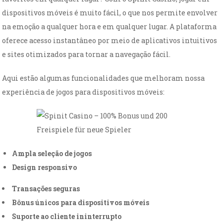
dispositivos móveis é muito fácil, o que nos permite envolver
na emoção a qualquer hora e em qualquer lugar. A plataforma
oferece acesso instantâneo por meio de aplicativos intuitivos
e sites otimizados para tornar a navegação fácil.
Aqui estão algumas funcionalidades que melhoram nossa
experiência de jogos para dispositivos móveis:
Ampla seleção de jogos
Design responsivo
Transações seguras
Bônus únicos para dispositivos móveis
Suporte ao cliente ininterrupto