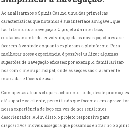
Ao analisarmos o Spinit Casino, uma das primeiras
características que notamos é sua interface amigável, que
facilita muito a navegação. O projeto da interface,
cuidadosamente desenvolvido, ajuda os novos jogadores a se
ficarem à vontade enquanto exploram a plataforma. Para
melhorar nossa experiência, é possível utilizar algumas
sugestões de navegação eficazes; por exemplo, familiarizar-
nos com o menu principal, onde as seções são claramente
marcadas e fáceis de usar.
Com apenas alguns cliques, acharemos tudo, desde promoções
até suporte ao cliente, permitindo que focamos em aproveitar
nossa experiência de jogo em vez de nos sentirmos
desorientados. Além disso, o projeto responsivo para
dispositivos móveis assegura que possamos entrar no o Spinit