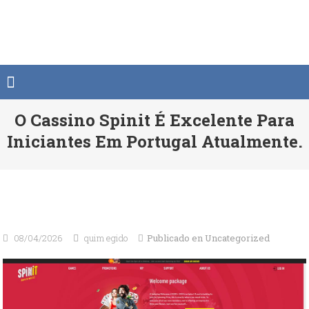
Saltar
al
contenido
O Cassino Spinit É Excelente Para
Iniciantes Em Portugal Atualmente.
08/04/2026
quim egido
Publicado en
Uncategorized