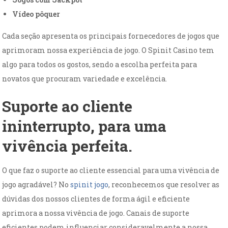
Vídeo pôquer
Cada seção apresenta os principais fornecedores de jogos que
aprimoram nossa experiência de jogo. O Spinit Casino tem
algo para todos os gostos, sendo a escolha perfeita para
novatos que procuram variedade e excelência.
Suporte ao cliente
ininterrupto, para uma
vivência perfeita.
O que faz o suporte ao cliente essencial para uma vivência de
jogo agradável? No
spinit jogo
, reconhecemos que resolver as
dúvidas dos nossos clientes de forma ágil e eficiente
aprimora a nossa vivência de jogo. Canais de suporte
eficientes podem influenciar consideravelmente a nossa