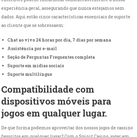
experiência geral, assegurando que nunca estejamos sem
dados. Aqui estão cinco características essenciais de suporte
ao cliente que se sobressaem:
Chat ao vivo 24 horas por dia, 7 dias por semana
Assistência por e-mail
Seção de Perguntas Frequentes completa
Suporte em mídias sociais
Suporte multilíngue
Compatibilidade com
dispositivos móveis para
jogos em qualquer lugar.
De que forma podemos aproveitar dos nossos jogos de cassino
favoritos em qualquer lugar? Com o Spinit Casino, jogar em