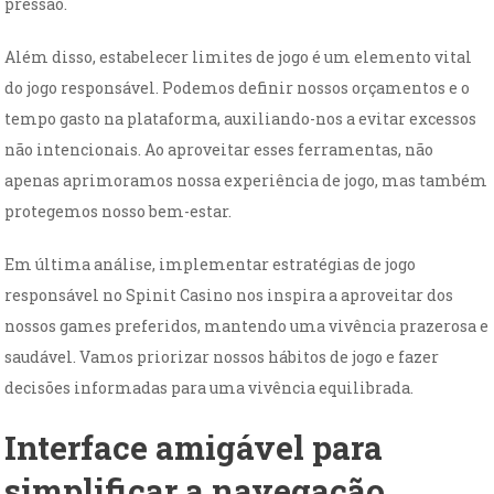
pressão.
Além disso, estabelecer limites de jogo é um elemento vital
do jogo responsável. Podemos definir nossos orçamentos e o
tempo gasto na plataforma, auxiliando-nos a evitar excessos
não intencionais. Ao aproveitar esses ferramentas, não
apenas aprimoramos nossa experiência de jogo, mas também
protegemos nosso bem-estar.
Em última análise, implementar estratégias de jogo
responsável no Spinit Casino nos inspira a aproveitar dos
nossos games preferidos, mantendo uma vivência prazerosa e
saudável. Vamos priorizar nossos hábitos de jogo e fazer
decisões informadas para uma vivência equilibrada.
Interface amigável para
simplificar a navegação.