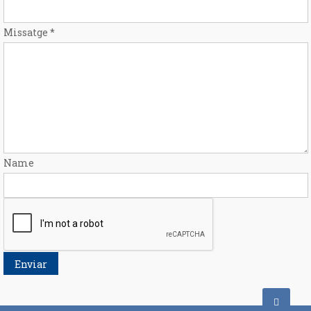
Missatge
*
Name
Enviar