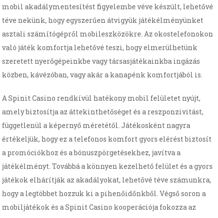
mobil akadálymentesítést figyelembe véve készült, lehetővé
téve nekünk, hogy egyszerűen átvigyük játékélményünket
asztali számítógépről mobileszközökre. Az okostelefonokon
való játék komfortja lehetővé teszi, hogy elmerülhetünk
szeretett nyerőgépeinkbe vagy társasjátékainkba ingázás
közben, kávézóban, vagy akár a kanapénk komfortjából is.
A Spinit Casino rendkívül hatékony mobil felületet nyújt,
amely biztosítja az áttekinthetőséget és a reszponzivitást,
függetlenül a képernyő méretétől. Játékosként nagyra
értékeljük, hogy ez a telefonos komfort gyors elérést biztosít
a promóciókhoz és a bónuszpörgetésekhez, javítva a
játékélményt. Továbbá a könnyen kezelhető felület és a gyors
játékok elhárítják az akadályokat, lehetővé téve számunkra,
hogy a legtöbbet hozzuk ki a pihenőidőnkből. Végső soron a
mobiljátékok és a Spinit Casino kooperációja fokozza az