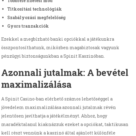
Többféle fizetési mód
Titkosítási technológiák
Szabályozási megfelelőség
Gyors tranzakciók
Ezekkel a megbízható banki opciókkal a játékunkra
összpontosíthatunk, miközben magabiztosak vagyunk
pénzügyi biztonságunkban a Spinit Kaszinóban.
Azonnali jutalmak: A bevétel
maximalizálása
A Spinit Casino-ban elérhető számos lehetőséggel a
jövedelem maximalizálása azonnali jutalmak révén
jelentősen javíthatja a játékélményt. Ahhoz, hogy
maradéktalanul kiaknázzuk ezeket a opciókat, taktikusan
kell részt vennünk a kaszinó által ajánlott különféle