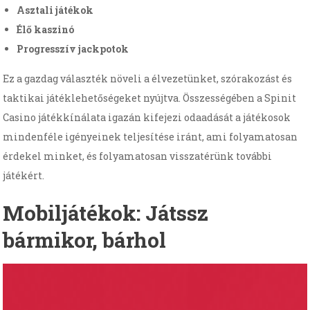
Asztali játékok
Élő kaszinó
Progresszív jackpotok
Ez a gazdag választék növeli a élvezetünket, szórakozást és
taktikai játéklehetőségeket nyújtva. Összességében a Spinit
Casino játékkínálata igazán kifejezi odaadását a játékosok
mindenféle igényeinek teljesítése iránt, ami folyamatosan
érdekel minket, és folyamatosan visszatérünk további
játékért.
Mobiljátékok: Játssz
bármikor, bárhol