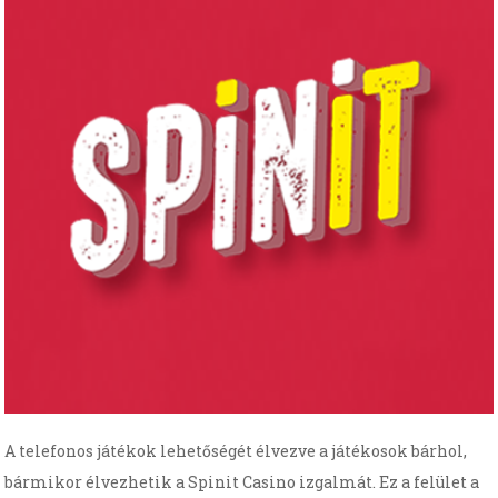
A telefonos játékok lehetőségét élvezve a játékosok bárhol,
bármikor élvezhetik a Spinit Casino izgalmát. Ez a felület a