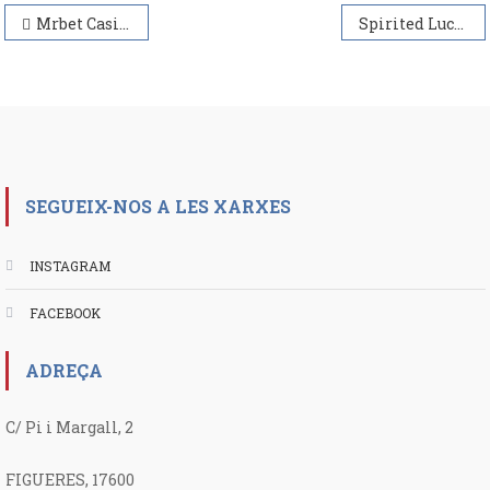
Navegación
Mrbet Casino Games Variety and Experience
Spirited Luck at WinSpirit Casino
de
entradas
SEGUEIX-NOS A LES XARXES
INSTAGRAM
FACEBOOK
ADREÇA
C/ Pi i Margall, 2
FIGUERES, 17600