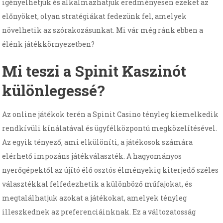
igényelhetjük és alkalmazhatjuk eredményesen ezeket az
előnyöket, olyan stratégiákat fedezünk fel, amelyek
növelhetik az szórakozásunkat. Mi vár még ránk ebben a
élénk játékkörnyezetben?
Mi teszi a Spinit Kaszinót
különlegessé?
Az online játékok terén a Spinit Casino tényleg kiemelkedik
rendkívüli kínálatával és ügyfélközpontú megközelítésével.
Az egyik tényező, ami elkülöníti, a játékosok számára
elérhető impozáns játékválaszték. A hagyományos
nyerőgépektől az újító élő osztós élményekig kiterjedő széles
választékkal felfedezhetik a különböző műfajokat, és
megtalálhatjuk azokat a játékokat, amelyek tényleg
illeszkednek az preferenciáinknak. Ez a változatosság