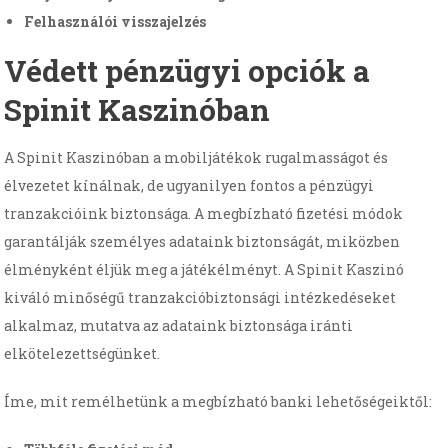
Felhasználói visszajelzés
Védett pénzügyi opciók a
Spinit Kaszinóban
A Spinit Kaszinóban a mobiljátékok rugalmasságot és
élvezetet kínálnak, de ugyanilyen fontos a pénzügyi
tranzakcióink biztonsága. A megbízható fizetési módok
garantálják személyes adataink biztonságát, miközben
élményként éljük meg a játékélményt. A Spinit Kaszinó
kiváló minőségű tranzakcióbiztonsági intézkedéseket
alkalmaz, mutatva az adataink biztonsága iránti
elkötelezettségünket.
Íme, mit remélhetünk a megbízható banki lehetőségeiktől: