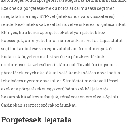
különleges bónuszpörgetési stratégiákat kell alkalmaznunk.
Ezeknek a pörgetéseknek a bölcs alkalmazása segíthet
megtalálni a nagy RTP-vel (játékoshoz való visszatérés)
rendelkező játékokat, ezáltal növelve sikeres forgatásainkat.
Előnyös, ha a bónuszpörgetéseket olyan játékokhoz
kapcsoljuk, amelyeket már ismerünk, mivel az tapasztalat
segíthet a döntések meghozatalában. A eredmények és
kudarcok figyelemmel kísérése a pénzkezelésünk
eredményes kezelésében is támogat. Továbbá a ingyenes
pörgetések egyéb akciókkal való kombinálása növelheti a
lehetséges nyereményeinket. Stratégiai megközelítéssel
ezeket a pörgetéseket egyszerű bónuszokból jelentős
hozamokká változtathatjuk, ténylegesen emelve a Spinit
Casinóban szerzett szórakozásunkat.
Pörgetések lejárata