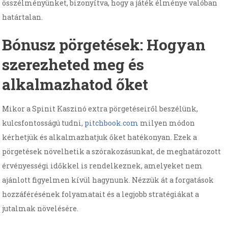
összélményünket, bizonyítva, hogy a játék élménye valóban
határtalan.
Bónusz pörgetések: Hogyan
szerezheted meg és
alkalmazhatod őket
Mikor a Spinit Kaszinó extra pörgetéseiről beszélünk,
kulcsfontosságú tudni,
pitchbook.com
milyen módon
kérhetjük és alkalmazhatjuk őket hatékonyan. Ezek a
pörgetések növelhetik a szórakozásunkat, de meghatározott
érvényességi időkkel is rendelkeznek, amelyeket nem
ajánlott figyelmen kívül hagynunk. Nézzük át a forgatások
hozzáférésének folyamatait és a legjobb stratégiákat a
jutalmak növelésére.