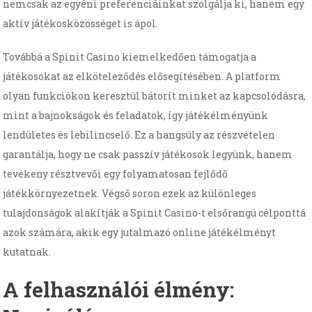
nemcsak az egyéni preferenciáinkat szolgálja ki, hanem egy
aktív játékosközösséget is ápol.
Továbbá a Spinit Casino kiemelkedően támogatja a
játékosokat az elköteleződés elősegítésében. A platform
olyan funkciókon keresztül bátorít minket az kapcsolódásra,
mint a bajnokságok és feladatok, így játékélményünk
lendületes és lebilincselő. Ez a hangsúly az részvételen
garantálja, hogy ne csak passzív játékosok legyünk, hanem
tevékeny résztvevői egy folyamatosan fejlődő
játékkörnyezetnek. Végső soron ezek az különleges
tulajdonságok alakítják a Spinit Casino-t elsőrangú célponttá
azok számára, akik egy jutalmazó online játékélményt
kutatnak.
A felhasználói élmény: