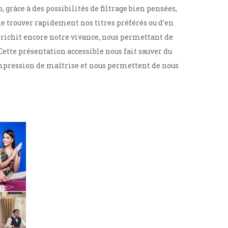
râce à des possibilités de filtrage bien pensées,
de trouver rapidement nos titres préférés ou d’en
 enrichit encore notre vivance, nous permettant de
ette présentation accessible nous fait sauver du
n impression de maîtrise et nous permettent de nous