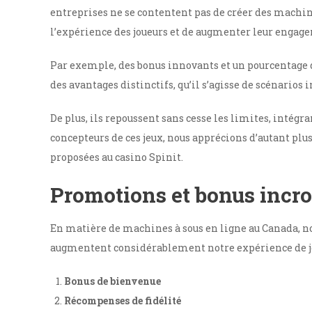
entreprises ne se contentent pas de créer des machin
l’expérience des joueurs et de augmenter leur engag
Par exemple, des bonus innovants et un pourcentage
des avantages distinctifs, qu’il s’agisse de scénario
De plus, ils repoussent sans cesse les limites, intég
concepteurs de ces jeux, nous apprécions d’autant plu
proposées au casino Spinit.
Promotions et bonus incr
En matière de machines à sous en ligne au Canada, n
augmentent considérablement notre expérience de jeu
Bonus de bienvenue
Récompenses de fidélité