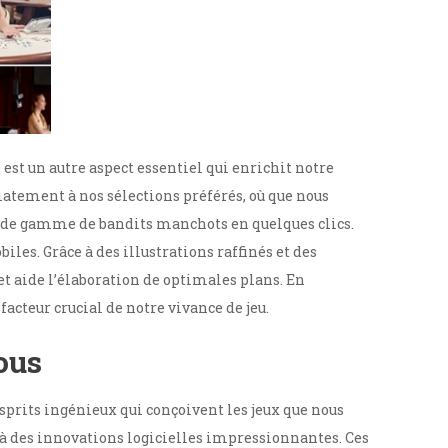
est un autre aspect essentiel qui enrichit notre
diatement à nos sélections préférés, où que nous
nde gamme de bandits manchots en quelques clics.
les. Grâce à des illustrations raffinés et des
t aide l’élaboration de optimales plans. En
acteur crucial de notre vivance de jeu.
ous
prits ingénieux qui conçoivent les jeux que nous
à des innovations logicielles impressionnantes. Ces