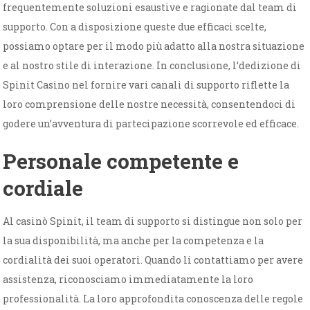
frequentemente soluzioni esaustive e ragionate dal team di
supporto. Con a disposizione queste due efficaci scelte,
possiamo optare per il modo più adatto alla nostra situazione
e al nostro stile di interazione. In conclusione, l’dedizione di
Spinit Casino nel fornire vari canali di supporto riflette la
loro comprensione delle nostre necessità, consentendoci di
godere un’avventura di partecipazione scorrevole ed efficace.
Personale competente e
cordiale
Al casinò Spinit, il team di supporto si distingue non solo per
la sua disponibilità, ma anche per la competenza e la
cordialità dei suoi operatori. Quando li contattiamo per avere
assistenza, riconosciamo immediatamente la loro
professionalità. La loro approfondita conoscenza delle regole