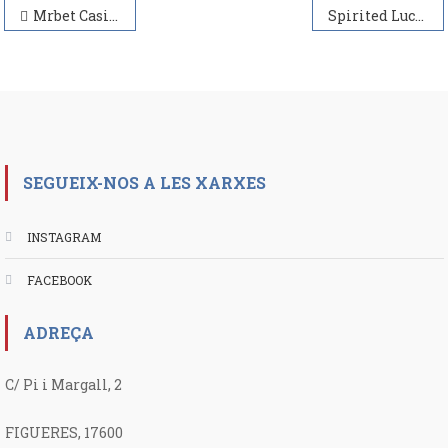
Navegación
Mrbet Casino Games Variety and Experience
Spirited Luck at WinSpirit Casino
de
entradas
SEGUEIX-NOS A LES XARXES
INSTAGRAM
FACEBOOK
ADREÇA
C/ Pi i Margall, 2
FIGUERES, 17600