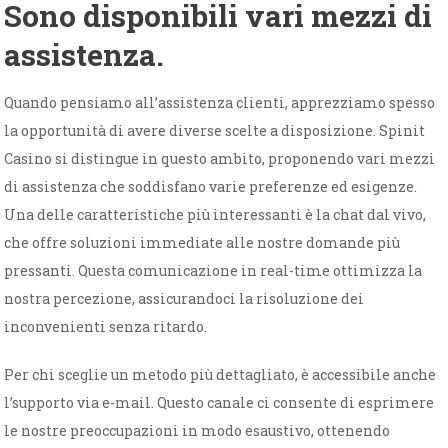
Sono disponibili vari mezzi di
assistenza.
Quando pensiamo all’assistenza clienti, apprezziamo spesso
la opportunità di avere diverse scelte a disposizione. Spinit
Casino si distingue in questo ambito, proponendo vari mezzi
di assistenza che soddisfano varie preferenze ed esigenze.
Una delle caratteristiche più interessanti è la chat dal vivo,
che offre soluzioni immediate alle nostre domande più
pressanti. Questa comunicazione in real-time ottimizza la
nostra percezione, assicurandoci la risoluzione dei
inconvenienti senza ritardo.
Per chi sceglie un metodo più dettagliato, è accessibile anche
l’supporto via e-mail. Questo canale ci consente di esprimere
le nostre preoccupazioni in modo esaustivo, ottenendo