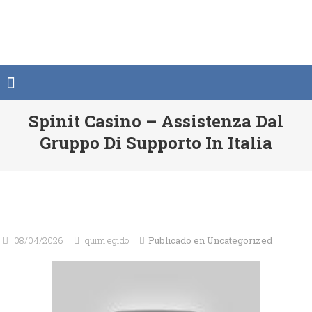
Saltar
al
contenido
Spinit Casino – Assistenza Dal
Gruppo Di Supporto In Italia
08/04/2026
quim egido
Publicado en
Uncategorized