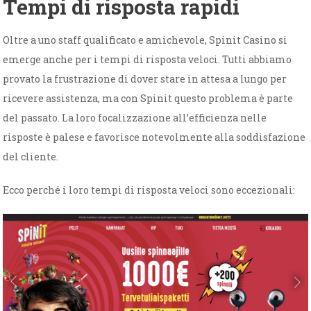
Tempi di risposta rapidi
Oltre a uno staff qualificato e amichevole, Spinit Casino si
emerge anche per i tempi di risposta veloci. Tutti abbiamo
provato la frustrazione di dover stare in attesa a lungo per
ricevere assistenza, ma con Spinit questo problema è parte
del passato. La loro focalizzazione all’efficienza nelle
risposte è palese e favorisce notevolmente alla soddisfazione
del cliente.
Ecco perché i loro tempi di risposta veloci sono eccezionali: