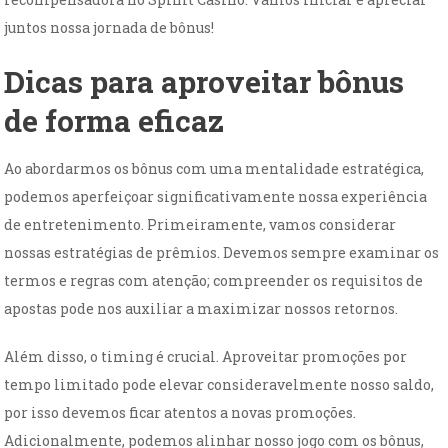
juntos nossa jornada de bônus!
Dicas para aproveitar bônus
de forma eficaz
Ao abordarmos os bônus com uma mentalidade estratégica,
podemos aperfeiçoar significativamente nossa experiência
de entretenimento. Primeiramente, vamos considerar
nossas estratégias de prêmios. Devemos sempre examinar os
termos e regras com atenção; compreender os requisitos de
apostas pode nos auxiliar a maximizar nossos retornos.
Além disso, o timing é crucial. Aproveitar promoções por
tempo limitado pode elevar consideravelmente nosso saldo,
por isso devemos ficar atentos a novas promoções.
Adicionalmente, podemos alinhar nosso jogo com os bônus,