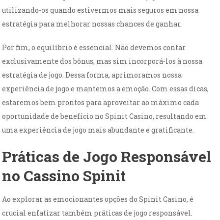
utilizando-os quando estivermos mais seguros em nossa
estratégia para melhorar nossas chances de ganhar.
Por fim, o equilíbrio é essencial. Não devemos contar
exclusivamente dos bônus, mas sim incorporá-los à nossa
estratégia de jogo. Dessa forma, aprimoramos nossa
experiência de jogo e mantemos a emoção. Com essas dicas,
estaremos bem prontos para aproveitar ao máximo cada
oportunidade de benefício no Spinit Casino, resultando em
uma experiência de jogo mais abundante e gratificante.
Práticas de Jogo Responsável
no Cassino Spinit
Ao explorar as emocionantes opções do Spinit Casino, é
crucial enfatizar também práticas de jogo responsável.