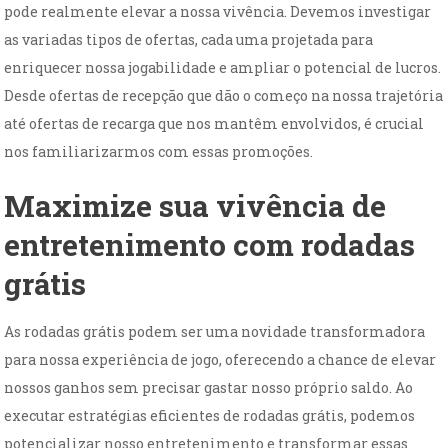
pode realmente elevar a nossa vivência. Devemos investigar
as variadas tipos de ofertas, cada uma projetada para
enriquecer nossa jogabilidade e ampliar o potencial de lucros.
Desde ofertas de recepção que dão o começo na nossa trajetória
até ofertas de recarga que nos mantêm envolvidos, é crucial
nos familiarizarmos com essas promoções.
Maximize sua vivência de
entretenimento com rodadas
grátis
As rodadas grátis podem ser uma novidade transformadora
para nossa experiência de jogo, oferecendo a chance de elevar
nossos ganhos sem precisar gastar nosso próprio saldo. Ao
executar estratégias eficientes de rodadas grátis, podemos
potencializar nosso entretenimento e transformar essas