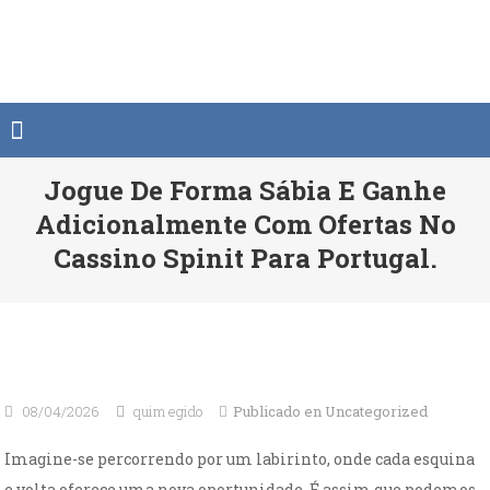
Saltar
al
contenido
Jogue De Forma Sábia E Ganhe
Adicionalmente Com Ofertas No
Cassino Spinit Para Portugal.
08/04/2026
quim egido
Publicado en
Uncategorized
Imagine-se percorrendo por um labirinto, onde cada esquina
e volta oferece uma nova oportunidade. É assim que podemos