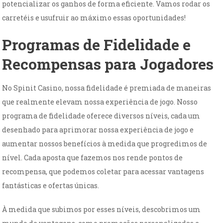
potencializar os ganhos de forma eficiente. Vamos rodar os
carretéis e usufruir ao máximo essas oportunidades!
Programas de Fidelidade e
Recompensas para Jogadores
No Spinit Casino, nossa fidelidade é premiada de maneiras
que realmente elevam nossa experiência de jogo. Nosso
programa de fidelidade oferece diversos níveis, cada um
desenhado para aprimorar nossa experiência de jogo e
aumentar nossos benefícios à medida que progredimos de
nível. Cada aposta que fazemos nos rende pontos de
recompensa, que podemos coletar para acessar vantagens
fantásticas e ofertas únicas.
À medida que subimos por esses níveis, descobrimos um