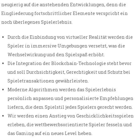
neugierig auf die anstehenden Entwicklungen, denn die
Eingliederung fortschrittlicher Elemente verspricht ein
noch überlegenes Spielerlebnis.
Durch die Einbindung von virtueller Realität werden die
Spieler in immersive Umgebungen versetzt, was die
Wechselwirkung und den Spielspaß erhöht.
Die Integration der Blockchain-Technologie steht bevor
und soll Durchsichtigkeit, Gerechtigkeit und Schutz bei
Spieletransaktionen gewährleisten.
Moderne Algorithmen werden das Spielerlebnis
persönlich anpassen und personalisierte Empfehlungen
liefern, die dem Spielstil jedes Spielers gerecht werden.
Wir werden einen Anstieg von Geschicklichkeitsspielen
erleben, die wettbewerbsorientierte Spieler fesseln und
das Gaming auf ein neues Level heben.