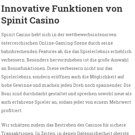
Innovative Funktionen von
Spinit Casino
Spinit Casino hebt sich in der wettbewerbsintensiven
österreichischen Online-Gaming-Szene durch seine
bahnbrechenden Features ab, die das Spielerlebnis erheblich
verbessern. Besonders hervorzuheben ist die große Auswahl
an Bonusfunktionen. Diese verbessern nicht nur das
Spielerlebnis, sondern eröffnen auch die Möglichkeit auf
hohe Gewinne und machen jeden Dreh noch spannender. Die
Boni sind durchdacht gestaltet und sprechen sowohl neue als
auch erfahrene Spieler an, sodass jeder von einem Mehrwert
profitiert.
Wir schätzen zudem das Bestreben des Casinos für sichere
Transaktionen. In Zeiten, in denen Datensicherheit oberste