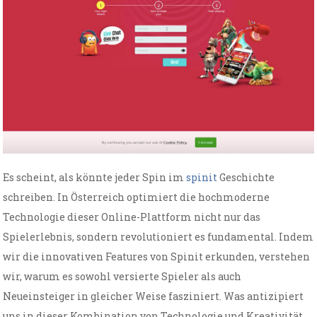
Es scheint, als könnte jeder Spin im
spinit
Geschichte
schreiben. In Österreich optimiert die hochmoderne
Technologie dieser Online-Plattform nicht nur das
Spielerlebnis, sondern revolutioniert es fundamental. Indem
wir die innovativen Features von Spinit erkunden, verstehen
wir, warum es sowohl versierte Spieler als auch
Neueinsteiger in gleicher Weise fasziniert. Was antizipiert
uns in dieser Kombination von Technologie und Kreativität,