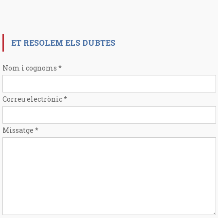
ET RESOLEM ELS DUBTES
Nom i cognoms
*
Correu electrònic
*
Missatge
*