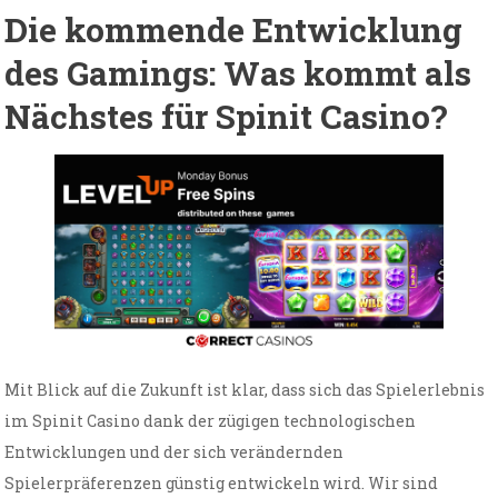
Die kommende Entwicklung
des Gamings: Was kommt als
Nächstes für Spinit Casino?
Mit Blick auf die Zukunft ist klar, dass sich das Spielerlebnis
im Spinit Casino dank der zügigen technologischen
Entwicklungen und der sich verändernden
Spielerpräferenzen günstig entwickeln wird. Wir sind