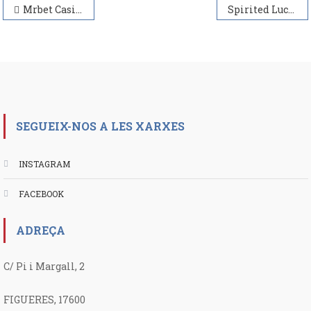
Navegación
Mrbet Casino Games Variety and Experience
Spirited Luck at WinSpirit Casino
de
entradas
SEGUEIX-NOS A LES XARXES
INSTAGRAM
FACEBOOK
ADREÇA
C/ Pi i Margall, 2
FIGUERES, 17600