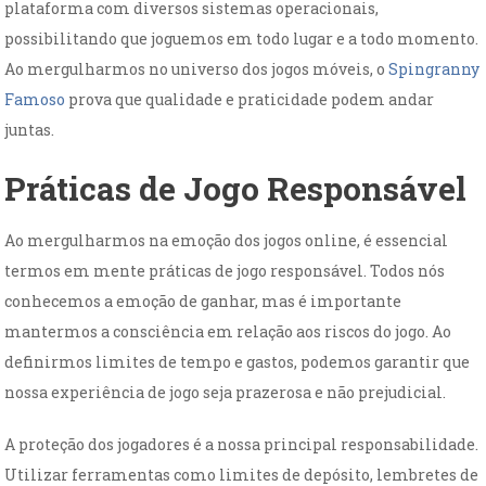
plataforma com diversos sistemas operacionais,
possibilitando que joguemos em todo lugar e a todo momento.
Ao mergulharmos no universo dos jogos móveis, o
Spingranny
Famoso
prova que qualidade e praticidade podem andar
juntas.
Práticas de Jogo Responsável
Ao mergulharmos na emoção dos jogos online, é essencial
termos em mente práticas de jogo responsável. Todos nós
conhecemos a emoção de ganhar, mas é importante
mantermos a consciência em relação aos riscos do jogo. Ao
definirmos limites de tempo e gastos, podemos garantir que
nossa experiência de jogo seja prazerosa e não prejudicial.
A proteção dos jogadores é a nossa principal responsabilidade.
Utilizar ferramentas como limites de depósito, lembretes de