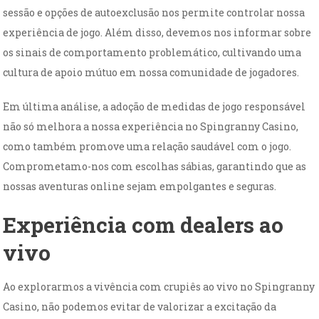
sessão e opções de autoexclusão nos permite controlar nossa
experiência de jogo. Além disso, devemos nos informar sobre
os sinais de comportamento problemático, cultivando uma
cultura de apoio mútuo em nossa comunidade de jogadores.
Em última análise, a adoção de medidas de jogo responsável
não só melhora a nossa experiência no Spingranny Casino,
como também promove uma relação saudável com o jogo.
Comprometamo-nos com escolhas sábias, garantindo que as
nossas aventuras online sejam empolgantes e seguras.
Experiência com dealers ao
vivo
Ao explorarmos a vivência com crupiês ao vivo no Spingranny
Casino, não podemos evitar de valorizar a excitação da