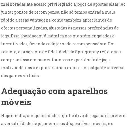
melhoradas até acesso privilegiado a jogos de apostas altas. Ao
juntar pontos de recompensa, não só temos entrada mais
rápido a essas vantagens, como também apreciamos de
ofertas personalizadas, ajustadas às nossas preferências de
jogo. Essa abordagem dinâmica nos mantém engajados e
incentivados, fazendo cada jornada recompensadora. Em
resumo, o programa de fidelidade do Spingranny reflete seu
compromisso em aumentar nossa experiência de jogo,
motivando-nos a explorar ainda mais o empolgante universo
dos games virtuais.
Adequação com aparelhos
móveis
Hoje em dia, um quantidade significativo de jogadores prefere
a versatilidade de jogar em seus dispositivos móveis, e o