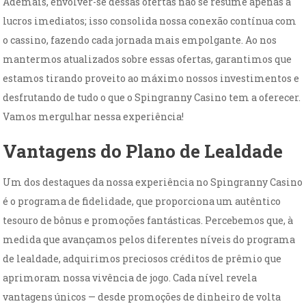
Ademais, envolver-se dessas ofertas não se resume apenas a
lucros imediatos; isso consolida nossa conexão contínua com
o cassino, fazendo cada jornada mais empolgante. Ao nos
mantermos atualizados sobre essas ofertas, garantimos que
estamos tirando proveito ao máximo nossos investimentos e
desfrutando de tudo o que o Spingranny Casino tem a oferecer.
Vamos mergulhar nessa experiência!
Vantagens do Plano de Lealdade
Um dos destaques da nossa experiência no Spingranny Casino
é o programa de fidelidade, que proporciona um autêntico
tesouro de bônus e promoções fantásticas. Percebemos que, à
medida que avançamos pelos diferentes níveis do programa
de lealdade, adquirimos preciosos créditos de prêmio que
aprimoram nossa vivência de jogo. Cada nível revela
vantagens únicos — desde promoções de dinheiro de volta