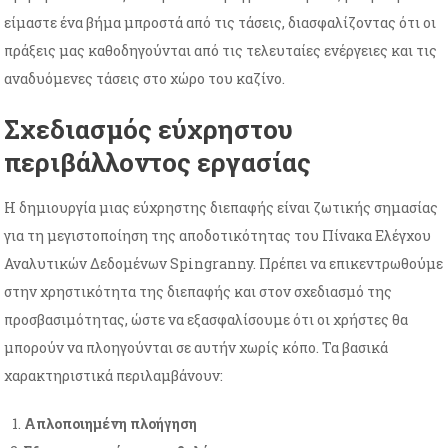
είμαστε ένα βήμα μπροστά από τις τάσεις, διασφαλίζοντας ότι οι
πράξεις μας καθοδηγούνται από τις τελευταίες ενέργειες και τις
αναδυόμενες τάσεις στο χώρο του καζίνο.
Σχεδιασμός εύχρηστου
περιβάλλοντος εργασίας
Η δημιουργία μιας εύχρηστης διεπαφής είναι ζωτικής σημασίας
για τη μεγιστοποίηση της αποδοτικότητας του Πίνακα Ελέγχου
Αναλυτικών Δεδομένων Spingranny. Πρέπει να επικεντρωθούμε
στην χρηστικότητα της διεπαφής και στον σχεδιασμό της
προσβασιμότητας, ώστε να εξασφαλίσουμε ότι οι χρήστες θα
μπορούν να πλοηγούνται σε αυτήν χωρίς κόπο. Τα βασικά
χαρακτηριστικά περιλαμβάνουν:
Απλοποιημένη πλοήγηση