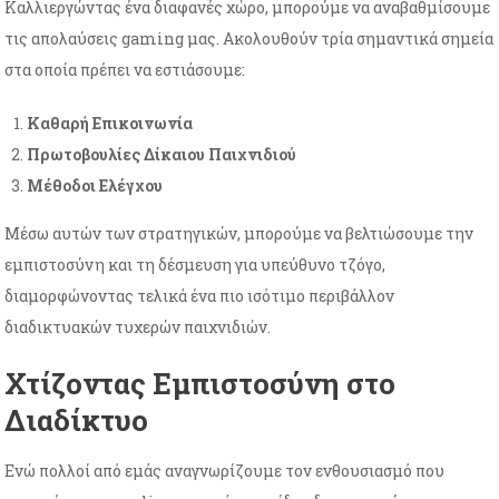
Καλλιεργώντας ένα διαφανές χώρο, μπορούμε να αναβαθμίσουμε
τις απολαύσεις gaming μας. Ακολουθούν τρία σημαντικά σημεία
στα οποία πρέπει να εστιάσουμε:
Καθαρή Επικοινωνία
Πρωτοβουλίες Δίκαιου Παιχνιδιού
Μέθοδοι Ελέγχου
Μέσω αυτών των στρατηγικών, μπορούμε να βελτιώσουμε την
εμπιστοσύνη και τη δέσμευση για υπεύθυνο τζόγο,
διαμορφώνοντας τελικά ένα πιο ισότιμο περιβάλλον
διαδικτυακών τυχερών παιχνιδιών.
Χτίζοντας Εμπιστοσύνη στο
Διαδίκτυο
Ενώ πολλοί από εμάς αναγνωρίζουμε τον ενθουσιασμό που