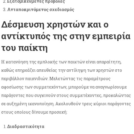
Εξατομικευμένες προβολές
Ανταποκρινόμενος σχεδιασμός
Δέσμευση χρηστών και ο
αντίκτυπός της στην εμπειρία
του παίκτη
Η κατανόηση της εμπλοκής των παικτών είναι απαραίτητη,
καθώς επηρεάζει απευθείας την αντίληψη των χρηστών στο
περιβάλλον παιχνιδιών. Μελετώντας τις παραμέτρους
αφοσίωσης των συμμετεχόντων, μπορούμε να αναγνωρίσουμε
παράγοντες που συγκινούν στους συμμετέχοντες, προκαλώντας
σε αυξημένη ικανοποίηση. Ακολουθούν τρεις κύριοι παράγοντες
στους οποίους δίνουμε προσοχή:
Διαδραστικότητα