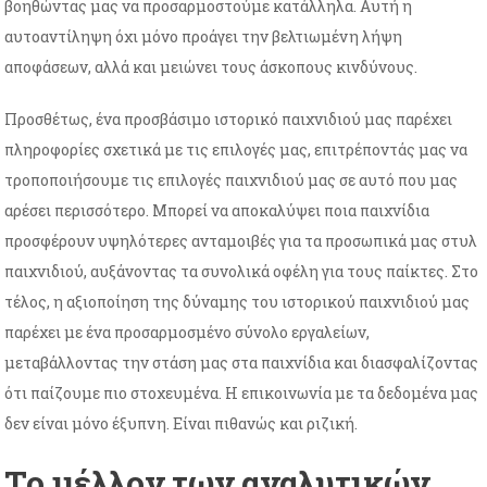
βοηθώντας μας να προσαρμοστούμε κατάλληλα. Αυτή η
αυτοαντίληψη όχι μόνο προάγει την βελτιωμένη λήψη
αποφάσεων, αλλά και μειώνει τους άσκοπους κινδύνους.
Προσθέτως, ένα προσβάσιμο ιστορικό παιχνιδιού μας παρέχει
πληροφορίες σχετικά με τις επιλογές μας, επιτρέποντάς μας να
τροποποιήσουμε τις επιλογές παιχνιδιού μας σε αυτό που μας
αρέσει περισσότερο. Μπορεί να αποκαλύψει ποια παιχνίδια
προσφέρουν υψηλότερες ανταμοιβές για τα προσωπικά μας στυλ
παιχνιδιού, αυξάνοντας τα συνολικά οφέλη για τους παίκτες. Στο
τέλος, η αξιοποίηση της δύναμης του ιστορικού παιχνιδιού μας
παρέχει με ένα προσαρμοσμένο σύνολο εργαλείων,
μεταβάλλοντας την στάση μας στα παιχνίδια και διασφαλίζοντας
ότι παίζουμε πιο στοχευμένα. Η επικοινωνία με τα δεδομένα μας
δεν είναι μόνο έξυπνη. Είναι πιθανώς και ριζική.
Το μέλλον των αναλυτικών