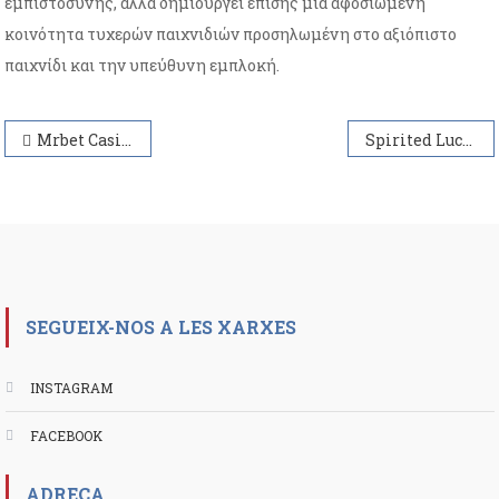
εμπιστοσύνης, αλλά δημιουργεί επίσης μια αφοσιωμένη
κοινότητα τυχερών παιχνιδιών προσηλωμένη στο αξιόπιστο
παιχνίδι και την υπεύθυνη εμπλοκή.
Navegación
Mrbet Casino Games Variety and Experience
Spirited Luck at WinSpirit Casino
de
entradas
SEGUEIX-NOS A LES XARXES
INSTAGRAM
FACEBOOK
ADREÇA