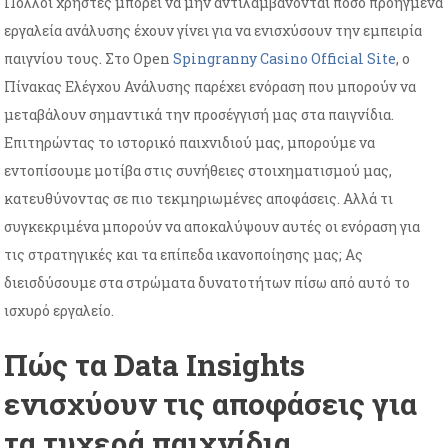
Πολλοί χρήστες μπορεί να μην αντιλαμβάνονται πόσο προηγμένα
εργαλεία ανάλυσης έχουν γίνει για να ενισχύσουν την εμπειρία
παιγνίου τους. Στο Open
Spingranny Casino Official Site
, ο
Πίνακας Ελέγχου Ανάλυσης παρέχει ενόραση που μπορούν να
μεταβάλουν σημαντικά την προσέγγισή μας στα παιγνίδια.
Επιτηρώντας το ιστορικό παιχνιδιού μας, μπορούμε να
εντοπίσουμε μοτίβα στις συνήθειες στοιχηματισμού μας,
κατευθύνοντας σε πιο τεκμηριωμένες αποφάσεις. Αλλά τι
συγκεκριμένα μπορούν να αποκαλύψουν αυτές οι ενόραση για
τις στρατηγικές και τα επίπεδα ικανοποίησης μας; Ας
διεισδύσουμε στα στρώματα δυνατοτήτων πίσω από αυτό το
ισχυρό εργαλείο.
Πώς τα Data Insights
ενισχύουν τις αποφάσεις για
τα τυχερά παιχνίδια