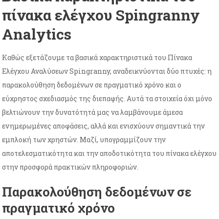
πίνακα ελέγχου Spingranny
Analytics
Καθώς εξετάζουμε τα βασικά χαρακτηριστικά του Πίνακα
Ελέγχου Αναλύσεων Spingranny, αναδεικνύονται δύο πτυχές: η
παρακολούθηση δεδομένων σε πραγματικό χρόνο και ο
εύχρηστος σχεδιασμός της διεπαφής. Αυτά τα στοιχεία όχι μόνο
βελτιώνουν την δυνατότητά μας να λαμβάνουμε άμεσα
ενημερωμένες αποφάσεις, αλλά και ενισχύουν σημαντικά την
εμπλοκή των χρηστών. Μαζί, υπογραμμίζουν την
αποτελεσματικότητα και την αποδοτικότητα του πίνακα ελέγχου
στην προσφορά πρακτικών πληροφοριών.
Παρακολούθηση δεδομένων σε
πραγματικό χρόνο