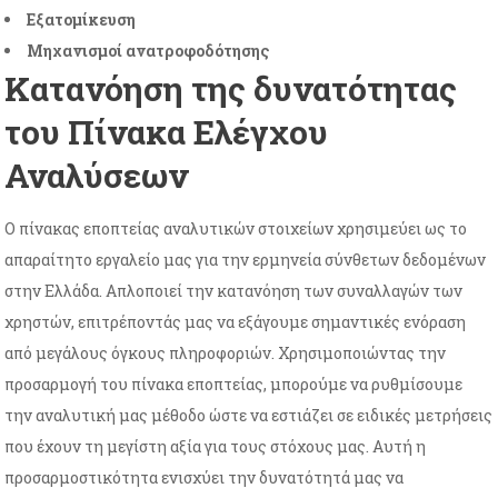
Εξατομίκευση
Μηχανισμοί ανατροφοδότησης
Κατανόηση της δυνατότητας
του Πίνακα Ελέγχου
Αναλύσεων
Ο πίνακας εποπτείας αναλυτικών στοιχείων χρησιμεύει ως το
απαραίτητο εργαλείο μας για την ερμηνεία σύνθετων δεδομένων
στην Ελλάδα. Απλοποιεί την κατανόηση των συναλλαγών των
χρηστών, επιτρέποντάς μας να εξάγουμε σημαντικές ενόραση
από μεγάλους όγκους πληροφοριών. Χρησιμοποιώντας την
προσαρμογή του πίνακα εποπτείας, μπορούμε να ρυθμίσουμε
την αναλυτική μας μέθοδο ώστε να εστιάζει σε ειδικές μετρήσεις
που έχουν τη μεγίστη αξία για τους στόχους μας. Αυτή η
προσαρμοστικότητα ενισχύει την δυνατότητά μας να