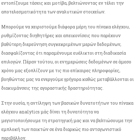
εντοπίζουμε τάσεις και μοτίβα, βελτιώνοντας εν τέλει την
αποτελεσματικότητα των αναλυτικών στοιχείων.
Μπορούμε να χειριστούμε διάφορα μέρη του πίνακα ελέγχου,
ρυθμίζοντας διηθητήρες και απεικονίσεις που παρέχουν
βαθύτερη διερεύνηση συγκεκριμένων μερών δεδομένων,
διασφαλίζοντας ότι παραμένουμε ευέλικτοι στη διαδικασία
επιλογών. Πέραν τούτου, οι ενημερώσεις δεδομένων σε άμεσο
χρόνο μας εξοπλίζουν με τις πιο επίκαιρες πληροφορίες,
βοηθώντας μας να ενεργούμε γρήγορα καθώς μεταβάλλονται οι
διακυμάνσεις της αγοραστικής δραστηριότητας.
Στην ουσία, η αντίληψη των βασικών δυνατοτήτων του πίνακα
ελέγχου analytics μάς δίνει τη δυνατότητα να
μεγιστοποιήσουμε τη στρατηγική μας και να βελτιώσουμε την
εμπλοκή των παικτών σε ένα διαρκώς πιο ανταγωνιστικό
περιβάλλον.