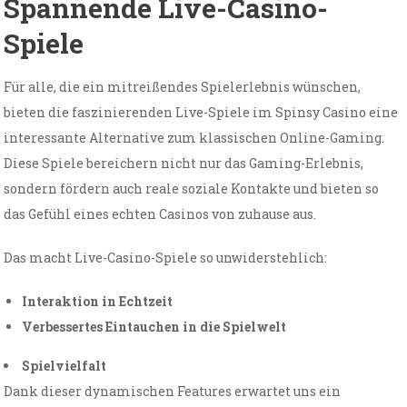
Spannende Live-Casino-
Spiele
Für alle, die ein mitreißendes Spielerlebnis wünschen,
bieten die faszinierenden Live-Spiele im Spinsy Casino eine
interessante Alternative zum klassischen Online-Gaming.
Diese Spiele bereichern nicht nur das Gaming-Erlebnis,
sondern fördern auch reale soziale Kontakte und bieten so
das Gefühl eines echten Casinos von zuhause aus.
Das macht Live-Casino-Spiele so unwiderstehlich:
Interaktion in Echtzeit
Verbessertes Eintauchen in die Spielwelt
Spielvielfalt
Dank dieser dynamischen Features erwartet uns ein