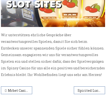
Wir unterstützen ehrliche Gespräche über
verantwortungsvolles Spielen, damit Sie sich beim
Entdecken unserer spannenden Spiele sicher fühlen können.
Gemeinsam engagieren wir uns für verantwortungsvolles
Spielen ein und stellen sicher dafür, dass der Spielvergnügen
im Spinsy Casino für uns alle ein positives und bereicherndes
Erlebnis bleibt. Ihr Wohlbefinden liegt uns sehr am Herzen!
Navegación
Mrbet Casino Games Variety and Experience
Spirited Luck at WinSpirit Casino
de