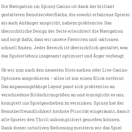
Die Navigation im Spinsy Casino ist dank der brillant
gestalteten Benutzeroberfläche, die sowohl erfahrene Spieler
als auch Anfänger anspricht, nahezu problemlos. Das
übersichtliche Design der Seite erleichtert die Navigation
und sorgt dafür, dass wir unsere Favoriten und -aktionen
schnell finden. Jeder Bereich ist übersichtlich gestaltet, was
das Spielerlebnis insgesamt optimiert und Ärger vorbeugt.
Ob wir nun nach den neuesten Slots suchen oder Live-Casino-
Optionen ausprobieren – alles ist nur einen Klick entfernt.
Das anpassungsfähige Layout passt sich problemlos an
verschiedene Bildschirmgrößen an und ermöglicht es uns,
komplett ins Spielgeschehen zu versinken. Spinsy hat der
Benutzerfreundlichkeit höchste Priorität eingeräumt, damit
alle Spieler den Thrill unkompliziert genießen können.
Dank dieser intuitiven Bedienung meistern wir das Spiel