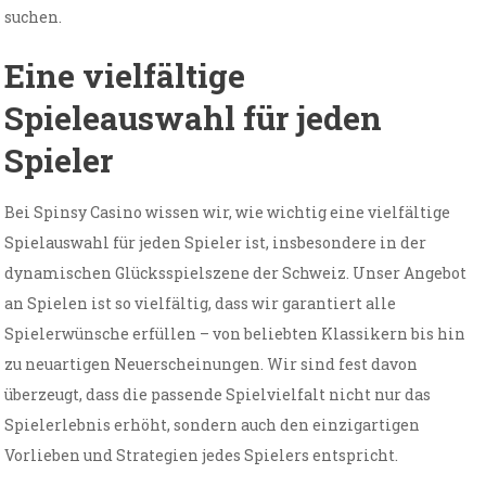
suchen.
Eine vielfältige
Spieleauswahl für jeden
Spieler
Bei Spinsy Casino wissen wir, wie wichtig eine vielfältige
Spielauswahl für jeden Spieler ist, insbesondere in der
dynamischen Glücksspielszene der Schweiz. Unser Angebot
an Spielen ist so vielfältig, dass wir garantiert alle
Spielerwünsche erfüllen – von beliebten Klassikern bis hin
zu neuartigen Neuerscheinungen. Wir sind fest davon
überzeugt, dass die passende Spielvielfalt nicht nur das
Spielerlebnis erhöht, sondern auch den einzigartigen
Vorlieben und Strategien jedes Spielers entspricht.