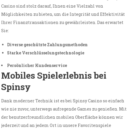
Casino sind stolz darauf, Ihnen eine Vielzahl von
Möglichkeiten zu bieten, um die Integrität und Effektivität
Ihrer Finanztransaktionen zu gewährleisten. Das erwartet
Sie:
Diverse geschützte Zahlungsmethoden
Starke Verschlüsselungstechnologie
Persönlicher Kundenservice
Mobiles Spielerlebnis bei
Spinsy
Dank moderner Technik ist es bei Spinsy Casino so einfach
wie nie zuvor, unterwegs aufregende Games zu genießen. Mit
der benutzerfreundlichen mobilen Oberfläche können wir
jederzeit und an jedem Ort in unsere Favoritenspiele