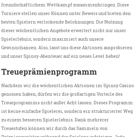
freundschaftlichem Wettkampf zusammenbringen. Diese
Turniere stellen unser Können unter Beweis und bieten den
besten Spielern verlockende Belohnungen. Die Nutzung
dieser wöchentlichen Angebote erweitert nicht nur unser
Spielerlebnis, sondern maximiert auch unsere
Gewinnchancen. Also, lasst uns diese Aktionen ausprobieren
und unser Spinsy-Abenteuer auf ein neues Level heben!
Treueprämienprogramm
Nachdem wir die wöchentlichen Aktionen im Spinsy Casino
genossen haben, dürfen wir die großartigen Vorteile des
Treueprogramms nicht außer Acht lassen. Dieses Programm
ist keine einfache Spielerei, sondern ein strukturierter Weg
zu einem besseren Spielerlebnis. Dank mehrerer
Treuestufen können wir durch das Sammeln von
Prämienpunkten während des Spielens aufsteigen. Jede