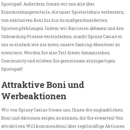
Spielspaß. Außerdem freuen wir uns alle über
Einschreibungsvorteile, die unser Spielerlebnis verbessern,
von exklusiven Boni bis hin zu maßgeschneiderten
Spielempfehlungen. Indem wir Barrieren abbauen und den
Onboarding-Prozess vereinfachen, macht Spinsy Casino es
uns so einfach wie nie zuvor, unsere Gaming-Abenteuer zu
erweitern. Werden Sie also Teil dieser dynamischen
Community und erleben Sie gemeinsam einzigartigen
Spielspaß!
Attraktive Boni und
Werbeaktionen
Wir von Spinsy Casino freuen uns, Ihnen die unglaublichen
Boni und Aktionen zeigen zu können, die Sie erwarten! Von
attraktiven Willkommensboni über regelmäßige Aktionen