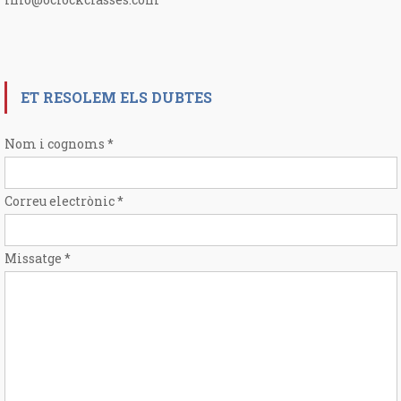
ET RESOLEM ELS DUBTES
Nom i cognoms
*
Correu electrònic
*
Missatge
*