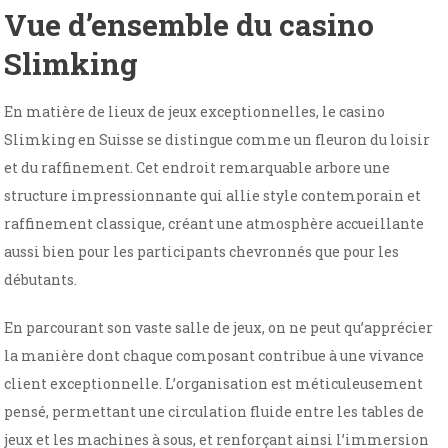
Vue d’ensemble du casino
Slimking
En matière de lieux de jeux exceptionnelles, le casino
Slimking en Suisse se distingue comme un fleuron du loisir
et du raffinement. Cet endroit remarquable arbore une
structure impressionnante qui allie style contemporain et
raffinement classique, créant une atmosphère accueillante
aussi bien pour les participants chevronnés que pour les
débutants.
En parcourant son vaste salle de jeux, on ne peut qu’apprécier
la manière dont chaque composant contribue à une vivance
client exceptionnelle. L’organisation est méticuleusement
pensé, permettant une circulation fluide entre les tables de
jeux et les machines à sous, et renforçant ainsi l’immersion