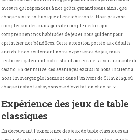
mesure qui répondent à nos goûts, garantissant ainsi que
chaque visite soit unique et enrichissante. Nous pouvons
compter sur des managers de compte dédiés qui
comprennent nos habitudes de jeu et nous guident pour
optimiser nos bénéfices. Cette attention portée aux détails
enrichit non seulement notre expérience de jeu, mais
renforce également notre statut au sein de la communauté du
casino. En définitive, ces avantages exclusifs nous incitent à
nous immerger pleinement dans l’univers de Slimking, où
chaque instant est synonyme d’excitation et de prix.
Expérience des jeux de table
classiques
En découvrant l’expérience des jeux de table classiques au
casino Slimking, on réalise vite que ces jeux intemporels