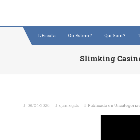
Saltar
al
contenido
L’Escola
On Estem?
Qui Som?
Slimking Casino
08/04/2026
quim egido
Publicado en
Uncategoriz