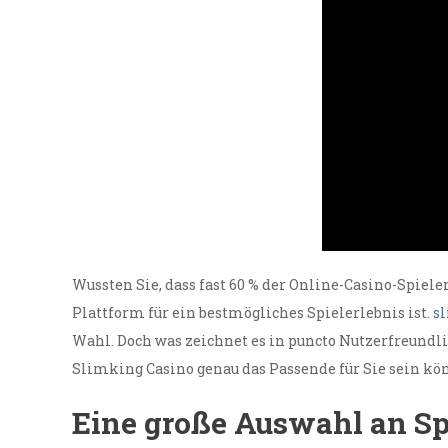
Wussten Sie, dass fast 60 % der Online-Casino-Spiele
Plattform für ein bestmögliches Spielerlebnis ist.
s
Wahl. Doch was zeichnet es in puncto Nutzerfreundl
Slimking Casino genau das Passende für Sie sein kö
Eine große Auswahl an S