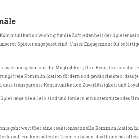
näle
ommunikation wichtig für die Zufriedenheit der Spieler sein
serer Spieler angepasst sind. Unser Engagement für sofortiges
ausch und geben uns die Möglichkeit, Ihre Bedürfnisse sofort z
törungsfreie Kommunikation fördern und gewährleisten, dass jed
, dass transparente Kommunikation Zuverlässigkeit und Loyali
r Spielreise nie allein sind und fördern ein unterstützendes Umf
nis geht weit über eine reaktionsschnelle Kommunikation hina
z darauf, ein kompetentes Team zu haben, das Ihnen bei allen F