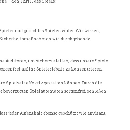
he – den Thrill des Spiels!
 Spieler und gerechtes Spielen wider. Wir wissen,
ikte Sicherheitsmaßnahmen wie durchgehende
ne Auditoren, um sicherzustellen, dass unsere Spiele
sorgenfrei auf Ihr Spielerlebnis zu konzentrieren.
e Spielzeit effektiv gestalten können. Durch die
hre bevorzugten Spielautomaten sorgenfrei genießen
dass jeder Aufenthalt ebenso geschützt wie amüsant