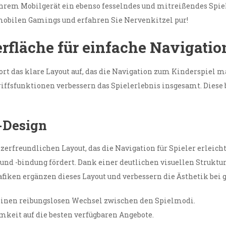
Ihrem Mobilgerät ein ebenso fesselndes und mitreißendes Spie
mobilen Gamings und erfahren Sie Nervenkitzel pur!
fläche für einfache Navigatio
ort das klare Layout auf, das die Navigation zum Kinderspiel 
iffsfunktionen verbessern das Spielerlebnis insgesamt. Diese 
-Design
erfreundlichen Layout, das die Navigation für Spieler erleich
nd -bindung fördert. Dank einer deutlichen visuellen Struktur
afiken ergänzen dieses Layout und verbessern die Ästhetik bei 
einen reibungslosen Wechsel zwischen den Spielmodi.
eit auf die besten verfügbaren Angebote.