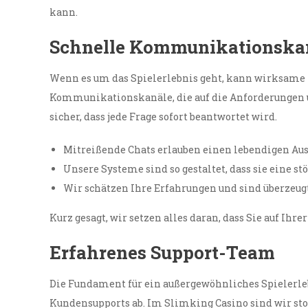
kann.
Schnelle Kommunikationska
Wenn es um das Spielerlebnis geht, kann wirksame K
Kommunikationskanäle, die auf die Anforderungen un
sicher, dass jede Frage sofort beantwortet wird.
Mitreißende Chats erlauben einen lebendigen Aust
Unsere Systeme sind so gestaltet, dass sie eine s
Wir schätzen Ihre Erfahrungen und sind überzeugt
Kurz gesagt, wir setzen alles daran, dass Sie auf Ihre
Erfahrenes Support-Team
Die Fundament für ein außergewöhnliches Spielerleb
Kundensupports ab. Im Slimking Casino sind wir stol