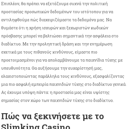
Επιπλέον, θα πρέπει να εξετάζουμε συχνά την πολιτική
προστασίας προσωπικών δεδομένων του ιστότοπου για να
αντιληφθούμε πώς διαχειριζόμαστε τα δεδομένα μας. Να
θυμάστε ότι η χρήση ισχυρών και ξεχωριστών κωδικών
πρόσβασης μπορεί να βελτιώσει σημαντικά την ασφάλεια στο
διαδίκτυο. Με την προληπτική δράση και την ενημέρωση
σχετικά με τους πιθανούς κινδύνους, είμαστε πιο
προετοιμασμένοι για να απολαμβάνουμε τα παιχνίδια τύχης με
υπευθυνότητα. Θα αυξήσουμε την ευχαρίστησή μας,
ελαχιστοποιώντας παράλληλα τους κινδύνους, εξασφαλίζοντας
μια πιο ασφαλή εμπειρία παιχνιδιών τύχης στο διαδίκτυο γενικά.
Ας έχουμε υπόψη πάντα: η προστασία μας είναι υψίστης
σημασίας στον χώρο των παιχνιδιών τύχης στο διαδίκτυο.
Πώς να ξεκινήσετε με το
Slimking Casino