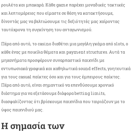
ρουλέτα και μπακαρά. Κάθε game παρέχει μοναδικές τακτικές
και λεπτομέρειες που είμαστε σε θέση να κατακτήσουμε,
δίνοντάς μας να βελτιώσουμε τις δεξιότητές μας χαίροντας
ταυτόχρονα τη συγκίνηση του ανταγωνισμού.
Πέρα από αυτό, το casino διαθέτει μια μεγάλη γκάμα από slots, ο
κάθε ένας με ποικίλα θέματα και payment structures. Αυτά τα
μηχανήματα προσφέρουν συναρπαστικό παιχνίδι με
εντυπωσιακά γραφικά και καθηλωτικά sound effects, γοητευτικά
για τους casual παίκτες όσο και για τους έμπειρους παίκτες.
Πέρα από αυτό, είναι σημαντικό να επενδύσουμε χρονικό
διάστημα για να εξετάσουμε διάφορα betting limits,
διασφαλίζοντας ότι βρίσκουμε παιχνίδια που ταιριάζουν με το
ύφος παιχνιδιού μας.
Η σημασία των