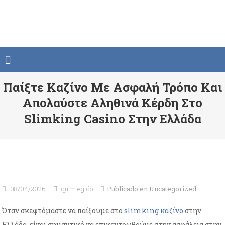
Saltar
al
contenido
Παίξτε Καζίνο Με Ασφαλή Τρόπο Και
Απολαύστε Αληθινά Κέρδη Στο
Slimking Casino Στην Ελλάδα
08/04/2026
quim egido
Publicado en
Uncategorized
Όταν σκεφτόμαστε να παίξουμε στο
slimking καζίνο
στην
Ελλάδα, είναι σημαντικό να επικεντρωθούμε στην ασφάλεια στην