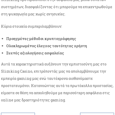
συστημάτων, διασφαλίζοντας ότι μπορούμε να επικεντρωθούμε
στη ψυχαγωγία μας χωρίς ανησυχίες.
Κύρια στοιχεία συμπεριλαμβάνουν:
Προηγμένες μέθοδοι κρυπτογράφησης
Ολοκληρωμένος έλεγχος ταυτότητας χρήστη
Συχνές αξιολογήσεις ασφαλείας
Αυτά τα χαρακτηριστικά αυξάνουν την εμπιστοσύνη μας στο
Slimking Casino, επιτρέποντάς μας να απολαμβάνουμε την
εμπειρία gaming μας ενώ ταυτόχρονα αισθανόμαστε
προστατευμένοι. Κατανοώντας αυτά τα πρωτόκολλα προστασίας,
είμαστε σε θέση να ασχοληθούμε με περισσότερη ασφάλεια στις
online μας δραστηριότητες gaming.