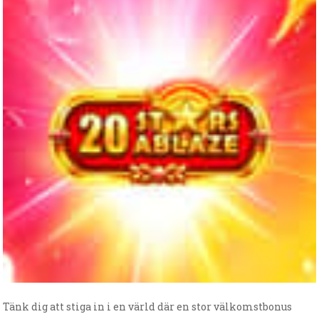
Tänk dig att stiga in i en värld där en stor välkomstbonus