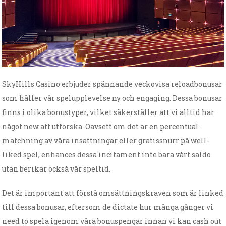
SkyHills Casino erbjuder spännande veckovisa reloadbonusar
som håller vår spelupplevelse ny och engaging. Dessa bonusar
finns i olika bonustyper, vilket säkerställer att vi alltid har
något new att utforska. Oavsett om det är en percentual
matchning av våra insättningar eller gratissnurr på well-
liked spel, enhances dessa incitament inte bara vårt saldo
utan berikar också vår speltid.
Det är important att förstå omsättningskraven som är linked
till dessa bonusar, eftersom de dictate hur många gånger vi
need to spela igenom våra bonuspengar innan vi kan cash out