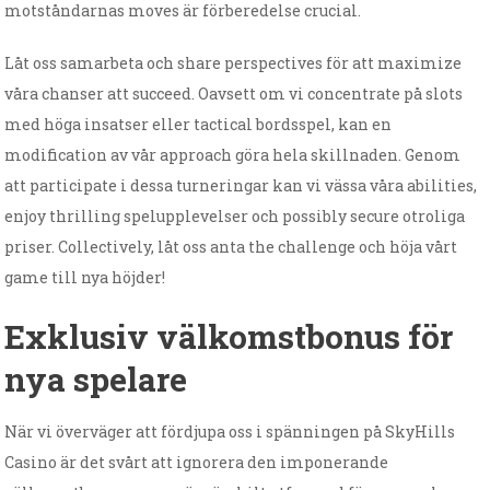
motståndarnas moves är förberedelse crucial.
Låt oss samarbeta och share perspectives för att maximize
våra chanser att succeed. Oavsett om vi concentrate på slots
med höga insatser eller tactical bordsspel, kan en
modification av vår approach göra hela skillnaden. Genom
att participate i dessa turneringar kan vi vässa våra abilities,
enjoy thrilling spelupplevelser och possibly secure otroliga
priser. Collectively, låt oss anta the challenge och höja vårt
game till nya höjder!
Exklusiv välkomstbonus för
nya spelare
När vi överväger att fördjupa oss i spänningen på SkyHills
Casino är det svårt att ignorera den imponerande