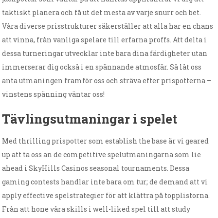
taktiskt planera och få ut det mesta av varje snurr och bet.
Våra diverse prisstrukturer säkerställer att alla har en chans
att vinna, från vanliga spelare till erfarna proffs. Att delta i
dessa turneringar utvecklar inte bara dina färdigheter utan
immerserar dig också i en spännande atmosfär. Så låt oss
anta utmaningen framför oss och sträva efter prispotterna –
vinstens spänning väntar oss!
Tävlingsutmaningar i spelet
Med thrilling prispotter som establish the base är vi geared
up att ta oss an de competitive spelutmaningarna som lie
ahead i SkyHills Casinos seasonal tournaments. Dessa
gaming contests handlar inte bara om tur; de demand att vi
apply effective spelstrategier för att klättra på topplistorna.
Från att hone våra skills i well-liked spel till att study