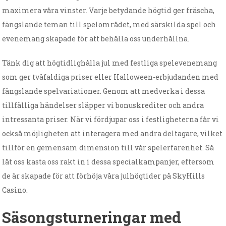
maximera våra vinster. Varje betydande högtid ger fräscha,
fängslande teman till spelområdet, med särskilda spel och
evenemang skapade för att behålla oss underhållna.
Tänk dig att högtidlighålla jul med festliga spelevenemang
som ger tvåfaldiga priser eller Halloween-erbjudanden med
fängslande spelvariationer. Genom att medverka i dessa
tillfälliga händelser släpper vi bonuskrediter och andra
intressanta priser. När vi fördjupar oss i festligheterna får vi
också möjligheten att interagera med andra deltagare, vilket
tillför en gemensam dimension till vår spelerfarenhet. Så
låt oss kasta oss rakt in i dessa specialkampanjer, eftersom
de är skapade för att förhöja våra julhögtider på SkyHills
Casino.
Säsongsturneringar med