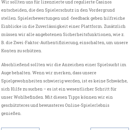
Wir sollten uns für lizenzierte und regulierte Casinos
entscheiden, die den Spielerschutz in den Vordergrund
stellen. Spielerbewertungen und -feedback geben hilfreiche
Einblicke in die Zuverlässigkeit einer Plattform. Zusätzlich
müssen wir alle angebotenen Sicherheitsfunktionen, wie z.
B. die Zwei-Faktor-Authentifizierung, einschalten, um unsere
Konten zu schützen.
Abschließend sollten wir die Anzeichen einer Spielsucht im
Auge behalten. Wenn wir merken, dass unsere
Spielgewohnheiten schwierig werden, ist es keine Schwäche,
sich Hilfe zu suchen – es ist ein wesentlicher Schritt für
unser Wohlbefinden. Mit diesen Tipps können wir ein
geschützteres und bewussteres Online-Spielerlebnis
genießen.