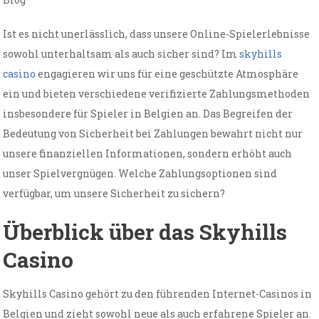
Ist es nicht unerlässlich, dass unsere Online-Spielerlebnisse
sowohl unterhaltsam als auch sicher sind? Im
skyhills
casino
engagieren wir uns für eine geschützte Atmosphäre
ein und bieten verschiedene verifizierte Zahlungsmethoden
insbesondere für Spieler in Belgien an. Das Begreifen der
Bedeutung von Sicherheit bei Zahlungen bewahrt nicht nur
unsere finanziellen Informationen, sondern erhöht auch
unser Spielvergnügen. Welche Zahlungsoptionen sind
verfügbar, um unsere Sicherheit zu sichern?
Überblick über das Skyhills
Casino
Skyhills Casino gehört zu den führenden Internet-Casinos in
Belgien und zieht sowohl neue als auch erfahrene Spieler an.