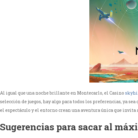
Al igual que una noche brillante en Montecarlo, el Casino
skyhi
selección de juegos, hay algo para todos los preferencias, ya s
el espectáculo y el entorno crean una aventura única que invita 
Sugerencias para sacar al máxi