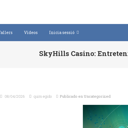
Saltar
al
contenido
Tallers
Vídeos
Inicia sessió
SkyHills Casino: Entrete
08/04/2026
quim egido
Publicado en
Uncategorized