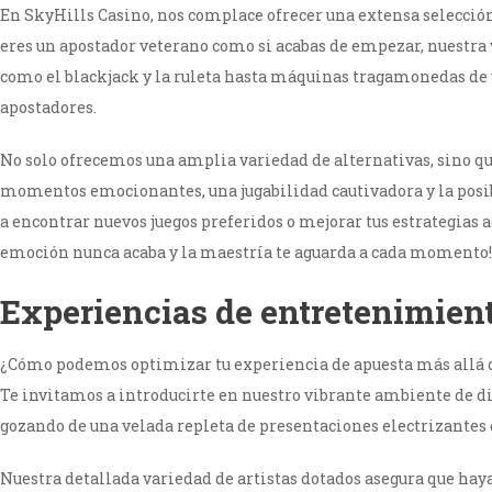
En SkyHills Casino, nos complace ofrecer una extensa selección d
eres un apostador veterano como si acabas de empezar, nuestra v
como el blackjack y la ruleta hasta máquinas tragamonedas de 
apostadores.
No solo ofrecemos una amplia variedad de alternativas, sino qu
momentos emocionantes, una jugabilidad cautivadora y la posibi
a encontrar nuevos juegos preferidos o mejorar tus estrategias 
emoción nunca acaba y la maestría te aguarda a cada momento!
Experiencias de entretenimient
¿Cómo podemos optimizar tu experiencia de apuesta más allá de
Te invitamos a introducirte en nuestro vibrante ambiente de div
gozando de una velada repleta de presentaciones electrizantes
Nuestra detallada variedad de artistas dotados asegura que haya