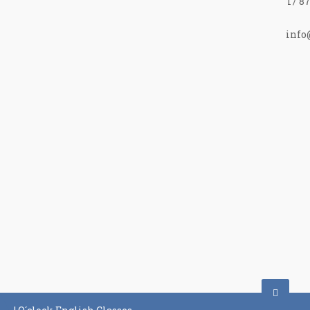
T/ 87
info