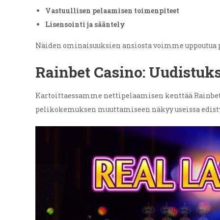
Vastuullisen pelaamisen toimenpiteet
Lisensointi ja sääntely
Näiden ominaisuuksien ansiosta voimme uppoutua 
Rainbet Casino: Uudistuks
Kartoittaessamme nettipelaamisen kenttää Rainbet C
pelikokemuksen muuttamiseen näkyy useissa edistyk