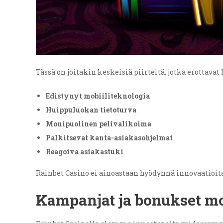
Tässä on joitakin keskeisiä piirteitä, jotka erottavat
Edistynyt mobiiliteknologia
Huippuluokan tietoturva
Monipuolinen pelivalikoima
Palkitsevat kanta-asiakasohjelmat
Reagoiva asiakastuki
Rainbet Casino ei ainoastaan hyödynnä innovaatioita
Kampanjat ja bonukset mob