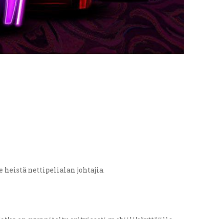
heistä nettipelialan johtajia.