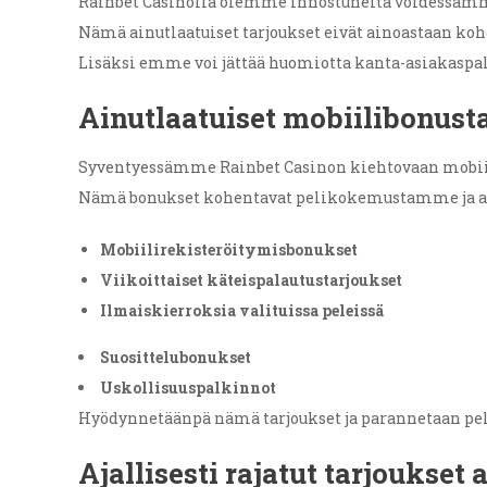
Rainbet Casinolla olemme innostuneita voidessamme 
Nämä ainutlaatuiset tarjoukset eivät ainoastaan ko
Lisäksi emme voi jättää huomiotta kanta-asiakaspal
Ainutlaatuiset mobiilibonust
Syventyessämme Rainbet Casinon kiehtovaan mobiilip
Nämä bonukset kohentavat pelikokemustamme ja an
Mobiilirekisteröitymisbonukset
Viikoittaiset käteispalautustarjoukset
Ilmaiskierroksia valituissa peleissä
Suosittelubonukset
Uskollisuuspalkinnot
Hyödynnetäänpä nämä tarjoukset ja parannetaan 
Ajallisesti rajatut tarjoukset