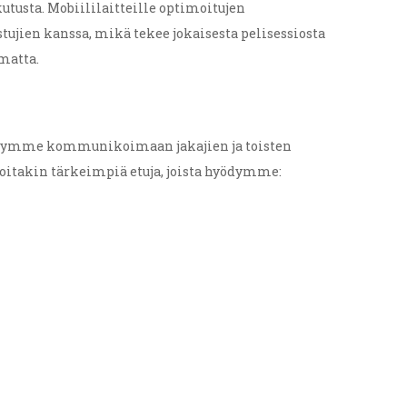
tusta. Mobiililaitteille optimoitujen
tujien kanssa, mikä tekee jokaisesta pelisessiosta
matta.
ystymme kommunikoimaan jakajien ja toisten
oitakin tärkeimpiä etuja, joista hyödymme: