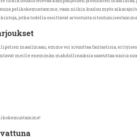
tutkia houkuttelevaa kampanjoiden ja bonusten maailmaa, jotk
henna pelikokemustamme, vaan niihin kuuluu myös aikarajoitett
kintoja, jotka todella osoittavat arvostusta sitoutumisestam
arjoukset
elien maailmaan, emme voi sivuuttaa fantastisia, erityisesti
tavat meille enemmän mahdollisuuksia saavuttaa suuria sum
pelikokemustamme!
 avattuna