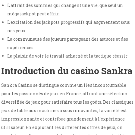
L’attrait des sommes qui changent une vie, que seul un
méga jackpot peut offrir.
L’excitation des jackpots progressifs qui augmentent sous
nos yeux
La communauté des joueurs partageant des astuces et des
expériences
La plaisir de voir le travail acharné et la tactique réussir
Introduction du casino Sankra
Sankra Casino se distingue comme un lieu incontournable
pour les passionnés de jeux en France, offrant une sélection
diversifiée de jeux pour satisfaire tous les goûts. Des classiques
jeux de table aux machines à sous innovantes, la variété est
impressionnante et contribue grandement à l’expérience
utilisateur. En explorant les différentes offres de jeux, on