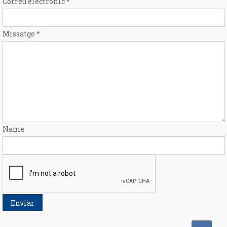
Correu electrònic
*
Missatge
*
Name
Enviar