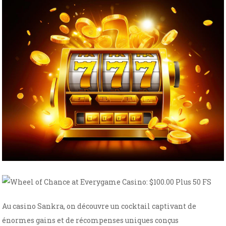
Au casino Sankra, on découvre un cocktail captivant de
énormes gains et de récompenses uniques conçus