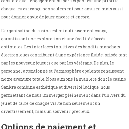
constate que l’engagement du participant est une priorité :
chaque jeu est conçu non seulement pour amuser, mais aussi
pour donner envie de jouer encore et encore.
L’organisation du casino est minutieusement conçu,
garantissant une exploration et une facilité d’accès
optimales. Les interfaces intuitives des bandits manchots
électroniques contribuent à une expérience fluide, prisée tant
par les nouveaux joueurs que par les vétérans. De plus, le
personnel attentionné et l’atmosphère opulente rehaussent
notre aventure totale. Nous aimons la manière dont le casino
Sankra combine esthétique et diversité ludique, nous
permettant de nous immerger pleinement dans l’univers du
jeu et de faire de chaque visite non seulement un
divertissement, mais un souvenir précieux.
Options de paiement et