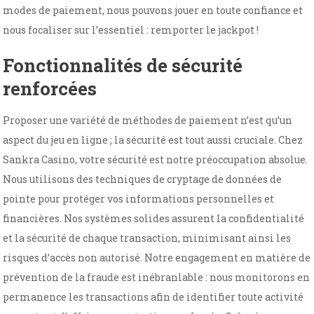
modes de paiement, nous pouvons jouer en toute confiance et
nous focaliser sur l’essentiel : remporter le jackpot !
Fonctionnalités de sécurité
renforcées
Proposer une variété de méthodes de paiement n’est qu’un
aspect du jeu en ligne ; la sécurité est tout aussi cruciale. Chez
Sankra Casino, votre sécurité est notre préoccupation absolue.
Nous utilisons des techniques de cryptage de données de
pointe pour protéger vos informations personnelles et
financières. Nos systèmes solides assurent la confidentialité
et la sécurité de chaque transaction, minimisant ainsi les
risques d’accès non autorisé. Notre engagement en matière de
prévention de la fraude est inébranlable : nous monitorons en
permanence les transactions afin de identifier toute activité