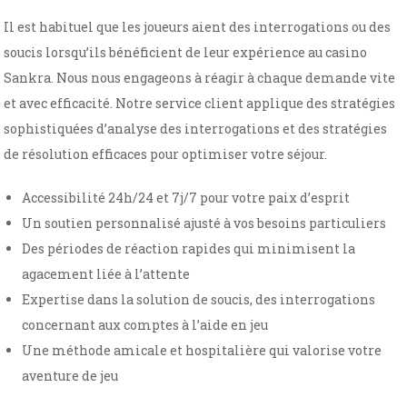
Il est habituel que les joueurs aient des interrogations ou des
soucis lorsqu’ils bénéficient de leur expérience au casino
Sankra. Nous nous engageons à réagir à chaque demande vite
et avec efficacité. Notre service client applique des stratégies
sophistiquées d’analyse des interrogations et des stratégies
de résolution efficaces pour optimiser votre séjour.
Accessibilité 24h/24 et 7j/7 pour votre paix d’esprit
Un soutien personnalisé ajusté à vos besoins particuliers
Des périodes de réaction rapides qui minimisent la
agacement liée à l’attente
Expertise dans la solution de soucis, des interrogations
concernant aux comptes à l’aide en jeu
Une méthode amicale et hospitalière qui valorise votre
aventure de jeu