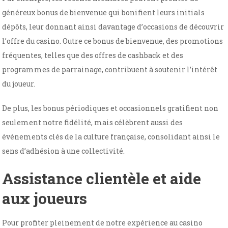
généreux bonus de bienvenue qui bonifient leurs initials
dépôts, leur donnant ainsi davantage d’occasions de découvrir
l’offre du casino. Outre ce bonus de bienvenue, des promotions
fréquentes, telles que des offres de cashback et des
programmes de parrainage, contribuent à soutenir l’intérêt
du joueur.
De plus, les bonus périodiques et occasionnels gratifient non
seulement notre fidélité, mais célèbrent aussi des
événements clés de la culture française, consolidant ainsi le
sens d’adhésion à une collectivité.
Assistance clientèle et aide
aux joueurs
Pour profiter pleinement de notre expérience au casino