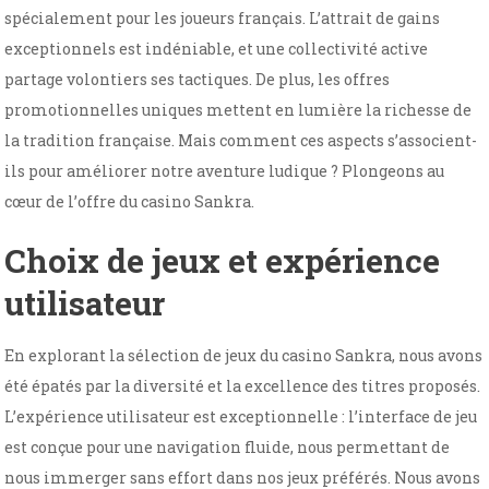
spécialement pour les joueurs français. L’attrait de gains
exceptionnels est indéniable, et une collectivité active
partage volontiers ses tactiques. De plus, les offres
promotionnelles uniques mettent en lumière la richesse de
la tradition française. Mais comment ces aspects s’associent-
ils pour améliorer notre aventure ludique ? Plongeons au
cœur de l’offre du casino Sankra.
Choix de jeux et expérience
utilisateur
En explorant la sélection de jeux du casino Sankra, nous avons
été épatés par la diversité et la excellence des titres proposés.
L’expérience utilisateur est exceptionnelle : l’interface de jeu
est conçue pour une navigation fluide, nous permettant de
nous immerger sans effort dans nos jeux préférés. Nous avons