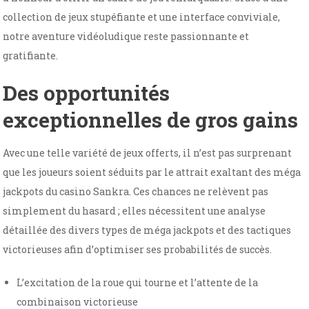
collection de jeux stupéfiante et une interface conviviale,
notre aventure vidéoludique reste passionnante et
gratifiante.
Des opportunités
exceptionnelles de gros gains
Avec une telle variété de jeux offerts, il n’est pas surprenant
que les joueurs soient séduits par le attrait exaltant des méga
jackpots du casino Sankra. Ces chances ne relèvent pas
simplement du hasard ; elles nécessitent une analyse
détaillée des divers types de méga jackpots et des tactiques
victorieuses afin d’optimiser ses probabilités de succès.
L’excitation de la roue qui tourne et l’attente de la
combinaison victorieuse