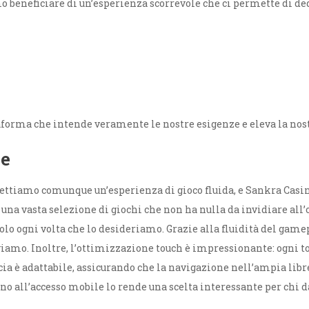
amo beneficiare di un’esperienza scorrevole che ci permette di de
forma che intende veramente le nostre esigenze e eleva la nost
le
pettiamo comunque un’esperienza di gioco fluida, e Sankra Casino
una vasta selezione di giochi che non ha nulla da invidiare all’o
volo ogni volta che lo desideriamo. Grazie alla fluidità del gam
viamo. Inoltre, l’ottimizzazione touch è impressionante: ogni 
cia è adattabile, assicurando che la navigazione nell’ampia libre
no all’accesso mobile lo rende una scelta interessante per chi dà