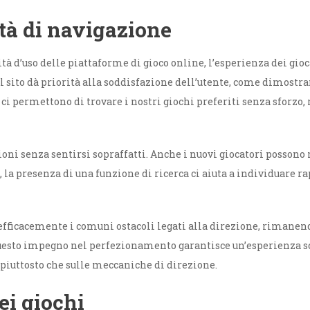
ità di navigazione
 d’uso delle piattaforme di gioco online, l’esperienza dei gioc
sito dà priorità alla soddisfazione dell’utente, come dimostrano
a ci permettono di trovare i nostri giochi preferiti senza sforzo
zioni senza sentirsi sopraffatti. Anche i nuovi giocatori possono
 la presenza di una funzione di ricerca ci aiuta a individuare r
fficacemente i comuni ostacoli legati alla direzione, rimanend
Questo impegno nel perfezionamento garantisce un’esperienza s
piuttosto che sulle meccaniche di direzione.
ei giochi