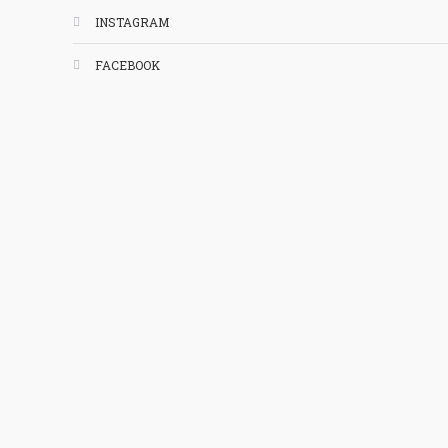
INSTAGRAM
FACEBOOK