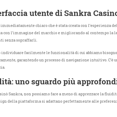
erfaccia utente di Sankra Casin
 immediatamente chiaro che è stata creata con l’esperienza del 
za con l’immagine del marchio e migliorando al contempo la leg
ti senza sopraffarli.
o individuare facilmente le funzionalità di cui abbiamo bisogno.
amente, garantendo un processo di navigazione intuitivo. C’è un
ia.
lità: uno sguardo più approfond
asinò Sankra, non possiamo fare a meno di apprezzare la fluidit
sign della piattaforma si adattano perfettamente alle preferen