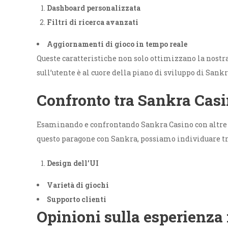
Dashboard personalizzata
Filtri di ricerca avanzati
Aggiornamenti di gioco in tempo reale
Queste caratteristiche non solo ottimizzano la nostr
sull’utente è al cuore della piano di sviluppo di Sank
Confronto tra Sankra Casi
Esaminando e confrontando Sankra Casino con altre p
questo paragone con Sankra, possiamo individuare tre 
Design dell’UI
Varietà di giochi
Supporto clienti
Opinioni sulla esperienza