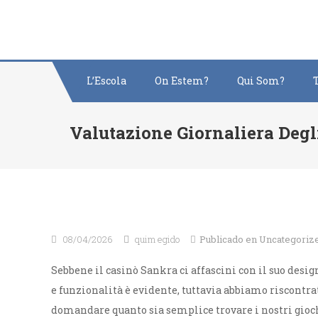
Saltar
al
contenido
L’Escola
On Estem?
Qui Som?
Valutazione Giornaliera Degl
08/04/2026
quim egido
Publicado en
Uncategoriz
Sebbene il casinò Sankra ci affascini con il suo desig
e funzionalità è evidente, tuttavia abbiamo riscontr
domandare quanto sia semplice trovare i nostri gioch