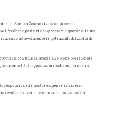
atori su Sankra Casino rivela un processo
 i feedback positivi dei giocatori riguardo alla sua
, riducendo notevolmente le potenziali difficoltà di
 muoversi con fiducia, grazie alle icone posizionate
apidamente titoli specifici, arricchendo la nostra
o responsiva alle nostre esigenze attraverso
correvole attraverso le numerose funzionalità