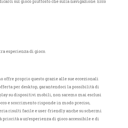
dicarci sul gioco piuttosto che sulla navigazione. Ecco
ra esperienza di gioco.
 offre proprio questo grazie alle sue eccezionali
fferta per desktop, garantendoci la possibilità di
eplay su dispositivi mobili, non saremo mai esclusi
tocco e scorrimento risponde in modo preciso,
ria risulti facile e user-friendly anche su schermi
 priorità a un’esperienza di gioco accessibile e di