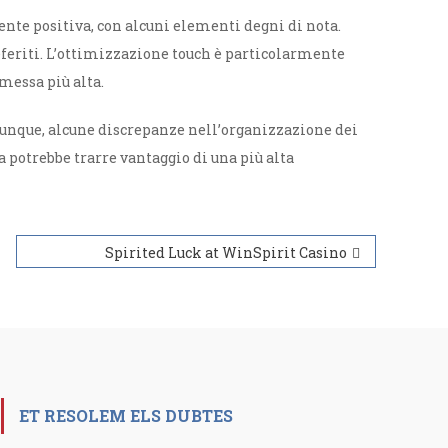
ente positiva, con alcuni elementi degni di nota.
referiti. L’ottimizzazione touch è particolarmente
mmessa più alta.
munque, alcune discrepanze nell’organizzazione dei
 potrebbe trarre vantaggio di una più alta
Spirited Luck at WinSpirit Casino
ET RESOLEM ELS DUBTES