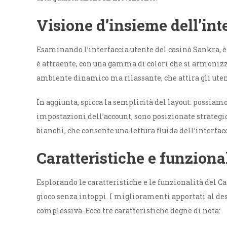
Visione d’insieme dell’int
Esaminando l’interfaccia utente del casinò Sankra, è
è attraente, con una gamma di colori che si armoniz
ambiente dinamico ma rilassante, che attira gli uten
In aggiunta, spicca la semplicità del layout: possiam
impostazioni dell’account, sono posizionate strategic
bianchi, che consente una lettura fluida dell’interfacc
Caratteristiche e funziona
Esplorando le caratteristiche e le funzionalità del C
gioco senza intoppi. I miglioramenti apportati al de
complessiva. Ecco tre caratteristiche degne di nota: