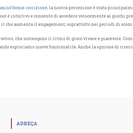
asinò bonus iscrizione
, la nostra percezione è stata principalm
ayout è intuitivo e consente di accedere velocemente ai giochi p
vi, il che aumenta il engagement, soprattutto nei periodi di sco
eloci, che sostengono il ritmo di gioco vivace e piacevole. Co
ndo esploriamo nuove funzionalità. Anche la opzione di ricerca
ADREÇA