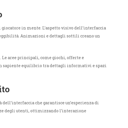
o
giocatore in mente. L’aspetto visivo dell’interfaccia
gibilità. Animazioni e dettagli sottili creano un
 Le aree principali, come giochi, offerte e
 sapiente equilibrio tra dettagli informativi e spazi
ito
à dell’interfaccia che garantisce un’esperienza di
ze degli utenti, ottimizzando l’interazione