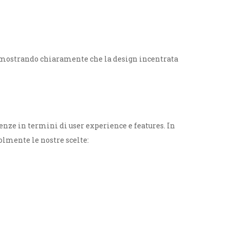
 dimostrando chiaramente che la design incentrata
ze in termini di user experience e features. In
olmente le nostre scelte: