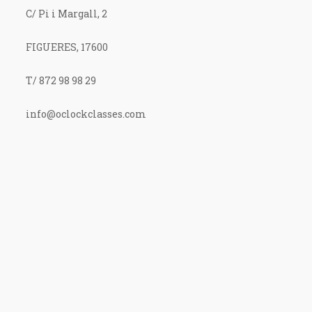
C/ Pi i Margall, 2
FIGUERES, 17600
T/ 872 98 98 29
info@oclockclasses.com