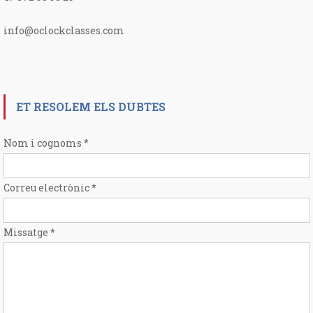
info@oclockclasses.com
ET RESOLEM ELS DUBTES
Nom i cognoms
*
Correu electrònic
*
Missatge
*