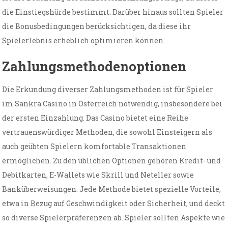
die Einstiegshürde bestimmt. Darüber hinaus sollten Spieler
die Bonusbedingungen berücksichtigen, da diese ihr
Spielerlebnis erheblich optimieren können.
Zahlungsmethodenoptionen
Die Erkundung diverser Zahlungsmethoden ist für Spieler
im Sankra Casino in Österreich notwendig, insbesondere bei
der ersten Einzahlung. Das Casino bietet eine Reihe
vertrauenswürdiger Methoden, die sowohl Einsteigern als
auch geübten Spielern komfortable Transaktionen
ermöglichen. Zu den üblichen Optionen gehören Kredit- und
Debitkarten, E-Wallets wie Skrill und Neteller sowie
Banküberweisungen. Jede Methode bietet spezielle Vorteile,
etwa in Bezug auf Geschwindigkeit oder Sicherheit, und deckt
so diverse Spielerpräferenzen ab. Spieler sollten Aspekte wie