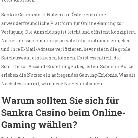
Sankra Casino stellt Nutzern in Österreich eine
anwenderfreundliche Plattform für Online-Gaming zur
Verfügung. Die Anmeldung ist leicht und effizient konzipiert.
Nutzer müssen nur einige private Informationen eingeben
und ihre E-Mail-Adresse verifizieren, bevor sie in die große
Spielauswahl eintauchen können. Es ist essentiell, die
Schritte zur Account-Erstellung zu begreifen. Schon in Kürze
erleben die Nutzer ein aufregendes Gaming-Erlebnis. Was als
Nächstes kommt, wird neue Nutzer erstaunen.
Warum sollten Sie sich für
Sankra Casino beim Online-
Gaming wählen?