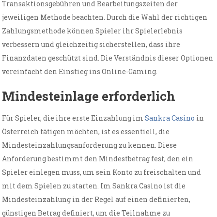
Transaktionsgebühren und Bearbeitungszeiten der
jeweiligen Methode beachten. Durch die Wahl der richtigen
Zahlungsmethode können Spieler ihr Spielerlebnis
verbessern und gleichzeitig sicherstellen, dass ihre
Finanzdaten geschützt sind. Die Verständnis dieser Optionen
vereinfacht den Einstieg ins Online-Gaming.
Mindesteinlage erforderlich
Für Spieler, die ihre erste Einzahlung im
Sankra Casino
in
Österreich tätigen möchten, ist es essentiell, die
Mindesteinzahlungsanforderung zu kennen. Diese
Anforderung bestimmt den Mindestbetrag fest, den ein
Spieler einlegen muss, um sein Konto zu freischalten und
mit dem Spielen zu starten. Im Sankra Casino ist die
Mindesteinzahlung in der Regel auf einen definierten,
günstigen Betrag definiert, um die Teilnahme zu