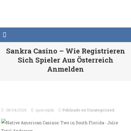
Saltar
al
contenido
Sankra Casino – Wie Registrieren
Sich Spieler Aus Österreich
Anmelden
08/04/2026
quim egido
Publicado en
Uncategorized