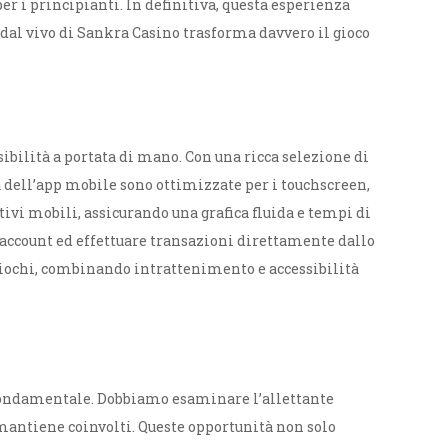
 per i principianti. In definitiva, questa esperienza
 dal vivo di Sankra Casino trasforma davvero il gioco
bilità a portata di mano. Con una ricca selezione di
ità dell’app mobile sono ottimizzate per i touchscreen,
ivi mobili, assicurando una grafica fluida e tempi di
o account ed effettuare transazioni direttamente dallo
giochi, combinando intrattenimento e accessibilità
o fondamentale. Dobbiamo esaminare l’allettante
 mantiene coinvolti. Queste opportunità non solo