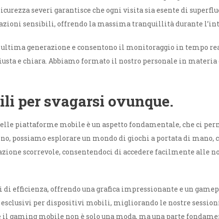
 sicurezza severi garantisce che ogni visita sia esente di superf
rmazioni sensibili, offrendo la massima tranquillità durante l’i
i ultima generazione e consentono il monitoraggio in tempo reale
iusta e chiara. Abbiamo formato il nostro personale in materia 
ili per svagarsi ovunque.
e piattaforme mobile è un aspetto fondamentale, che ci permet
ino, possiamo esplorare un mondo di giochi a portata di mano, 
igazione scorrevole, consentendoci di accedere facilmente alle no
 di efficienza, offrendo una grafica impressionante e un gamepl
sclusivi per dispositivi mobili, migliorando le nostre sessioni 
e il gaming mobile non è solo una moda, ma una parte fondament