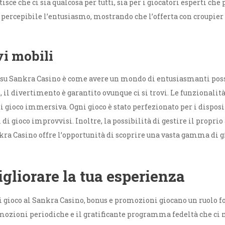
isce che ci sia qualcosa per tutti, sia per i giocatori esperti che
 percepibile l’entusiasmo, mostrando che l’offerta con croupier
vi mobili
 su Sankra Casino è come avere un mondo di entusiasmanti possi
ivo, il divertimento è garantito ovunque ci si trovi. Le funzional
 gioco immersiva. Ogni gioco è stato perfezionato per i disposit
i gioco improvvisi. Inoltre, la possibilità di gestire il propri
kra Casino offre l’opportunità di scoprire una vasta gamma di 
gliorare la tua esperienza
 di gioco al Sankra Casino, bonus e promozioni giocano un ruol
romozioni periodiche e il gratificante programma fedeltà che ci