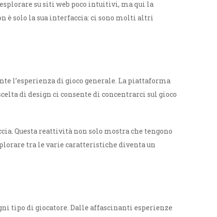
splorare su siti web poco intuitivi, ma qui la
 è solo la sua interfaccia: ci sono molti altri
te l’esperienza di gioco generale. La piattaforma
celta di design ci consente di concentrarci sul gioco
cia. Questa reattività non solo mostra che tengono
plorare tra le varie caratteristiche diventa un
ni tipo di giocatore. Dalle affascinanti esperienze