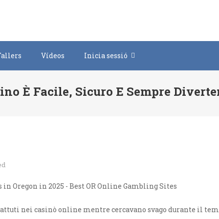
Tallers
Vídeos
Inicia sessió
no È Facile, Sicuro E Sempre Diverten
ed
attuti nei casinò online mentre cercavano svago durante il tempo