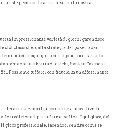
ome queste peculiarità arricchiscono la nostra
uesta impressionante varietà di giochi garantisce
e slot classiche, dalla strategia del poker o dai
i temi unici di ogni gioco ci tengono incollati allo
stantemente la libreria di giochi, Sankra Casino si
ti. Possiamo tuffarci con fiducia in un affascinante
mosfera innalzano il gioco online a nuovi livelli.
 alle tradizionali piattaforme online. Ogni gioco, dal
 il gioco professionale, facendoci sentire come se