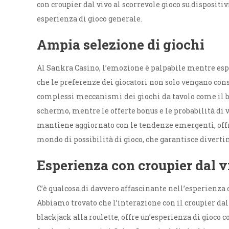
con croupier dal vivo al scorrevole gioco su dispositiv
esperienza di gioco generale.
Ampia selezione di giochi
Al Sankra Casino, l’emozione è palpabile mentre esp
che le preferenze dei giocatori non solo vengano consi
complessi meccanismi dei giochi da tavolo come il black
schermo, mentre le offerte bonus e le probabilità di 
mantiene aggiornato con le tendenze emergenti, offre
mondo di possibilità di gioco, che garantisce diverti
Esperienza con croupier dal v
C’è qualcosa di davvero affascinante nell’esperienza c
Abbiamo trovato che l’interazione con il croupier dal 
blackjack alla roulette, offre un’esperienza di gioco 