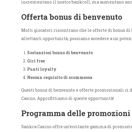
incrementano il nostro bankroll, ma aumentano anch
Offerta bonus di benvenuto
Molti giocatori riscontrano che le offerte di bonus 
allettanti opportunità, possiamo accedere a un pote
Sostanziosi bonus di benvenuto
Giri free
Punti loyalty
Nessun requisito di scommessa
Questi bonus di benvenuto e offerte promozionali c
Casino. Approfittiamo di queste opportunità!
Programma delle promozioni 
Sankra Casino offre un’eccitante gamma di promozion