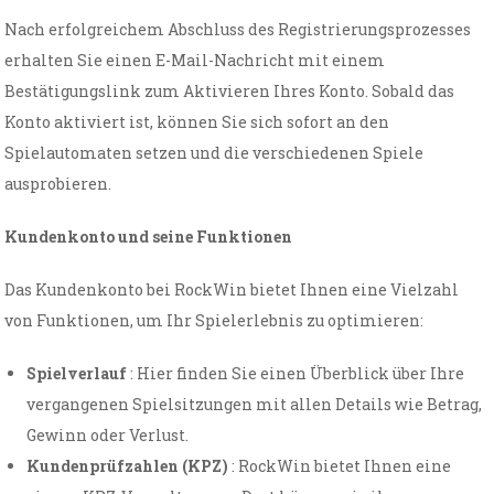
Nach erfolgreichem Abschluss des Registrierungsprozesses
erhalten Sie einen E-Mail-Nachricht mit einem
Bestätigungslink zum Aktivieren Ihres Konto. Sobald das
Konto aktiviert ist, können Sie sich sofort an den
Spielautomaten setzen und die verschiedenen Spiele
ausprobieren.
Kundenkonto und seine Funktionen
Das Kundenkonto bei RockWin bietet Ihnen eine Vielzahl
von Funktionen, um Ihr Spielerlebnis zu optimieren:
Spielverlauf
: Hier finden Sie einen Überblick über Ihre
vergangenen Spielsitzungen mit allen Details wie Betrag,
Gewinn oder Verlust.
Kundenprüfzahlen (KPZ)
: RockWin bietet Ihnen eine