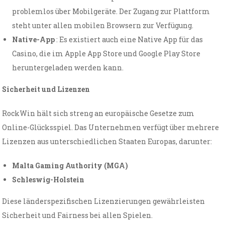
problemlos über Mobilgeräte. Der Zugang zur Plattform
steht unter allen mobilen Browsern zur Verfügung.
Native-App
: Es existiert auch eine Native App für das
Casino, die im Apple App Store und Google Play Store
heruntergeladen werden kann.
Sicherheit und Lizenzen
RockWin hält sich streng an europäische Gesetze zum
Online-Glücksspiel. Das Unternehmen verfügt über mehrere
Lizenzen aus unterschiedlichen Staaten Europas, darunter:
Malta Gaming Authority (MGA)
Schleswig-Holstein
Diese länderspezifischen Lizenzierungen gewährleisten
Sicherheit und Fairness bei allen Spielen.