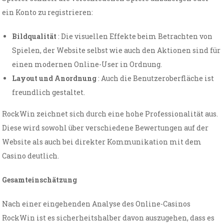
ein Konto zu registrieren:
Bildqualität
: Die visuellen Effekte beim Betrachten von
Spielen, der Website selbst wie auch den Aktionen sind für
einen modernen Online-User in Ordnung.
Layout und Anordnung
: Auch die Benutzeroberfläche ist
freundlich gestaltet.
RockWin zeichnet sich durch eine hohe Professionalität aus.
Diese wird sowohl über verschiedene Bewertungen auf der
Website als auch bei direkter Kommunikation mit dem
Casino deutlich.
Gesamteinschätzung
Nach einer eingehenden Analyse des Online-Casinos
RockWin ist es sicherheitshalber davon auszugehen, dass es