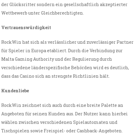
der Glücksritter sondern ein gesellschaftlich akzeptierter
Wettbewerb unter Gleichberechtigten.
Vertrauenswürdigkeit
RockWin hat sich als verlässlicher und zuverlässiger Partner
für Spieler in Europa etabliert. Durch die Verbindung zur
Malta Gaming Authority und der Regulierung durch
verschiedene länderspezifische Behörden wird es deutlich,
dass das Casino sich an strengste Richtlinien hält.
Kundenliebe
RockWin zeichnet sich auch durch eine breite Palette an
Angeboten für seinen Kunden aus. Der Nutzer kann hierbei
wählen zwischen verschiedenen Spielautomaten und
Tischspielen sowie Freispiel- oder Cashback-Angeboten.