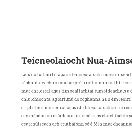
Teicneolaíocht Nua-Aims
Leis na forbairtí tapa sa teicneolaíocht nua-aimsearth
réabhlóideacha a ionchorprú a ráthaíonn taithí cearr
mar chriostal agus timpeallachtaí tumoideachais a d
chluichíochta, ag oiriúnú do roghanna na n-imreoirí 
criptithe chun sonraí agus idirbheartaíochtaí imreoi
comhéadan an úsáideora le eispéireas cluichíochta s
géarchúiseach ach cruthaíonn sé é féin mar cheannai