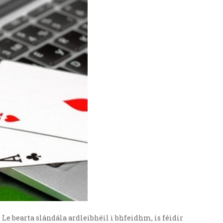
Le bearta slándála ardleibhéil i bhfeidhm, is féidir