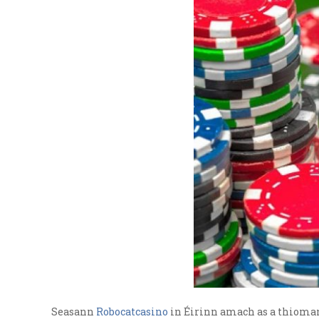
Seasann
Robocatcasino
in Éirinn amach as a thiomant