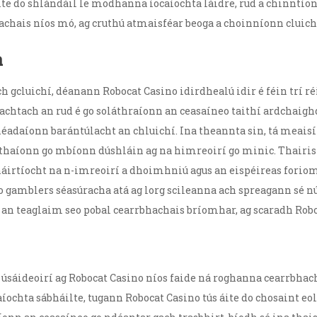
 áite do shlándáil le modhanna íocaíochta láidre, rud a chinnt
hais níos mó, ag cruthú atmaisféar beoga a choinníonn cluicheoir
a
h gcluichí, déanann Robocat Casino idirdhealú idir é féin trí 
hachtach an rud é go soláthraíonn an ceasaíneo taithí ardchaig
éadaíonn barántúlacht an chluichí. Ina theannta sin, tá meaisí
áthaíonn go mbíonn dúshláin ag na himreoirí go minic. Thairis 
áirtíocht na n-imreoirí a dhoimhniú agus an eispéireas forioml
 gamblers séasúracha atá ag lorg scileanna ach spreagann sé n
an teaglaim seo pobal cearrbhachais bríomhar, ag scaradh Rob
 úsáideoirí ag Robocat Casino níos faide ná roghanna cearrbhac
chta sábháilte, tugann Robocat Casino tús áite do chosaint eola