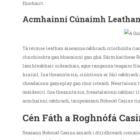
fhorbairt.
Acmhainní Cúnaimh Leatha
Tá réimse leathan áiseanna cabhrach críochnúla riacht
cluichíochta gan bhacainní gan ghá. Sármhaitheas Rob
lámhleabhair oideachais, agus ranganna teagaisc fí
hiniúil. Ina theannta sin, cinntíonn ar fáil cabhra
cheadaíonn gameplay gan chur isteach. Neartaíonn t
úsáideoirí. Ina theannta sin, freastalaíonn cabhair i
acmhainní cabhrach, taispeánann Robocat Casino tioma
Cén Fáth a Roghnófá Casi
Seasann Robocat Casino amach i dtírdhreach iomaíoch 