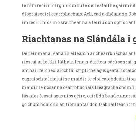
le himreoirí idirghníomhú le déileálaithe gairmiúla
díograiseoirí cearrbhachais. Ach, cad a dhéanann Robo
imreoirí níos mó sraitheanna a léiriú don sprioc ar l
Riachtanas na Slándála i
De réir mar a leanann éileamh ar chearrbhachas ar l
rioscaí ar leith i láthair, lena n-áirítear sárú sonr
amhail teicneolaíochtaí criptithe agus geataí íocaío
eagraíochtaí rialaithe maidir le cloí caighdeáin tion
maidir le nósanna cearrbhachais freagracha chomh t
fás níos feasaí agus níos géire, cuirfidh bunú cumar
go chumhdaíonn an tiomantas don tsábháilteacht imre