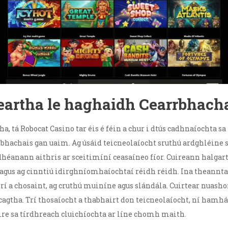
eartha le haghaidh Cearrbhach
a, tá Robocat Casino tar éis é féin a chur i dtús cadhnaíochta sa
bhachais gan uaim. Ag úsáid teicneolaíocht sruthú ardghléine 
héanann aithris ar sceitimíní ceasaíneo fíor. Cuireann halga
agus ag cinntiú idirghníomhaíochtaí réidh réidh. Ina theannta s
rí a chosaint, ag cruthú muiníne agus slándála. Cuirtear nuash
cagtha. Trí thosaíocht a thabhairt don teicneolaíocht, ní ham
re sa tírdhreach cluichíochta ar líne chomh maith.