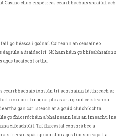
at Casino chun eispéireas cearrbhachais spraíúil ach
fáil go héasca i gcónaí. Cuireann an ceasaíneo
is éagsúla a úsáideoirí. Ní hamháin go bhfeabhsaíonn
 agus tacaíocht orthu.
as cearrbhachais iomlán trí acmhainn láithreach ar
fuil imreoirí freagraí phras ar a gcuid ceisteanna.
eartha gan cur isteach ar a gcuid cluichíochta.
úla go fhiosrúcháin a bhaineann leis an imeacht. Ina
na éifeachtúil. Trí fhreastal comhrá beo a
s freisin spás spraoi slán agus fíor spreagúil a