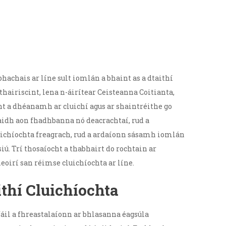
hachais ar líne sult iomlán a bhaint as a dtaithí
hairiscint, lena n-áirítear Ceisteanna Coitianta,
t a dhéanamh ar cluichí agus ar shaintréithe go
aidh aon fhadhbanna nó deacrachtaí, rud a
ichíochta freagrach, rud a ardaíonn sásamh iomlán
iú. Trí thosaíocht a thabhairt do rochtain ar
oirí san réimse cluichíochta ar líne.
thí Cluichíochta
áil a fhreastalaíonn ar bhlasanna éagsúla