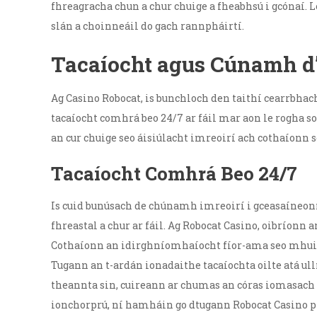
fhreagracha chun a chur chuige a fheabhsú i gcónaí.
slán a choinneáil do gach rannpháirtí.
Tacaíocht agus Cúnamh d’
Ag Casino Robocat, is bunchloch den taithí cearrbhach
tacaíocht comhrá beo 24/7 ar fáil mar aon le rogha s
an cur chuige seo áisiúlacht imreoirí ach cothaíonn
Tacaíocht Comhrá Beo 24/7
Is cuid bunúsach de chúnamh imreoirí i gceasaíneonn
fhreastal a chur ar fáil. Ag Robocat Casino, oibríonn 
Cothaíonn an idirghníomhaíocht fíor-ama seo mhuinín,
Tugann an t-ardán ionadaithe tacaíochta oilte atá ul
theannta sin, cuireann ar chumas an córas iomasach 
ionchorprú, ní hamháin go dtugann Robocat Casino pr