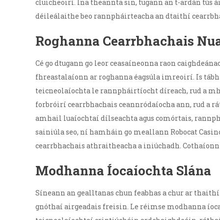
cluicheoirí. Ina theannta sin, tugann an t-ardán tús
déileálaithe beo rannpháirteacha an dtaithí cearrbhac
Roghanna Cearrbhachais Nu
Cé go dtugann go leor ceasaíneonna raon caighdeánac
fhreastalaíonn ar roghanna éagsúla imreoirí. Is táb
teicneolaíochta le rannpháirtíocht díreach, rud a mh
forbróirí cearrbhachais ceannródaíocha ann, rud a r
amhail luaíochtaí dílseachta agus comórtais, rannph
sainiúla seo, ní hamháin go meallann Robocat Casino
cearrbhachais athraitheacha a iniúchadh. Cothaíonn 
Modhanna Íocaíochta Slána
Síneann an gealltanas chun feabhas a chur ar thaithí
gnóthaí airgeadais freisin. Le réimse modhanna íocaío