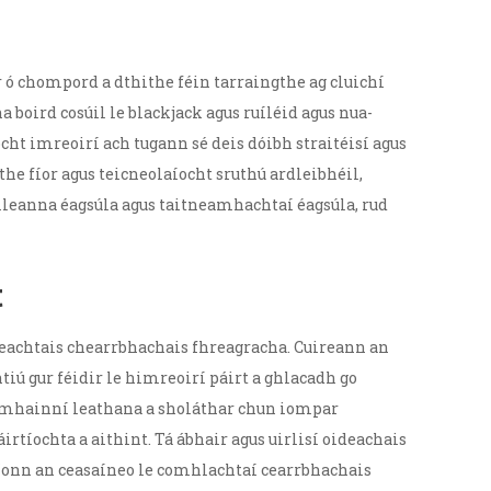
or ó chompord a dthithe féin tarraingthe ag cluichí
a boird cosúil le blackjack agus ruíléid agus nua-
ht imreoirí ach tugann sé deis dóibh straitéisí agus
e fíor agus teicneolaíocht sruthú ardleibhéil,
ileanna éagsúla agus taitneamhachtaí éagsúla, rud
t
leachtais chearrbhachais fhreagracha. Cuireann an
iú gur féidir le himreoirí páirt a ghlacadh go
s acmhainní leathana a sholáthar chun iompar
rtíochta a aithint. Tá ábhair agus uirlisí oideachais
ríonn an ceasaíneo le comhlachtaí cearrbhachais