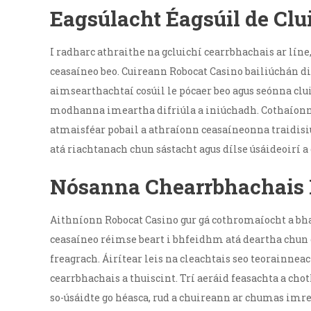
Eagsúlacht Éagsúil de Clu
I radharc athraithe na gcluichí cearrbhachais ar líne,
ceasaíneo beo. Cuireann Robocat Casino bailiúchán difr
aimsearthachtaí cosúil le pócaer beo agus seónna cl
modhanna imeartha difriúla a iniúchadh. Cothaíonn n
atmaisféar pobail a athraíonn ceasaíneonna traidisiú
atá riachtanach chun sástacht agus dílse úsáideoirí
Nósanna Chearrbhachais 
Aithníonn Robocat Casino gur gá cothromaíocht a bha
ceasaíneo réimse beart i bhfeidhm atá deartha chun 
freagrach. Áirítear leis na cleachtais seo teorainne
cearrbhachais a thuiscint. Trí aeráid feasachta a cho
so-úsáidte go héasca, rud a chuireann ar chumas imr