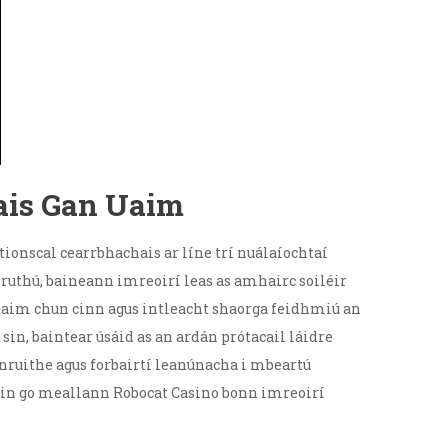
ais Gan Uaim
 tionscal cearrbhachais ar líne trí nuálaíochtaí
sruthú, baineann imreoirí leas as amhairc soiléir
rtaim chun cinn agus intleacht shaorga feidhmiú an
in, baintear úsáid as an ardán prótacail láidre
onruithe agus forbairtí leanúnacha i mbeartú
háin go meallann Robocat Casino bonn imreoirí