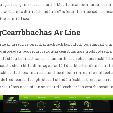
 agus iad ag imirt raon cluichí. Meallann an comhardú seo idi
cat Casino a dhifreáil i ndáiríre? Is féidir le iniúchadh a dhé
íne suimiúil seo.
 gCearrbhachas Ar Líne
íne ag méadú, is ceist thábhachtach bunchloch fós slándáil d’i
aí, gó airgeadais, agus iompraíochtaí cearrbhachais trioblóideac
chta slána, bunriachtanach chun taithí cearrbhachais shábháilte 
scail a chur i bhfeidhm, ag cur ar fáil dearbhaithe d’imreoirí 
ábhachtach céanna, rud a cumhachtaíonn imreoirí cinntí eola
sáide trédhearcaí faoi phrótacail slándála feabhas breise ar an 
oirí ach neartaíonn sé inchreidteacht ardán cearrbhachais ar