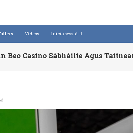
Tallers
Vídeos
Inicia sessió
inn Beo Casino Sábháilte Agus Taitne
ed