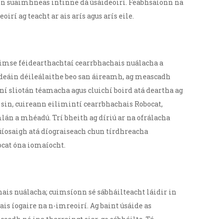
íonn suaimhneas intinne dá úsáideoirí. Feabhsaíonn na
í ag teacht ar ais arís agus arís eile.
réimse féidearthachtaí cearrbhachais nuálacha a
hdeáin déileálaithe beo san áireamh, ag meascadh
ní sliotán téamacha agus cluichí boird atá deartha ag
sin, cuireann eilimintí cearrbhachais Robocat,
án a mhéadú. Trí bheith ag díriú ar na ofrálacha
úíosaigh atá díograiseach chun tírdhreacha
ocat óna iomaíocht.
hais nuálacha; cuimsíonn sé sábháilteacht láidir in
is íogaire na n-imreoirí. Ag baint úsáide as