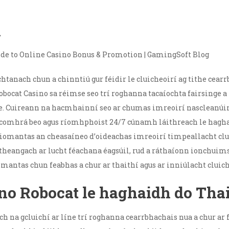
n
anach chun a chinntiú gur féidir le cluicheoirí ag tithe cearrb
ocat Casino sa réimse seo trí roghanna tacaíochta fairsinge a t
se. Cuireann na hacmhainní seo ar chumas imreoirí nascleanúin
ch comhrá beo agus ríomhphoist 24/7 cúnamh láithreach le hagh
iomantas an cheasaíneo d’oideachas imreoirí timpeallacht clu
ltheangach ar lucht féachana éagsúil, rud a ráthaíonn ionchuims
ntas chun feabhas a chur ar thaithí agus ar inniúlacht cluiche
no Robocat le haghaidh do Thai
na gcluichí ar líne trí roghanna cearrbhachais nua a chur ar f