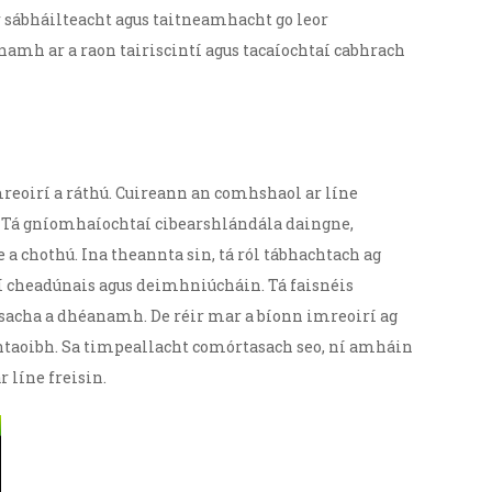
r sábháilteacht agus taitneamhacht go leor
anamh ar a raon tairiscintí agus tacaíochtaí cabhrach
mreoirí a ráthú. Cuireann an comhshaol ar líne
ha. Tá gníomhaíochtaí cibearshlándála daingne,
a chothú. Ina theannta sin, tá ról tábhachtach ag
trí cheadúnais agus deimhniúcháin. Tá faisnéis
sacha a dhéanamh. De réir mar a bíonn imreoirí ag
iontaoibh. Sa timpeallacht comórtasach seo, ní amháin
 líne freisin.