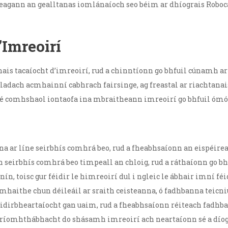
 Leagann an gealltanas iomlánaíoch seo béim ar dhíograis Roboc
Imreoirí
ais tacaíocht d’imreoirí, rud a chinntíonn go bhfuil cúnamh ar 
oladach acmhainní cabhrach fairsinge, ag freastal ar riachtana
 sé comhshaol iontaofa ina mbraitheann imreoirí go bhfuil ómós
a ar líne seirbhís comhrá beo, rud a fheabhsaíonn an eispéire
an seirbhís comhrá beo timpeall an chloig, rud a ráthaíonn go bh
 toisc gur féidir le himreoirí dul i ngleic le ábhair imní féid
lmhaithe chun déileáil ar sraith ceisteanna, ó fadhbanna teicni
idirbheartaíocht gan uaim, rud a fheabhsaíonn réiteach fadhban
íomhthábhacht do shásamh imreoirí ach neartaíonn sé a díograi