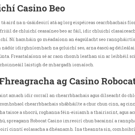
ichí Casino Beo
 tá aird na n-úsáideoirí atá ag lorg eispéireas cearrbhachais fí
iúil de chluichí ceasaíneo beo ar fáil, idir chluichí clasaiceach
uichí. Ní hamháin go méadaíonn an éagsúlacht seo rannpháirtíoc
ádúr idirghníomhach na gcluichí seo, arna éascú ag déileálaith
nta. Freastalaíonn sé ar raon chomh leathan sin ar leibhéil sc
 a choinneáil laistigh de mhargadh iomaíoch.
Fhreagracha ag Casino Roboca
int amach idir corraíl an chearrbhachais agus dílseacht do ch
comhshaol chearrbhachais shábháilte a chur chun cinn, ag cinnt
acha taisce a shocrú, roghanna féin-eisiamh a thairiscint, agu
thú, spreagann Robocat Casino imreoirí chun bacainní a rannphái
eoirí cinntí eolasacha a dhéanamh. Ina theannta sin, comhoib