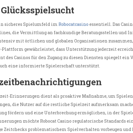
 Glücksspielsucht
 ein sicheres Spielumfeld im
Robocatcasino
essentiell. Das Casin
lines, die Vermittlung an fachkundige Beratungsstellen und 
intensiv mit örtlichen und globalen Organisationen zusammen, 
Plattform gewährleistet, dass Unterstützung jederzeit erreichb
t des Casinos für den Zugang zu diesen Diensten spiegelt ein 
h eine informierte Spielerschaft unterstützt.
lzeitbenachrichtigungen
zeit-Erinnerungen dient als proaktive Maßnahme, um Spielen
gen, die Nutzer auf die restliche Spielzeit aufmerksam mache
ng fördern und eine Unterbrechung ermöglichen, in der Spiele
innerungen möchte Robocat Casino regulatorische Standards ein
ge Zeitchecks problematischem Spielverhalten vorbeugen und 