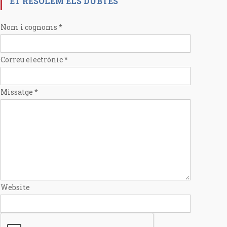
ET RESOLEM ELS DUBTES
Nom i cognoms
*
Correu electrònic
*
Missatge
*
Website