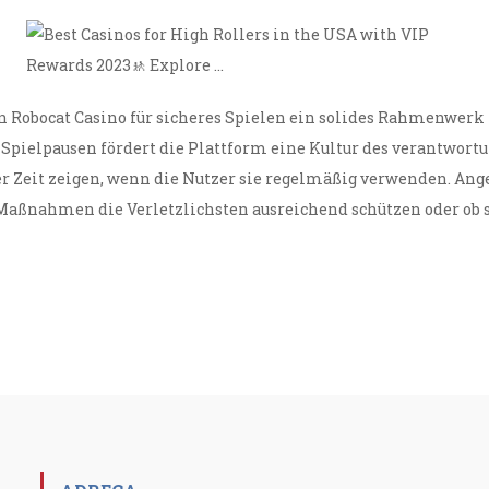
on Robocat Casino für sicheres Spielen ein solides Rahmenwerk 
 Spielpausen fördert die Plattform eine Kultur des verantwort
r Zeit zeigen, wenn die Nutzer sie regelmäßig verwenden. Ang
ese Maßnahmen die Verletzlichsten ausreichend schützen oder o