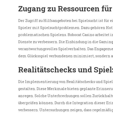
Zugang zu Ressourcen für
Der Zugriff zu Hilfsangeboten bei Spielsucht ist für
Spieler mit Spielsuchtproblemen. Dazu gehören Hot
problematischen Spielens. Robocat Casino arbeitet 
Dienste zu verbessern. Die Einbindung in die Gaming-
verantwortungsvolles Spielverhalten. Das Engagemen
dem Glücksspiel verbundenen minimiert, sondern auc
Realitätschecks und Spie
Die Implementierung von Realitätschecks und Spiel
gestalten. Diese Merkmale bieten geplante Erinnerun
anregen. Solche Unterbrechungen sollen Zurückhaltu
überprüfen können. Durch die Integration dieser Er
verbessern. Untersuchungen zeigen, dass regelmäßi