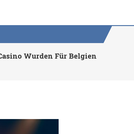
 Casino Wurden Für Belgien