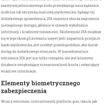
zazwyczaj jednorazowego kodu przesyłanego na urządzenie
mobilne lub skrzynkę mailową użytkownika. Żądając tej
dodatkowego sprawdzenia, 2FA znacznie obniża zagrożenie
nielegalnego dostępu, głównie w czasach wyłudzania
informacji i kradzieży tożsamości. Skuteczność 2FA znajduje
się w jego skomplikowaniu; nawet jeśli napastnik przejmie
hasło użytkownika, jest niezbyt prawdopodobne, aby dostał
dostęp do dodatkowego elementu. W konsekwentnie
wdrożenie 2FA jest nie tylko rozsądne, ale jest kluczowy
działanie zwiększający nienaruszalność konta i osłaniający
wrażliwe informacje.
Elementy biometrycznego
zabezpieczenia
Wraz z wzrostem internetowych platform gier, takich jak