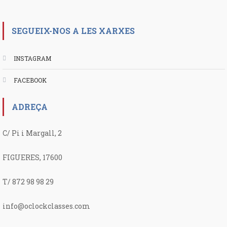
SEGUEIX-NOS A LES XARXES
INSTAGRAM
FACEBOOK
ADREÇA
C/ Pi i Margall, 2
FIGUERES, 17600
T/ 872 98 98 29
info@oclockclasses.com