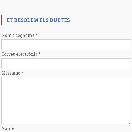
ET RESOLEM ELS DUBTES
Nom i cognoms
*
Correu electrònic
*
Missatge
*
Name