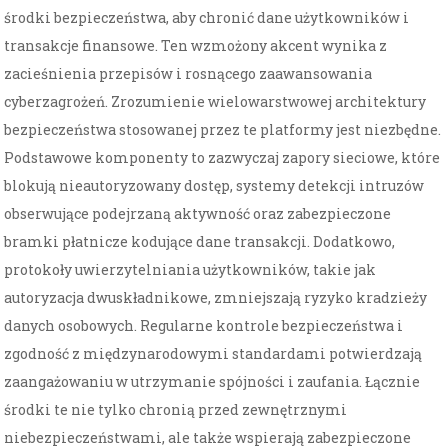
środki bezpieczeństwa, aby chronić dane użytkowników i
transakcje finansowe. Ten wzmożony akcent wynika z
zacieśnienia przepisów i rosnącego zaawansowania
cyberzagrożeń. Zrozumienie wielowarstwowej architektury
bezpieczeństwa stosowanej przez te platformy jest niezbędne.
Podstawowe komponenty to zazwyczaj zapory sieciowe, które
blokują nieautoryzowany dostęp, systemy detekcji intruzów
obserwujące podejrzaną aktywność oraz zabezpieczone
bramki płatnicze kodujące dane transakcji. Dodatkowo,
protokoły uwierzytelniania użytkowników, takie jak
autoryzacja dwuskładnikowe, zmniejszają ryzyko kradzieży
danych osobowych. Regularne kontrole bezpieczeństwa i
zgodność z międzynarodowymi standardami potwierdzają
zaangażowaniu w utrzymanie spójności i zaufania. Łącznie
środki te nie tylko chronią przed zewnętrznymi
niebezpieczeństwami, ale także wspierają zabezpieczone