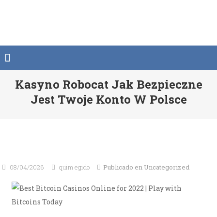
Saltar
al
contenido
Kasyno Robocat Jak Bezpieczne
Jest Twoje Konto W Polsce
08/04/2026
quim egido
Publicado en
Uncategorized