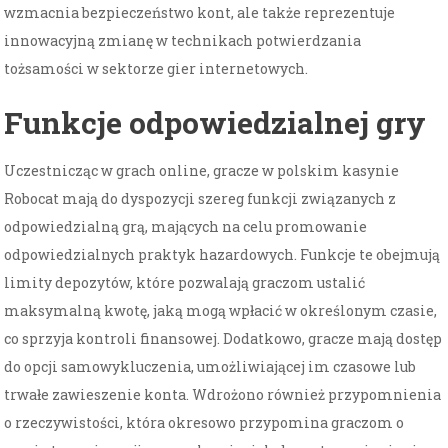
wzmacnia bezpieczeństwo kont, ale także reprezentuje
innowacyjną zmianę w technikach potwierdzania
tożsamości w sektorze gier internetowych.
Funkcje odpowiedzialnej gry
Uczestnicząc w grach online, gracze w polskim kasynie
Robocat mają do dyspozycji szereg funkcji związanych z
odpowiedzialną grą, mających na celu promowanie
odpowiedzialnych praktyk hazardowych. Funkcje te obejmują
limity depozytów, które pozwalają graczom ustalić
maksymalną kwotę, jaką mogą wpłacić w określonym czasie,
co sprzyja kontroli finansowej. Dodatkowo, gracze mają dostęp
do opcji samowykluczenia, umożliwiającej im czasowe lub
trwałe zawieszenie konta. Wdrożono również przypomnienia
o rzeczywistości, która okresowo przypomina graczom o