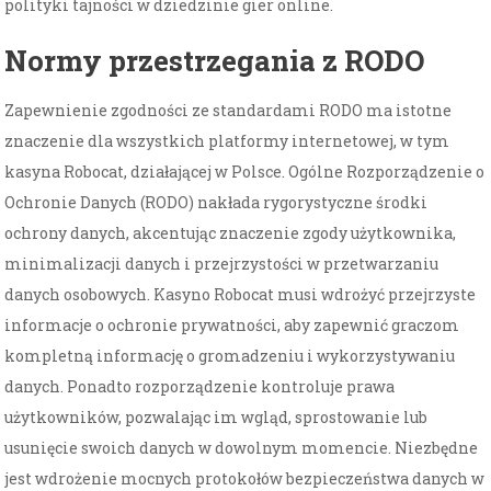
polityki tajności w dziedzinie gier online.
Normy przestrzegania z RODO
Zapewnienie zgodności ze standardami RODO ma istotne
znaczenie dla wszystkich platformy internetowej, w tym
kasyna Robocat, działającej w Polsce. Ogólne Rozporządzenie o
Ochronie Danych (RODO) nakłada rygorystyczne środki
ochrony danych, akcentując znaczenie zgody użytkownika,
minimalizacji danych i przejrzystości w przetwarzaniu
danych osobowych. Kasyno Robocat musi wdrożyć przejrzyste
informacje o ochronie prywatności, aby zapewnić graczom
kompletną informację o gromadzeniu i wykorzystywaniu
danych. Ponadto rozporządzenie kontroluje prawa
użytkowników, pozwalając im wgląd, sprostowanie lub
usunięcie swoich danych w dowolnym momencie. Niezbędne
jest wdrożenie mocnych protokołów bezpieczeństwa danych w