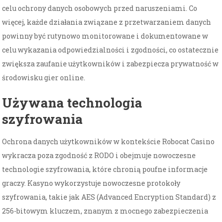
celu ochrony danych osobowych przed naruszeniami. Co
więcej, każde działania związane z przetwarzaniem danych
powinny być rutynowo monitorowane i dokumentowane w
celu wykazania odpowiedzialności i zgodności, co ostatecznie
zwiększa zaufanie użytkowników i zabezpiecza prywatność w
środowisku gier online.
Używana technologia
szyfrowania
Ochrona danych użytkowników w kontekście Robocat Casino
wykracza poza zgodność z RODO i obejmuje nowoczesne
technologie szyfrowania, które chronią poufne informacje
graczy. Kasyno wykorzystuje nowoczesne protokoły
szyfrowania, takie jak AES (Advanced Encryption Standard) z
256-bitowym kluczem, znanym z mocnego zabezpieczenia