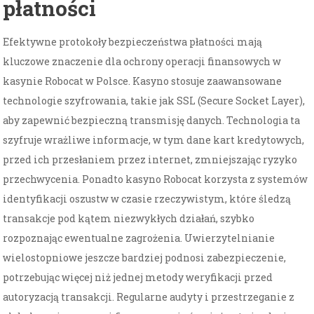
płatności
Efektywne protokoły bezpieczeństwa płatności mają
kluczowe znaczenie dla ochrony operacji finansowych w
kasynie Robocat w Polsce. Kasyno stosuje zaawansowane
technologie szyfrowania, takie jak SSL (Secure Socket Layer),
aby zapewnić bezpieczną transmisję danych. Technologia ta
szyfruje wrażliwe informacje, w tym dane kart kredytowych,
przed ich przesłaniem przez internet, zmniejszając ryzyko
przechwycenia. Ponadto kasyno Robocat korzysta z systemów
identyfikacji oszustw w czasie rzeczywistym, które śledzą
transakcje pod kątem niezwykłych działań, szybko
rozpoznając ewentualne zagrożenia. Uwierzytelnianie
wielostopniowe jeszcze bardziej podnosi zabezpieczenie,
potrzebując więcej niż jednej metody weryfikacji przed
autoryzacją transakcji. Regularne audyty i przestrzeganie z