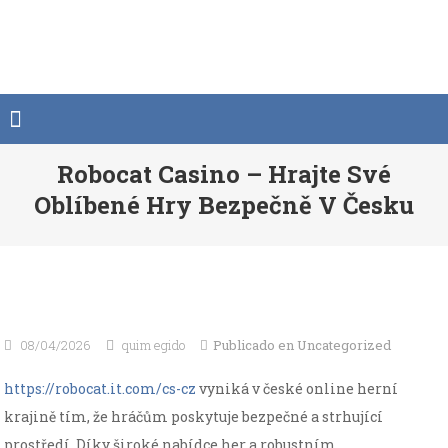
Saltar
al
contenido
Robocat Casino – Hrajte Své
Oblíbené Hry Bezpečně V Česku
08/04/2026
quim egido
Publicado en
Uncategorized
https://robocat.it.com/cs-cz
vyniká v české online herní
krajině tím, že hráčům poskytuje bezpečné a strhující
prostředí. Díky široké nabídce her a robustním