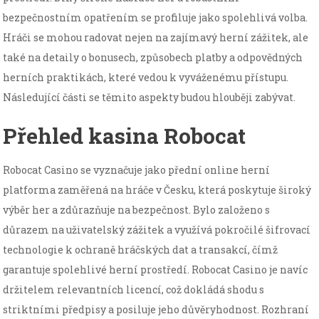
bezpečnostním opatřením se profiluje jako spolehlivá volba.
Hráči se mohou radovat nejen na zajímavý herní zážitek, ale
také na detaily o bonusech, způsobech platby a odpovědných
herních praktikách, které vedou k vyváženému přístupu.
Následující části se těmito aspekty budou hlouběji zabývat.
Přehled kasina Robocat
Robocat Casino se vyznačuje jako přední online herní
platforma zaměřená na hráče v Česku, která poskytuje široký
výběr her a zdůrazňuje na bezpečnost. Bylo založeno s
důrazem na uživatelský zážitek a využívá pokročilé šifrovací
technologie k ochraně hráčských dat a transakcí, čímž
garantuje spolehlivé herní prostředí. Robocat Casino je navíc
držitelem relevantních licencí, což dokládá shodu s
striktními předpisy a posiluje jeho důvěryhodnost. Rozhraní