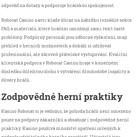
odpověď na dotazy a podporuje hráčskou spokojenost.
Robocat Casino navíc klade důraz na nabídku rozsáhlé sekce
FAQ a materiálů, které hráčům umožňují sami řešit časté
problémy. Podpůrný personál jsou odborně vyškolení, mají
přehled o herních možnostech a dokáží si udržovat
profesionální, ale zároveň přátelské vystupování. Kvalitní
klientská podpora v Robocat Casinu hraje v konečném
důsledku důležitou úlohu v vytváření dlouhodobé loajality a
důvěry hráčů.
Zodpovědné herní praktiky
Kasino Robocat si je vědomo, že pohoda hráčů není omezeno
pouze na podpory zákazníků a obsahuje i zodpovědné herní
praktiky. Kasino používá množství opatření určených k
podpoře udržitelného herního prostředí. Uživatelé jsou