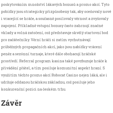
poskytováním množství lákavých bonusů a promo akcí. Tyto
pobídky jsou strategicky přizpůsobeny tak, aby oceňovaly nové
i vracející se hráče, a současně posilovaly věrnost a zvyšovaly
zapojení. Příkladně vstupní bonusy často zahrnují značné
vklady a volná zatočení, což představuje skvělý startovní bod
pro začátečníky. Věrní hráči si zatím vychutnávají
průběžných propagačních akcí, jako jsou nabídky vrácení
peněz a sezónní turnaje, které dále obohacují hráčské
prostředí. Referral program kasina také povzbuzuje hráče k
přivádění přátel, a tím posiluje komunitní aspekt hraní. S
využitím těchto promo akcí Robocat Casino nejen láká, ale i
udržuje oddanou hráčskou základnu, což posiluje jeho
konkurenční pozici na českém trhu.
Závěr