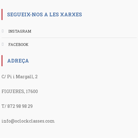
SEGUEIX-NOS A LES XARXES
INSTAGRAM
FACEBOOK
ADREÇA
C/ Pi i Margall, 2
FIGUERES, 17600
T/ 872 98 98 29
info@oclockclasses.com