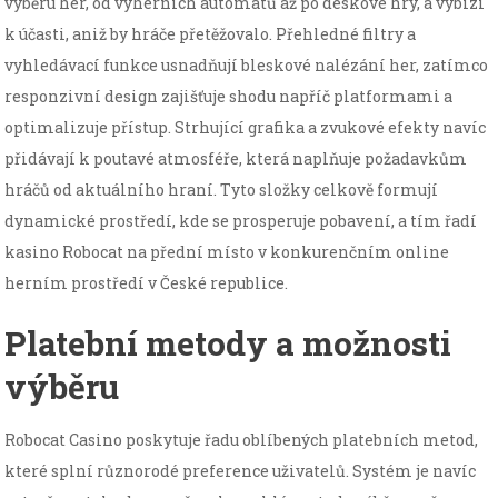
výběru her, od výherních automatů až po deskové hry, a vybízí
k účasti, aniž by hráče přetěžovalo. Přehledné filtry a
vyhledávací funkce usnadňují bleskové nalézání her, zatímco
responzivní design zajišťuje shodu napříč platformami a
optimalizuje přístup. Strhující grafika a zvukové efekty navíc
přidávají k poutavé atmosféře, která naplňuje požadavkům
hráčů od aktuálního hraní. Tyto složky celkově formují
dynamické prostředí, kde se prosperuje pobavení, a tím řadí
kasino Robocat na přední místo v konkurenčním online
herním prostředí v České republice.
Platební metody a možnosti
výběru
Robocat Casino poskytuje řadu oblíbených platebních metod,
které splní různorodé preference uživatelů. Systém je navíc