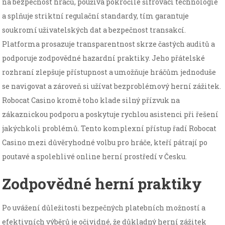
na bezpečnost hráčů, používá pokročilé šifrovací technologie
a splňuje striktní regulační standardy, tím garantuje
soukromí uživatelských dat a bezpečnost transakcí.
Platforma prosazuje transparentnost skrze častých auditů a
podporuje zodpovědné hazardní praktiky. Jeho přátelské
rozhraní zlepšuje přístupnost a umožňuje hráčům jednoduše
se navigovat a zároveň si užívat bezproblémový herní zážitek.
Robocat Casino kromě toho klade silný přízvuk na
zákaznickou podporu a poskytuje rychlou asistenci při řešení
jakýchkoli problémů. Tento komplexní přístup řadí Robocat
Casino mezi důvěryhodné volbu pro hráče, kteří pátrají po
poutavé a spolehlivé online herní prostředí v Česku.
Zodpovědné herní praktiky
Po uvážení důležitosti bezpečných platebních možností a
efektivních výběrů je očividné, že důkladný herní zážitek