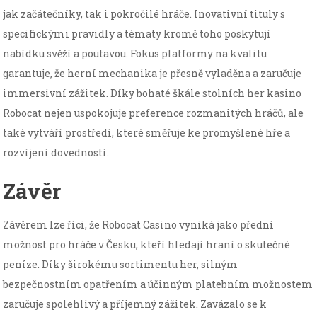
jak začátečníky, tak i pokročilé hráče. Inovativní tituly s
specifickými pravidly a tématy kromě toho poskytují
nabídku svěží a poutavou. Fokus platformy na kvalitu
garantuje, že herní mechanika je přesně vyladěna a zaručuje
immersivní zážitek. Díky bohaté škále stolních her kasino
Robocat nejen uspokojuje preference rozmanitých hráčů, ale
také vytváří prostředí, které směřuje ke promyšlené hře a
rozvíjení dovedností.
Závěr
Závěrem lze říci, že Robocat Casino vyniká jako přední
možnost pro hráče v Česku, kteří hledají hraní o skutečné
peníze. Díky širokému sortimentu her, silným
bezpečnostním opatřením a účinným platebním možnostem
zaručuje spolehlivý a příjemný zážitek. Zavázalo se k