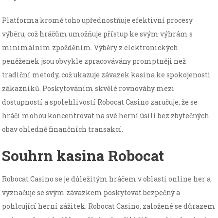
Platforma kromě toho upřednostňuje efektivní procesy
výběru, což hráčům umožňuje přístup ke svým výhrám s
minimálním zpožděním. Výběry z elektronických
peněženek jsou obvykle zpracovávány promptněji než
tradiční metody, což ukazuje závazek kasina ke spokojenosti
zákazníků. Poskytováním skvělé rovnováhy mezi
dostupností a spolehlivostí Robocat Casino zaručuje, že se
hráči mohou koncentrovat na své herní úsilí bez zbytečných
obav ohledně finančních transakcí.
Souhrn kasina Robocat
Robocat Casino se je důležitým hráčem v oblasti online her a
vyznačuje se svým závazkem poskytovat bezpečný a
pohlcující herní zážitek. Robocat Casino, založené se důrazem