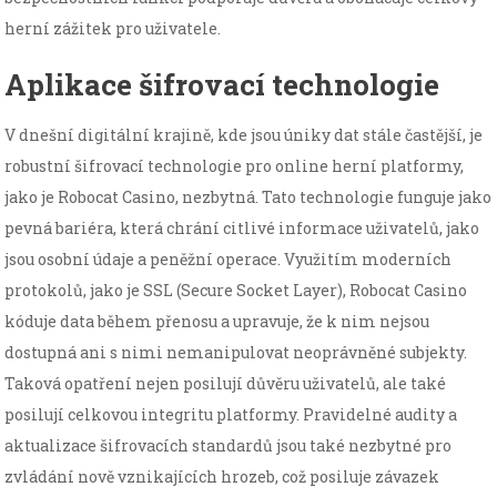
herní zážitek pro uživatele.
Aplikace šifrovací technologie
V dnešní digitální krajině, kde jsou úniky dat stále častější, je
robustní šifrovací technologie pro online herní platformy,
jako je Robocat Casino, nezbytná. Tato technologie funguje jako
pevná bariéra, která chrání citlivé informace uživatelů, jako
jsou osobní údaje a peněžní operace. Využitím moderních
protokolů, jako je SSL (Secure Socket Layer), Robocat Casino
kóduje data během přenosu a upravuje, že k nim nejsou
dostupná ani s nimi nemanipulovat neoprávněné subjekty.
Taková opatření nejen posilují důvěru uživatelů, ale také
posilují celkovou integritu platformy. Pravidelné audity a
aktualizace šifrovacích standardů jsou také nezbytné pro
zvládání nově vznikajících hrozeb, což posiluje závazek