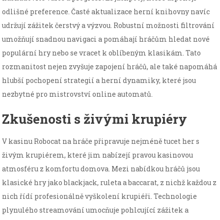
odlišné preference. Časté aktualizace herní knihovny navíc
udržují zážitek čerstvý a výzvou. Robustní možnosti filtrování
umožňují snadnou navigaci a pomáhají hráčům hledat nové
populární hry nebo se vracet k oblíbeným klasikám. Tato
rozmanitost nejen zvyšuje zapojení hráčů, ale také napomáhá
hlubší pochopení strategií a herní dynamiky, které jsou
nezbytné pro mistrovství online automatů.
Zkušenosti s živými krupiéry
V kasinu Robocat na hráče připravuje nejméně tucet her s
živým krupiérem, které jim nabízejí pravou kasinovou
atmosféru z komfortu domova. Mezi nabídkou hráčů jsou
klasické hry jako blackjack, ruleta a baccarat, z nichž každou z
nich řídí profesionálně vyškolení krupiéři. Technologie
plynulého streamování umocňuje pohlcující zážitek a