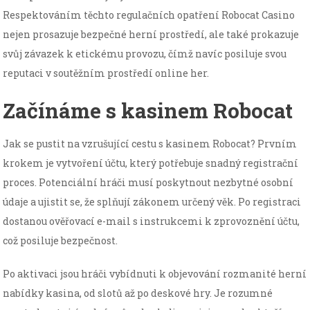
Respektováním těchto regulačních opatření Robocat Casino
nejen prosazuje bezpečné herní prostředí, ale také prokazuje
svůj závazek k etickému provozu, čímž navíc posiluje svou
reputaci v soutěžním prostředí online her.
Začínáme s kasinem Robocat
Jak se pustit na vzrušující cestu s kasinem Robocat? Prvním
krokem je vytvoření účtu, který potřebuje snadný registrační
proces. Potenciální hráči musí poskytnout nezbytné osobní
údaje a ujistit se, že splňují zákonem určený věk. Po registraci
dostanou ověřovací e-mail s instrukcemi k zprovoznění účtu,
což posiluje bezpečnost.
Po aktivaci jsou hráči vybídnuti k objevování rozmanité herní
nabídky kasina, od slotů až po deskové hry. Je rozumné