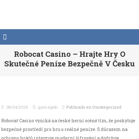
Saltar
al
contenido
Robocat Casino – Hrajte Hry O
Skutečné Peníze Bezpečně V Česku
08/04/2026
quim egido
Publicado en
Uncategorized
Robocat Casino vyniká na české herní scéně tím, že poskytuje
bezpečné prostředí pro hru o reálné peníze. S důrazem na
ochranu hráčů integruje moderní šifrování a dodržuje