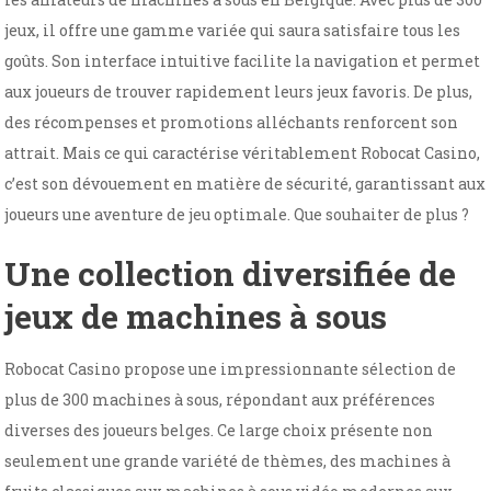
jeux, il offre une gamme variée qui saura satisfaire tous les
goûts. Son interface intuitive facilite la navigation et permet
aux joueurs de trouver rapidement leurs jeux favoris. De plus,
des récompenses et promotions alléchants renforcent son
attrait. Mais ce qui caractérise véritablement Robocat Casino,
c’est son dévouement en matière de sécurité, garantissant aux
joueurs une aventure de jeu optimale. Que souhaiter de plus ?
Une collection diversifiée de
jeux de machines à sous
Robocat Casino propose une impressionnante sélection de
plus de 300 machines à sous, répondant aux préférences
diverses des joueurs belges. Ce large choix présente non
seulement une grande variété de thèmes, des machines à