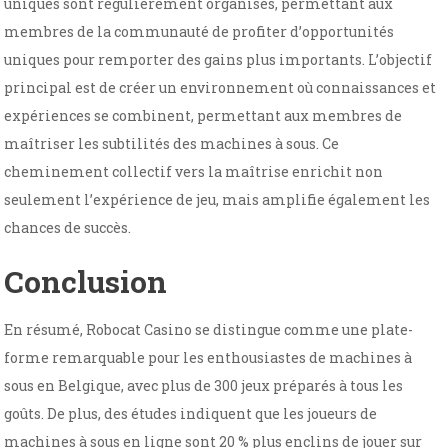
uniques sont régulièrement organisés, permettant aux
membres de la communauté de profiter d’opportunités
uniques pour remporter des gains plus importants. L’objectif
principal est de créer un environnement où connaissances et
expériences se combinent, permettant aux membres de
maîtriser les subtilités des machines à sous. Ce
cheminement collectif vers la maîtrise enrichit non
seulement l’expérience de jeu, mais amplifie également les
chances de succès.
Conclusion
En résumé, Robocat Casino se distingue comme une plate-
forme remarquable pour les enthousiastes de machines à
sous en Belgique, avec plus de 300 jeux préparés à tous les
goûts. De plus, des études indiquent que les joueurs de
machines à sous en ligne sont 20 % plus enclins de jouer sur