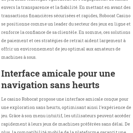
envers la transparence et la fiabilité. En mettant en avant des
transactions financières sécurisées et rapides, Robocat Casino
se positionne comme un leader du secteur des jeux en ligne et
renforce la confiance de sa clientèle. En somme, ces solutions
de paiement et ces stratégies de retrait aident largement à
offrir un environnement de jeu optimal aux amateurs de
machines à sous.
Interface amicale pour une
navigation sans heurts
Le casino Robocat propose une interface amicale conçue pour
une exploration sans heurts, optimisant ainsi l’expérience de
jeu. Grâce à son menu intuitif, les utilisateurs peuvent accéder
rapidement à leurs jeux de machines préférées sans délai. De
plus, la compatibilité mobile de la plateforme garantit une