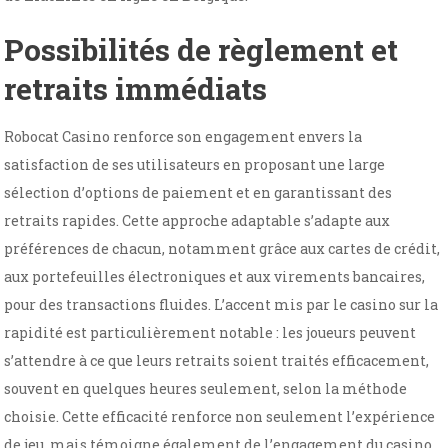
Possibilités de règlement et
retraits immédiats
Robocat Casino renforce son engagement envers la
satisfaction de ses utilisateurs en proposant une large
sélection d’options de paiement et en garantissant des
retraits rapides. Cette approche adaptable s’adapte aux
préférences de chacun, notamment grâce aux cartes de crédit,
aux portefeuilles électroniques et aux virements bancaires,
pour des transactions fluides. L’accent mis par le casino sur la
rapidité est particulièrement notable : les joueurs peuvent
s’attendre à ce que leurs retraits soient traités efficacement,
souvent en quelques heures seulement, selon la méthode
choisie. Cette efficacité renforce non seulement l’expérience
de jeu, mais témoigne également de l’engagement du casino