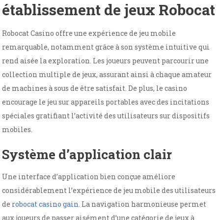
établissement de jeux Robocat
Robocat Casino offre une expérience de jeu mobile
remarquable, notamment grâce à son système intuitive qui
rend aisée la exploration. Les joueurs peuvent parcourir une
collection multiple de jeux, assurant ainsi à chaque amateur
de machines à sous de être satisfait. De plus, le casino
encourage le jeu sur appareils portables avec des incitations
spéciales gratifiant l’activité des utilisateurs sur dispositifs
mobiles.
Système d’application clair
Une interface d’application bien conçue améliore
considérablement l’expérience de jeu mobile des utilisateurs
de
robocat casino gain
. La navigation harmonieuse permet
aux joueurs de passer aisément d’une catégorie de jeux à