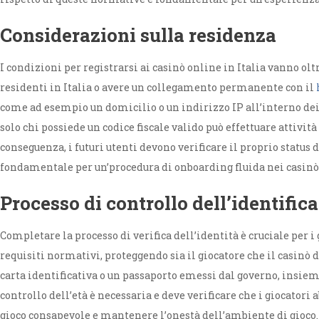
Considerazioni sulla residenza
I condizioni per registrarsi ai casinò online in Italia vanno olt
residenti in Italia o avere un collegamento permanente con il
come ad esempio un domicilio o un indirizzo IP all’interno dei 
solo chi possiede un codice fiscale valido può effettuare attività
conseguenza, i futuri utenti devono verificare il proprio status 
fondamentale per un’procedura di onboarding fluida nei casinò 
Processo di controllo dell’identific
Completare la processo di verifica dell’identità è cruciale per i
requisiti normativi, proteggendo sia il giocatore che il casinò 
carta identificativa o un passaporto emessi dal governo, insie
controllo dell’età è necessaria e deve verificare che i giocator
gioco consapevole e mantenere l’onestà dell’ambiente di gioco. U