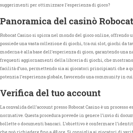
suggerimenti per ottimizzare l’esperienza di gioco?
Panoramica del casinò Roboca
Robocat Casino si spicca nel mondo del gioco online, offrendo u
possiede una vasta collezione di giochi, tra cui slot, giochi da 
moderna è alla base dell’esperienza di gioco, garantendo una nav
frequenti aggiornamenti della libreria di giochi, che mostrano
facilità d’uso, permettendo sia ai giocatori principianti che a 
potenzia l’esperienza globale, favorendo una community in cui i
Verifica del tuo account
La convalida dell’account presso Robocat Casino è un processo es
normative. Questa procedura prevede in genere l’invio di docum
bollette o documenti bancari. L’obiettivo è confermare l’identità
che può richiedere fino a 48 ore. Si consiglia ai giocatori di ver