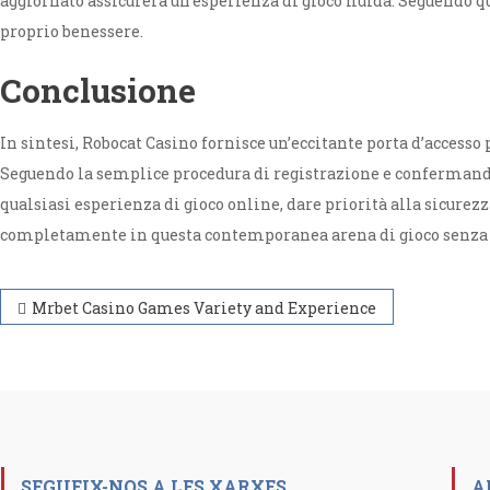
aggiornato assicurerà un’esperienza di gioco fluida. Seguendo q
proprio benessere.
Conclusione
In sintesi, Robocat Casino fornisce un’eccitante porta d’accesso p
Seguendo la semplice procedura di registrazione e confermando 
qualsiasi esperienza di gioco online, dare priorità alla sicure
completamente in questa contemporanea arena di gioco senza l
Navegación
Mrbet Casino Games Variety and Experience
de
entradas
SEGUEIX-NOS A LES XARXES
A