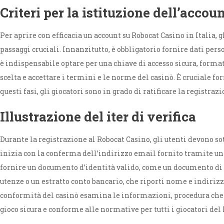
Criteri per la istituzione dell’accou
Per aprire con efficacia un account su Robocat Casino in Italia
passaggi cruciali. Innanzitutto, è obbligatorio fornire dati pers
è indispensabile optare per una chiave di accesso sicura, formata 
scelta e accettare i termini e le norme del casinò. È cruciale 
questi fasi, gli giocatori sono in grado di ratificare la registr
Illustrazione del iter di verifica
Durante la registrazione al Robocat Casino, gli utenti devono sot
inizia con la conferma dell’indirizzo email fornito tramite un l
fornire un documento d’identità valido, come un documento di via
utenze o un estratto conto bancario, che riporti nome e indirizz
conformità del casinò esamina le informazioni, procedura che p
gioco sicura e conforme alle normative per tutti i giocatori del