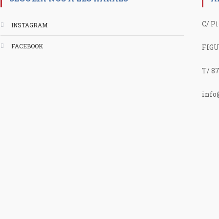
C/ Pi
INSTAGRAM
FACEBOOK
FIGU
T/ 87
info