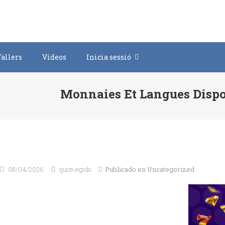
Saltar
al
contenido
Tallers
Vídeos
Inicia sessió
Monnaies Et Langues Dispo
08/04/2026
quim egido
Publicado en
Uncategorized