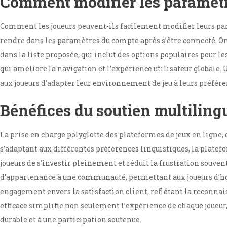
Comment modifier les paramètr
Comment les joueurs peuvent-ils facilement modifier leurs param
rendre dans les paramètres du compte après s’être connecté. On
dans la liste proposée, qui inclut des options populaires pour les
qui améliore la navigation et l’expérience utilisateur globale. U
aux joueurs d’adapter leur environnement de jeu à leurs préfére
Bénéfices du soutien multiling
La prise en charge polyglotte des plateformes de jeux en ligne,
s’adaptant aux différentes préférences linguistiques, la platef
joueurs de s’investir pleinement et réduit la frustration souven
d’appartenance à une communauté, permettant aux joueurs d’hor
engagement envers la satisfaction client, reflétant la reconnai
efficace simplifie non seulement l’expérience de chaque joueur
durable et à une participation soutenue.