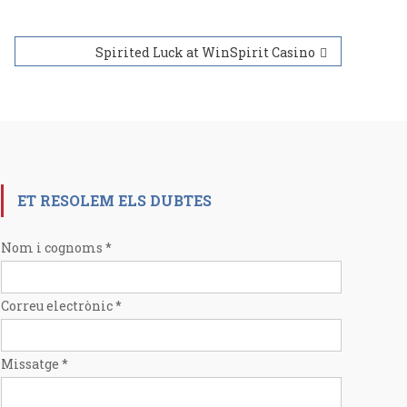
Spirited Luck at WinSpirit Casino
ET RESOLEM ELS DUBTES
Nom i cognoms
*
Correu electrònic
*
Missatge
*