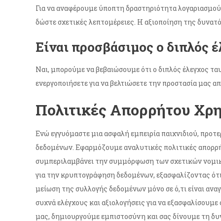
Για να αναφέρουμε ύποπτη δραστηριότητα λογαριασμού,
δώστε σχετικές λεπτομέρειες. Η αξιοποίηση της δυνατό
Είναι προσβάσιμος ο διπλός έ
Ναι, μπορούμε να βεβαιώσουμε ότι ο διπλός έλεγχος τα
ενεργοποιήσετε για να βελτιώσετε την προστασία μας α
Πολιτικές Απορρήτου Χρ
Ενώ εγγυόμαστε μια ασφαλή εμπειρία παιχνιδιού, προ
δεδομένων. Εφαρμόζουμε αναλυτικές πολιτικές απορρή
συμπεριλαμβάνει την συμμόρφωση των σχετικών νομικ
για την κρυπτογράφηση δεδομένων, εξασφαλίζοντας ότι
μείωση της συλλογής δεδομένων μόνο σε ό,τι είναι αναγ
συχνά ελέγχους και αξιολογήσεις για να εξασφαλίσουμε
μας, δημιουργούμε εμπιστοσύνη και σας δίνουμε τη δυ