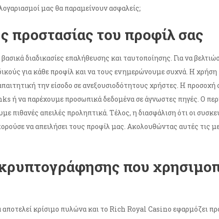
 λογαριασμοί μας θα παραμείνουν ασφαλείς;
ης προστασίας του προφίλ σας
 βασικά διαδικασίες επαλήθευσης και ταυτοποίησης. Για να βελτι
ωδικούς για κάθε προφίλ και να τους ενημερώνουμε συχνά. Η χρήσ
απαιτητική την είσοδο σε ανεξουσιοδότητους χρήστες. Η προσοχή 
links ή να παρέχουμε προσωπικά δεδομένα σε άγνωστες πηγές. Ο πε
με πιθανές απειλές προληπτικά. Τέλος, η διασφάλιση ότι οι συσκε
πορούσε να απειλήσει τους προφίλ μας. Ακολουθώντας αυτές τις μ
κρυπτογράφησης που χρησιμοπο
α αποτελεί κρίσιμο πυλώνα και το Rich Royal Casino εφαρμόζει π