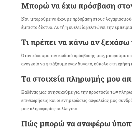
Μπορώ να έχω πρόσβαση στον
Ναι, μπορούμε να έχουμε πρόσβαση στους λογαριασμούς 
έμπιστο δίκτυο. Αυτή η ευελιξία βελτιώνει την εμπειρ
Τι πρέπει να κάνω αν ξεχάσω
Όταν χάσουμε τον κωδικό πρόσβασής μας, μπορούμε απλ
αναγκαίο να φτιάξουμε έναν δυνατό, εύκολο στη χρήση 
Τα στοιχεία πληρωμής μου απ
Καθένας μας ανησυχούμε για την προστασία των πληρω
επιθεωρήσεις και οι ενημερώσεις ασφαλείας μας συνδρ
μας πληροφορίες συλλογικά.
Πώς μπορώ να αναφέρω ύποπτ