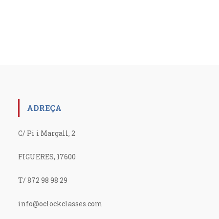
ADREÇA
C/ Pi i Margall, 2
FIGUERES, 17600
T/ 872 98 98 29
info@oclockclasses.com