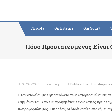
Saltar
al
contenido
L’Escola
On Estem?
Qui Som?
Πόσο Προστατευμένος Είναι Ο
08/04/2026
quim egido
Publicado en
Uncategoriz
Όταν αναλύουμε την ασφάλεια των λογαριασμών μας στο 
λαμβάνονται. Από τις προηγμένες τεχνολογίες κρυπτογ
πληροφοριών μας. Επιπλέον, οι διαδικασίες επαλήθευσ