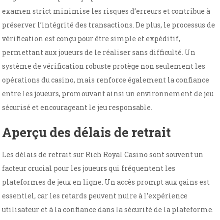
examen strict minimise les risques d’erreurs et contribue à
préserver l’intégrité des transactions. De plus, le processus de
vérification est conçu pour être simple et expéditif,
permettant aux joueurs de le réaliser sans difficulté. Un
système de vérification robuste protège non seulement les
opérations du casino, mais renforce également la confiance
entre les joueurs, promouvant ainsi un environnement de jeu
sécurisé et encourageant le jeu responsable.
Aperçu des délais de retrait
Les délais de retrait sur Rich Royal Casino sont souvent un
facteur crucial pour les joueurs qui fréquentent les
plateformes de jeux en ligne. Un accès prompt aux gains est
essentiel, car les retards peuvent nuire à l’expérience
utilisateur et à la confiance dans la sécurité de la plateforme.