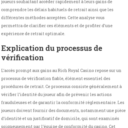
joueurs souhaitant accéder rapidement à leurs gains de
comprendre les délais habituels de retrait ainsi que les
différentes méthodes acceptées. Cette analyse vous
permettra de clarifier ces éléments et de profiter d’une
expérience de retrait optimale.
Explication du processus de
vérification
L’accès prompt aux gains au Rich Royal Casino repose sur un
processus de vérification fiable, élément essentiel des
procédures de retrait. Ce processus consiste généralement à
vérifier l’identité du joueur afin de prévenir les actions
frauduleuses et de garantir la conformité réglementaire. Les
joueurs doivent fournir des documents, notamment une pièce
d’identité et un justificatif de domicile, qui sont examinés
soigneusement par l’équipe de conformité du casino. Cet