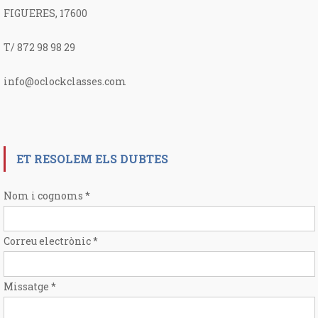
FIGUERES, 17600
T/ 872 98 98 29
info@oclockclasses.com
ET RESOLEM ELS DUBTES
Nom i cognoms
*
Correu electrònic
*
Missatge
*