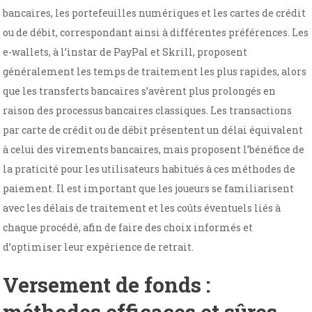
bancaires, les portefeuilles numériques et les cartes de crédit
ou de débit, correspondant ainsi à différentes préférences. Les
e-wallets, à l’instar de PayPal et Skrill, proposent
généralement les temps de traitement les plus rapides, alors
que les transferts bancaires s’avèrent plus prolongés en
raison des processus bancaires classiques. Les transactions
par carte de crédit ou de débit présentent un délai équivalent
à celui des virements bancaires, mais proposent l’bénéfice de
la praticité pour les utilisateurs habitués à ces méthodes de
paiement. Il est important que les joueurs se familiarisent
avec les délais de traitement et les coûts éventuels liés à
chaque procédé, afin de faire des choix informés et
d’optimiser leur expérience de retrait.
Versement de fonds :
méthodes efficaces et sûres