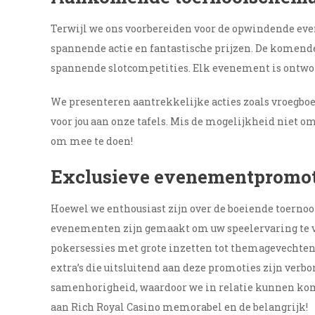
Terwijl we ons voorbereiden voor de opwindende ev
spannende actie en fantastische prijzen. De komen
spannende slotcompetities. Elk evenement is ontwor
We presenteren aantrekkelijke acties zoals vroegboekk
voor jou aan onze tafels. Mis de mogelijkheid niet o
om mee te doen!
Exclusieve evenementpromot
Hoewel we enthousiast zijn over de boeiende toerno
evenementen zijn gemaakt om uw speelervaring te ve
pokersessies met grote inzetten tot themagevechten v
extra’s die uitsluitend aan deze promoties zijn verb
samenhorigheid, waardoor we in relatie kunnen kome
aan Rich Royal Casino memorabel en de belangrijk!