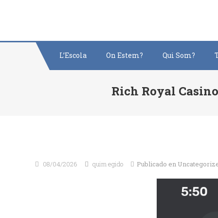
Saltar
al
contenido
L’Escola
On Estem?
Qui Som?
Rich Royal Casino
08/04/2026
quim egido
Publicado en
Uncategoriz