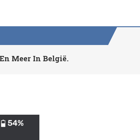
En Meer In België.