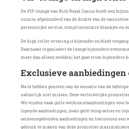
De VIP-lounge van Rich Royal Casino biedt een bijzo
ruimte, afgezonderd van de drukte van de casinovloer
persoonlijke service, complimentaire drankjes en cul
De high roller-ervaring is bijzonder en biedt toegan
Daarnaast organiseert de lounge bijzondere eveneme
meer dan alleen wedden; het gaat erom bijzondere h
Exclusieve aanbiedingen
Na te hebben genoten van de sensatie van de tafelsp
natuurlijk niet missen. Deze verleidelijke promotie
We vinden vaak gulle welkomstaanbiedingen voor begi
lopende aanbiedingen, zoals geld-terug-acties en loy
seizoensgebonden aanbiedingen en toernooien een w
gebruik te maken van deze promoties maximaliseren 