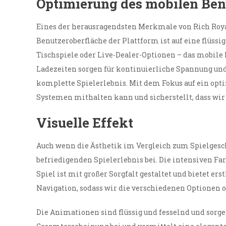
Optimierung des mobilen Ben
Eines der herausragendsten Merkmale von Rich Royal
Benutzeroberfläche der Plattform ist auf eine flüss
Tischspiele oder Live-Dealer-Optionen – das mobile
Ladezeiten sorgen für kontinuierliche Spannung und
komplette Spielerlebnis. Mit dem Fokus auf ein opti
Systemen mithalten kann und sicherstellt, dass wir
Visuelle Effekt
Auch wenn die Ästhetik im Vergleich zum Spielgesch
befriedigenden Spielerlebnis bei. Die intensiven F
Spiel ist mit großer Sorgfalt gestaltet und bietet er
Navigation, sodass wir die verschiedenen Optionen 
Die Animationen sind flüssig und fesselnd und sorgen