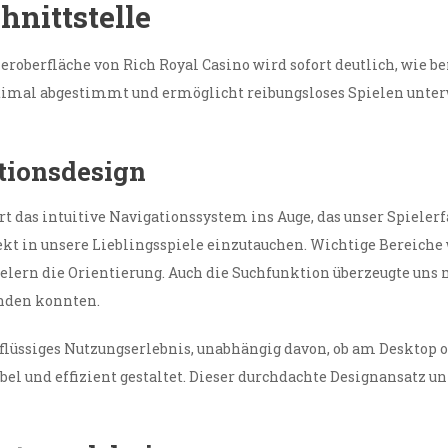
hnittstelle
roberfläche von Rich Royal Casino wird sofort deutlich, wie b
optimal abgestimmt und ermöglicht reibungsloses Spielen unte
tionsdesign
ort das intuitive Navigationssystem ins Auge, das unser Spieler
kt in unsere Lieblingsspiele einzutauchen. Wichtige Bereiche 
lern die Orientierung. Auch die Suchfunktion überzeugte uns m
inden konnten.
 flüssiges Nutzungserlebnis, unabhängig davon, ob am Desktop 
bel und effizient gestaltet. Dieser durchdachte Designansatz u