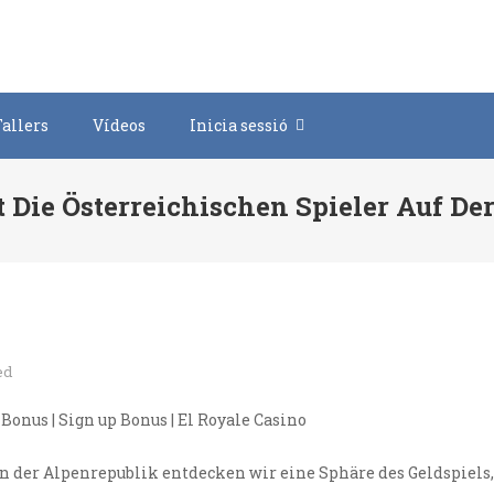
Tallers
Vídeos
Inicia sessió
 Die Österreichischen Spieler Auf Der
ed
in der Alpenrepublik entdecken wir eine Sphäre des Geldspiels,