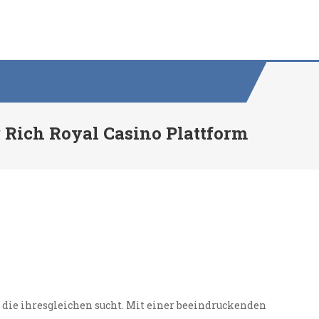
 Rich Royal Casino Plattform
 die ihresgleichen sucht. Mit einer beeindruckenden