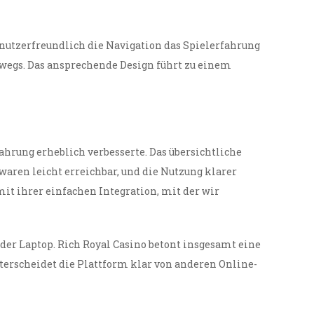
enutzerfreundlich die Navigation das Spielerfahrung
rwegs. Das ansprechende Design führt zu einem
fahrung erheblich verbesserte. Das übersichtliche
waren leicht erreichbar, und die Nutzung klarer
it ihrer einfachen Integration, mit der wir
oder Laptop. Rich Royal Casino betont insgesamt eine
nterscheidet die Plattform klar von anderen Online-