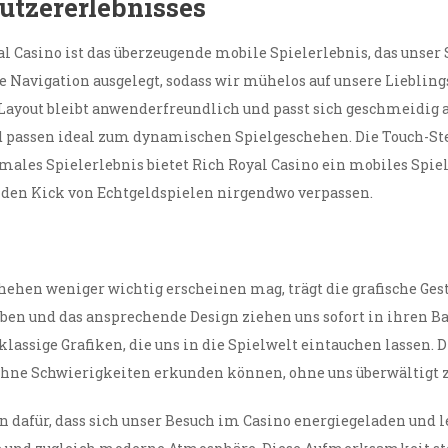
utzererlebnisses
 Casino ist das überzeugende mobile Spielerlebnis, das unser 
ige Navigation ausgelegt, sodass wir mühelos auf unsere Liebli
 Layout bleibt anwenderfreundlich und passt sich geschmeidig 
 passen ideal zum dynamischen Spielgeschehen. Die Touch-Steu
males Spielerlebnis bietet Rich Royal Casino ein mobiles Spie
 den Kick von Echtgeldspielen nirgendwo verpassen.
ehen weniger wichtig erscheinen mag, trägt die grafische Ges
arben und das ansprechende Design ziehen uns sofort in ihren 
stklassige Grafiken, die uns in die Spielwelt eintauchen lassen.
ohne Schwierigkeiten erkunden können, ohne uns überwältigt z
 dafür, dass sich unser Besuch im Casino energiegeladen und le