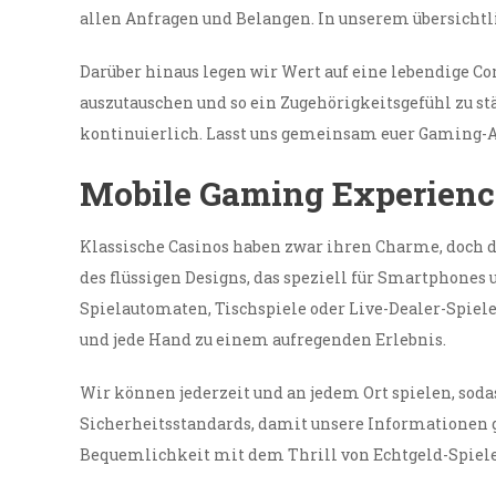
allen Anfragen und Belangen. In unserem übersichtl
Darüber hinaus legen wir Wert auf eine lebendige C
auszutauschen und so ein Zugehörigkeitsgefühl zu s
kontinuierlich. Lasst uns gemeinsam euer Gaming-Ab
Mobile Gaming Experienc
Klassische Casinos haben zwar ihren Charme, doch da
des flüssigen Designs, das speziell für Smartphones
Spielautomaten, Tischspiele oder Live-Dealer-Spiele 
und jede Hand zu einem aufregenden Erlebnis.
Wir können jederzeit und an jedem Ort spielen, so
Sicherheitsstandards, damit unsere Informationen ge
Bequemlichkeit mit dem Thrill von Echtgeld-Spiel