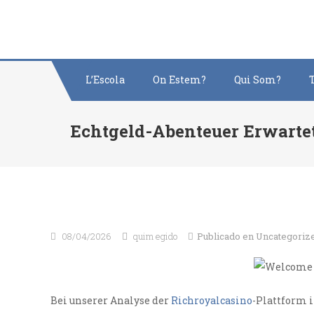
Saltar
al
contenido
L’Escola
On Estem?
Qui Som?
Echtgeld-Abenteuer Erwartet
08/04/2026
quim egido
Publicado en
Uncategoriz
Bei unserer Analyse der
Richroyalcasino
-Plattform 