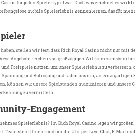
 Casino für jeden Spielertyp etwas. Doch was zeichnet es wirk
 reibungslose mobile Spielerlebnis kennenlernen, das für me
pieler
ben, stellen wir fest, dass Rich Royal Casino nicht nur mit 
 Diese Angebote reichen von großzügigen Willkommensboni bis 
und Freispiele nutzen, um unser Spielerlebnis zu verbessern, 
r Spannung und Aufregung und laden uns ein, an einzigartigen
hen, können wir unsere Spielstunden maximieren und unsere 
erkennung zu vermitteln.
munity-Engagement
enehmes Spielerlebnis? Im Rich Royal Casino legen wir großen
t-Team steht Ihnen rund um die Uhr per Live-Chat, E-Mail und 