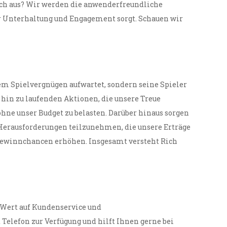
lich aus? Wir werden die anwenderfreundliche
hr Unterhaltung und Engagement sorgt. Schauen wir
dem Spielvergnügen aufwartet, sondern seine Spieler
hin zu laufenden Aktionen, die unsere Treue
ohne unser Budget zu belasten. Darüber hinaus sorgen
 Herausforderungen teilzunehmen, die unsere Erträge
Gewinnchancen erhöhen. Insgesamt versteht Rich
 Wert auf Kundenservice und
Telefon zur Verfügung und hilft Ihnen gerne bei