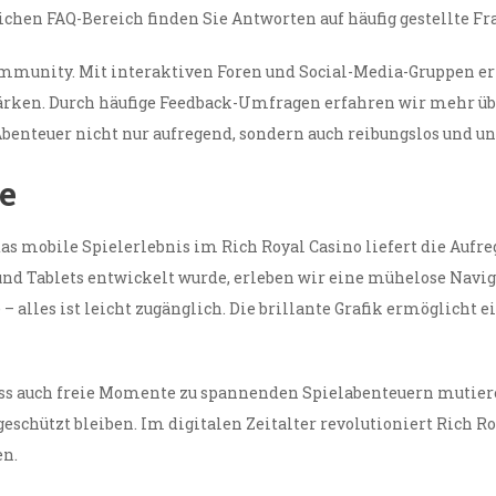
ichen FAQ-Bereich finden Sie Antworten auf häufig gestellte F
ommunity. Mit interaktiven Foren und Social-Media-Gruppen er
tärken. Durch häufige Feedback-Umfragen erfahren wir mehr üb
enteuer nicht nur aufregend, sondern auch reibungslos und un
e
s mobile Spielerlebnis im Rich Royal Casino liefert die Aufr
 und Tablets entwickelt wurde, erleben wir eine mühelose Navig
– alles ist leicht zugänglich. Die brillante Grafik ermöglicht 
dass auch freie Momente zu spannenden Spielabenteuern mutie
schützt bleiben. Im digitalen Zeitalter revolutioniert Rich R
en.