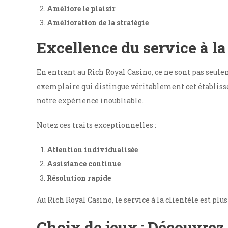
Améliore le plaisir
Amélioration de la stratégie
Excellence du service à la
En entrant au Rich Royal Casino, ce ne sont pas seulem
exemplaire qui distingue véritablement cet établiss
notre expérience inoubliable.
Notez ces traits exceptionnelles :
Attention individualisée
Assistance continue
Résolution rapide
Au Rich Royal Casino, le service à la clientèle est pl
Choix de jeux : Découvrez 