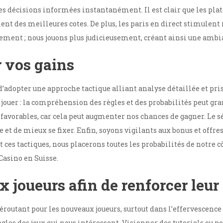
des décisions informées instantanément. Il est clair que les pl
 des meilleures cotes. De plus, les paris en direct stimulent 
lement ; nous jouons plus judicieusement, créant ainsi une ambia
 vos gains
 d’adopter une approche tactique alliant analyse détaillée et pri
 jouer : la compréhension des règles et des probabilités peut g
 favorables, car cela peut augmenter nos chances de gagner. Le 
t de mieux se fixer. Enfin, soyons vigilants aux bonus et offres 
es tactiques, nous placerons toutes les probabilités de notre cô
Casino en Suisse.
 joueurs afin de renforcer leur
déroutant pour les nouveaux joueurs, surtout dans l’effervescence
les des jeux qui nous intéressent. Visionner des tutoriels ou po