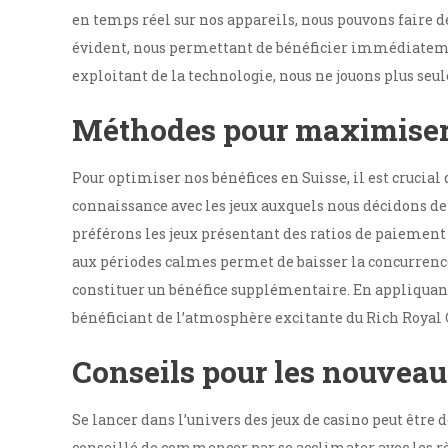
en temps réel sur nos appareils, nous pouvons faire 
évident, nous permettant de bénéficier immédiatement
exploitant de la technologie, nous ne jouons plus seu
Méthodes pour maximiser
Pour optimiser nos bénéfices en Suisse, il est crucial
connaissance avec les jeux auxquels nous décidons de
préférons les jeux présentant des ratios de paiement
aux périodes calmes permet de baisser la concurrence e
constituer un bénéfice supplémentaire. En appliquant c
bénéficiant de l’atmosphère excitante du Rich Royal 
Conseils pour les nouveaux
Se lancer dans l’univers des jeux de casino peut être 
conseillé de commencer par se acclimater avec les règ