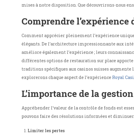
mises à notre disposition. Que découvrirons-nous en
Comprendre l’expérience 
Comment apprécier pleinement l’expérience unique de
élégants. De l’architecture impressionnante aux intér
améliore également l’expérience ; leurs connaissance
différentes options de restauration sur place apport
traditions spécifiques aux casinos suisses augmente
explorerons chaque aspect de l’expérience
Royal Cas
L’importance de la gestion
Appréhender l’valeur de la contrôle de fonds est ess
pouvons faire des résolutions informées et diminuer l
Limiter les pertes