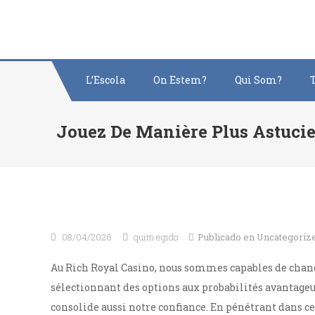
Saltar
al
contenido
L’Escola
On Estem?
Qui Som?
Jouez De Manière Plus Astucie
08/04/2026
quim egido
Publicado en
Uncategoriz
Au Rich Royal Casino, nous sommes capables de changer 
sélectionnant des options aux probabilités avantage
consolide aussi notre confiance. En pénétrant dans c