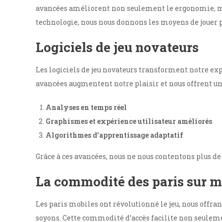
avancées améliorent non seulement le ergonomie, mai
technologie, nous nous donnons les moyens de jouer p
Logiciels de jeu novateurs
Les logiciels de jeu novateurs transforment notre exp
avancées augmentent notre plaisir et nous offrent une
Analyses en temps réel
Graphismes et expérience utilisateur améliorés
Algorithmes d’apprentissage adaptatif
Grâce à ces avancées, nous ne nous contentons plus de 
La commodité des paris sur m
Les paris mobiles ont révolutionné le jeu, nous offra
soyons. Cette commodité d’accès facilite non seuleme