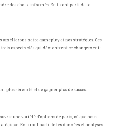
re des choix informés. En tirant parti de la
us améliorons notre gameplay et nos stratégies. Ces
i trois aspects clés qui démontrent ce changement :
ir plus sérénité et de gagner plus de succès.
uvrir une variété d’options de paris, où que nous
atégique. En tirant parti de les données et analyses