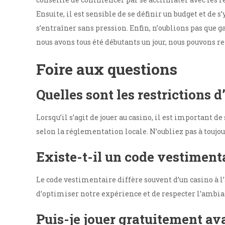
Ensuite, il est sensible de se définir un budget et de
s’entraîner sans pression. Enfin, n’oublions pas que ga
nous avons tous été débutants un jour, nous pouvons re
Foire aux questions
Quelles sont les restrictions 
Lorsqu’il s’agit de jouer au casino, il est important d
selon la réglementation locale. N’oubliez pas à toujour
Existe-t-il un code vestimenta
Le code vestimentaire diffère souvent d’un casino à l
d’optimiser notre expérience et de respecter l’ambianc
Puis-je jouer gratuitement ava