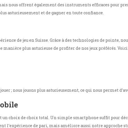
s nous offrent également des instruments efficaces pour prend
lus astucieusement et de gagner en toute confiance.
érience de jeu en Suisse. Grâce à des technologies de pointe, no
 manière plus astucieuse de profiter de nos jeux préférés. Voic
jouer ; nous jouons plus astucieusement, ce qui nous permet d’avo
obile
nt un choix de choix total. Un simple smartphone suffit pour déco
nt l’expérience de pari, mais améliore aussi notre approche str