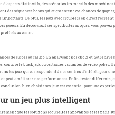
e d’aspects distinctifs, des scénarios immersifs des machines à
ent des séquences bonus qui augmentent vos chances de gagner, 
lus importants. De plus, les jeux avec croupiers en direct recrée
tres joueurs. En découvrant ces spécificités uniques, vous pouvez 
 préférés au casino.
ances de succès au casino. En analysant nos choix et notre nive
es, comme le blackjack ou certaines variantes de vidéo poker.
orons les jeux qui correspondent à nos centres d’intérêt, pour u
s et peut améliorer nos performances. Enfin, tester différents
n conclusion, bien choisir ses jeux est essentiel pour une expéri
r un jeu plus intelligent
airement que les solutions logicielles innovantes et les paris 