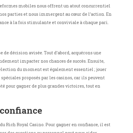
ateformes mobiles nous offrent un atout concurrentiel
nos parties et nous immergent au cœur de l’action. En
nce à la fois stimulante et conviviale à chaque pari.
se de décision avisée. Tout d’abord, acquérons une
randement impacter nos chances de succès. Ensuite,
sélection du moment est également essentiel ; jouer
spéciales proposés par les casinos, car ils peuvent
té pour gagner de plus grandes victoires, tout en
 confiance
 du Rich Royal Casino. Pour gagner en confiance, il est
ser des questions au personnel peut nous aider.