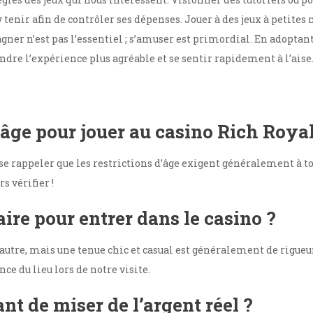
 s’y tenir afin de contrôler ses dépenses. Jouer à des jeux à peti
gner n’est pas l’essentiel ; s’amuser est primordial. En adoptant
ndre l’expérience plus agréable et se sentir rapidement à l’aise
d’âge pour jouer au casino Rich Royal
e se rappeler que les restrictions d’âge exigent généralement à to
s vérifier !
ire pour entrer dans le casino ?
’autre, mais une tenue chic et casual est généralement de rigue
e du lieu lors de notre visite.
nt de miser de l’argent réel ?