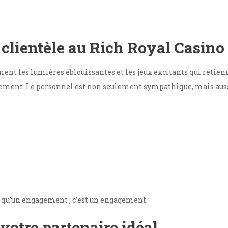
 clientèle au Rich Royal Casino
ent les lumières éblouissantes et les jeux excitants qui retienne
ement. Le personnel est non seulement sympathique, mais aussi 
us qu’un engagement ; c’est un engagement.
votre partenaire idéal