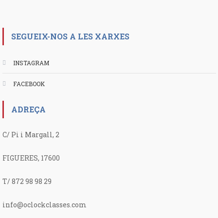
SEGUEIX-NOS A LES XARXES
INSTAGRAM
FACEBOOK
ADREÇA
C/ Pi i Margall, 2
FIGUERES, 17600
T/ 872 98 98 29
info@oclockclasses.com