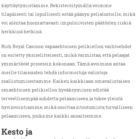
käyttäytymistämme. Rekisteröitymällä voimme
tilapäisesti tai lopullisesti estää pääsyn pelialustoille, mikä
voi alentaa huomattavasti impulsiivisten päätösten riskiä
herkkinä hetkinä.
Rich Royal Casinon vapaaehtoisen pelikiellon vaihtoehdot
on esitetty yksiselitteisesti, mikä varmistaa, että pelaajat
ymmärtävät prosessin kokonaan. Tämä avoimuus antaa
meille tilaisuuden tehdä informoituja valintoja
osallistumisestamme. Kaiken kaikkiaan omavalintaisen
omaehtoisen pelikiellon hyväksyminen edistää
terveellisempää suhdetta pelaamiseen ja tukee yleistä
hyvinvointiamme, mikä osoittaa sitoutumista turvalliseen
pelaamiseen, jonka me kaikki ansaitsemme.
Kesto ja