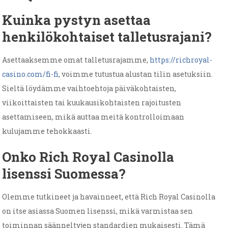
Kuinka pystyn asettaa
henkilökohtaiset talletusrajani?
Asettaaksemme omat talletusrajamme,
https://richroyal-
casino.com/fi-fi
, voimme tutustua alustan tilin asetuksiin.
Sieltä löydämme vaihtoehtoja päiväkohtaisten,
viikoittaisten tai kuukausikohtaisten rajoitusten
asettamiseen, mikä auttaa meitä kontrolloimaan
kulujamme tehokkaasti.
Onko Rich Royal Casinolla
lisenssi Suomessa?
Olemme tutkineet ja havainneet, että Rich Royal Casinolla
on itse asiassa Suomen lisenssi, mikä varmistaa sen
toiminnan säänneltyjen standardien mukaisesti. Tämä