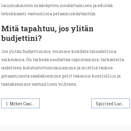
lainmukaisten määräysten noudattamisen ja edistää
tehokkaasti vastuullisia pelaamiskäytäntöjä.
Mitä tapahtuu, jos ylitän
budjettini?
Jos ylitän budjettimme, voimme kohdata taloudellisia
vaikeuksia. On tärkeää noudattaa rajoistamme, tarkastella
uudelleen kulutustottumuksiamme ja miettiä taukoa
pelaamisesta saadaksemme pelit takaisin kontrolliin ja
taataksemme vastuullisen viihteen.
Navegación
Mrbet Casino Games Variety and Experience
Spirited Luck at WinSpirit Casino
de
entradas