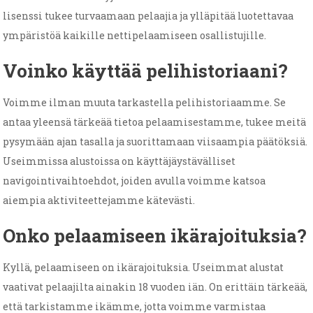
lisenssi tukee turvaamaan pelaajia ja ylläpitää luotettavaa
ympäristöä kaikille nettipelaamiseen osallistujille.
Voinko käyttää pelihistoriaani?
Voimme ilman muuta tarkastella pelihistoriaamme. Se
antaa yleensä tärkeää tietoa pelaamisestamme, tukee meitä
pysymään ajan tasalla ja suorittamaan viisaampia päätöksiä.
Useimmissa alustoissa on käyttäjäystävälliset
navigointivaihtoehdot, joiden avulla voimme katsoa
aiempia aktiviteettejamme kätevästi.
Onko pelaamiseen ikärajoituksia?
Kyllä, pelaamiseen on ikärajoituksia. Useimmat alustat
vaativat pelaajilta ainakin 18 vuoden iän. On erittäin tärkeää,
että tarkistamme ikämme, jotta voimme varmistaa