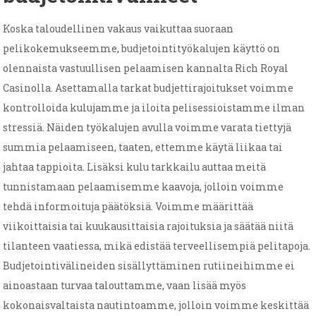
Koska taloudellinen vakaus vaikuttaa suoraan
pelikokemukseemme, budjetointityökalujen käyttö on
olennaista vastuullisen pelaamisen kannalta Rich Royal
Casinolla. Asettamalla tarkat budjettirajoitukset voimme
kontrolloida kulujamme ja iloita pelisessioistamme ilman
stressiä. Näiden työkalujen avulla voimme varata tiettyjä
summia pelaamiseen, taaten, ettemme käytä liikaa tai
jahtaa tappioita. Lisäksi kulu tarkkailu auttaa meitä
tunnistamaan pelaamisemme kaavoja, jolloin voimme
tehdä informoituja päätöksiä. Voimme määrittää
viikoittaisia tai kuukausittaisia rajoituksia ja säätää niitä
tilanteen vaatiessa, mikä edistää terveellisempiä pelitapoja.
Budjetointivälineiden sisällyttäminen rutiineihimme ei
ainoastaan turvaa talouttamme, vaan lisää myös
kokonaisvaltaista nautintoamme, jolloin voimme keskittää