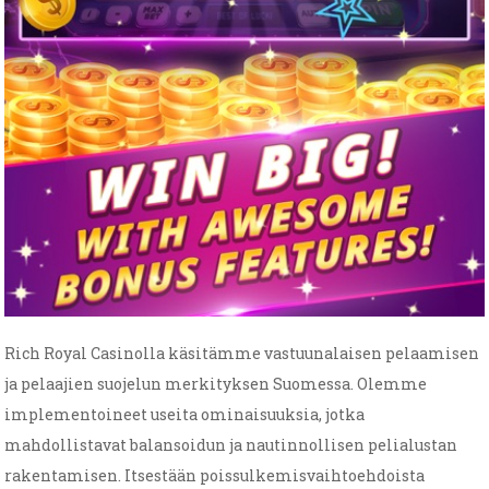
Rich Royal Casinolla käsitämme vastuunalaisen pelaamisen
ja pelaajien suojelun merkityksen Suomessa. Olemme
implementoineet useita ominaisuuksia, jotka
mahdollistavat balansoidun ja nautinnollisen pelialustan
rakentamisen. Itsestään poissulkemisvaihtoehdoista