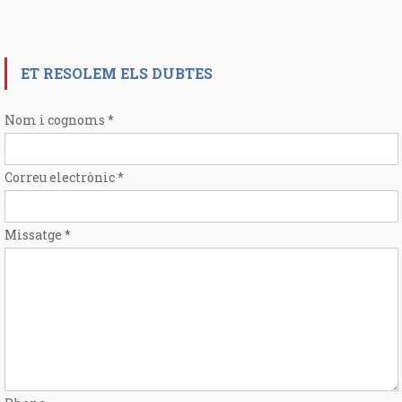
ET RESOLEM ELS DUBTES
Nom i cognoms
*
Correu electrònic
*
Missatge
*