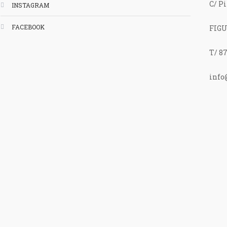
C/ Pi
INSTAGRAM
FACEBOOK
FIGU
T/ 87
info