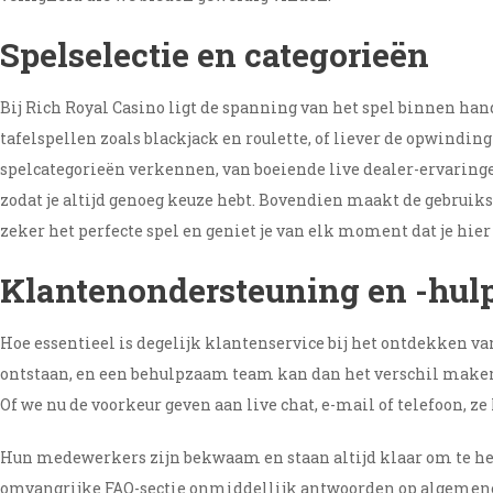
Spelselectie en categorieën
Bij Rich Royal Casino ligt de spanning van het spel binnen hand
tafelspellen zoals blackjack en roulette, of liever de opwindin
spelcategorieën verkennen, van boeiende live dealer-ervaringen
zodat je altijd genoeg keuze hebt. Bovendien maakt de gebruiks
zeker het perfecte spel en geniet je van elk moment dat je hier
Klantenondersteuning en -hul
Hoe essentieel is degelijk klantenservice bij het ontdekken v
ontstaan, en een behulpzaam team kan dan het verschil maken. 
Of we nu de voorkeur geven aan live chat, e-mail of telefoon, z
Hun medewerkers zijn bekwaam en staan altijd klaar om te he
omvangrijke FAQ-sectie onmiddellijk antwoorden op algemene v