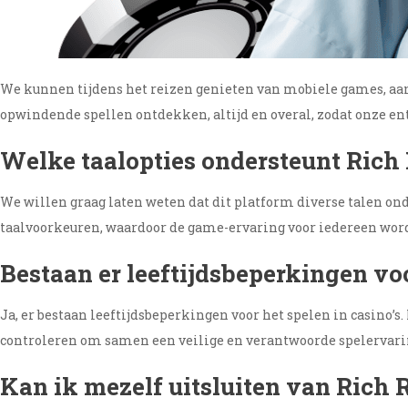
We kunnen tijdens het reizen genieten van mobiele games, aan
opwindende spellen ontdekken, altijd en overal, zodat onze e
Welke taalopties ondersteunt Rich
We willen graag laten weten dat dit platform diverse talen onde
taalvoorkeuren, waardoor de game-ervaring voor iedereen word
Bestaan er leeftijdsbeperkingen voo
Ja, er bestaan leeftijdsbeperkingen voor het spelen in casino’s.
controleren om samen een veilige en verantwoorde spelervarin
Kan ik mezelf uitsluiten van Rich 