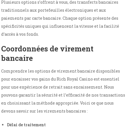
Plusieurs options s’offrent à vous, des transferts bancaires
traditionnels aux portefeuilles électroniques et aux
paiements par carte bancaire. Chaque option présente des
spécificités uniques qui influencent la vitesse et la facilité
d’accès à vos fonds.
Coordonnées de virement
bancaire
Comprendre les options de virement bancaire disponibles
pour encaisser vos gains du Rich Royal Casino est essentiel
pour une expérience de retrait sans encaissement. Nous
pouvons garantir la sécurité et l’efficacité de nos transactions
en choisissant la méthode appropriée. Voici ce que nous
devons savoir sur les virements bancaires :
Délai de traitement