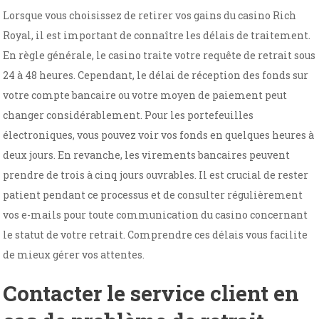
Lorsque vous choisissez de retirer vos gains du casino Rich
Royal, il est important de connaître les délais de traitement.
En règle générale, le casino traite votre requête de retrait sous
24 à 48 heures. Cependant, le délai de réception des fonds sur
votre compte bancaire ou votre moyen de paiement peut
changer considérablement. Pour les portefeuilles
électroniques, vous pouvez voir vos fonds en quelques heures à
deux jours. En revanche, les virements bancaires peuvent
prendre de trois à cinq jours ouvrables. Il est crucial de rester
patient pendant ce processus et de consulter régulièrement
vos e-mails pour toute communication du casino concernant
le statut de votre retrait. Comprendre ces délais vous facilite
de mieux gérer vos attentes.
Contacter le service client en