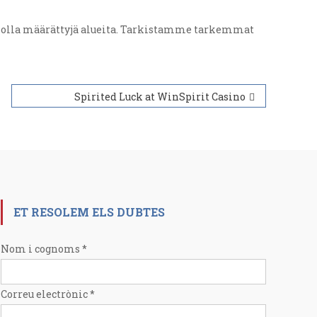
i olla määrättyjä alueita. Tarkistamme tarkemmat
Spirited Luck at WinSpirit Casino
ET RESOLEM ELS DUBTES
Nom i cognoms
*
Correu electrònic
*