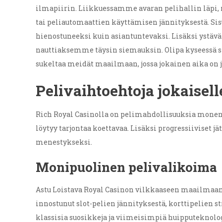
ilmapiirin. Liikkuessamme avaran pelihallin läpi, m
tai peliautomaattien käyttämisen jännityksestä. Sis
hienostuneeksi kuin asiantuntevaksi. Lisäksi ystä
nauttiaksemme täysin siemauksin. Olipa kyseessä sit
sukeltaa meidät maailmaan, jossa jokainen aika on
Pelivaihtoehtoja jokaisell
Rich Royal Casinolla on pelimahdollisuuksia monenl
löytyy tarjontaa koettavaa. Lisäksi progressiiviset
menestykseksi.
Monipuolinen pelivalikoima
Astu Loistava Royal Casinon vilkkaaseen maailmaan,
innostunut slot-pelien jännityksestä, korttipelien s
klassisia suosikkeja ja viimeisimpiä huipputeknologi