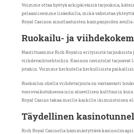
Voimme ottaa hyötyä arkipäiväisiä tarjouksia, käteis
pelaamisemme lisäeduilla, mikä vahvistaa yhteytt
Royal Casinon ainutlaatuisten kampanjoiden avulla 
Ruokailu- ja viihdekoke
Nautittuamme Rich Royalin erityisistä tarjouksista
viihdevaihtoehtoihin. Kasinon ravintolat tarjoavat 
jotakin. Voimme herkutella herkullisista paikallis
Ruokailun ohella viihdetarjonta on vastaavasti houkut
vuorovaikutuksessa niin alueellisen kulttuurin kuin
Royal Casino takaa meille kaikille ikimuistoisen 
Täydellinen kasinotunne
Rich Royal Casinolla hämmästyttävä kasinoilmapiir