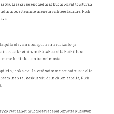
isäetua. Lisäksi jäsenohjelmat huomioivat toistuvan
uolehdimme, ettemme menetä viihteestämme. Rich
ävä.
rjolla oleviin monipuolisiin ruokailu- ja
iin suosikkeihin, mikä takaa, että kaikille on
nautimme kodikkaasta tunnelmasta.
piirin, jonka avulla, että voimme rauhoittua ja olla
euraaminen tai keskustelu drinkkien äärellä, Rich
e.
 sykkivät äänet muodostavat epäilemättä kutsuvan