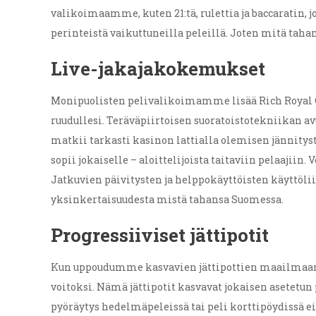
valikoimaamme, kuten 21:tä, rulettia ja baccaratin
perinteistä vaikuttuneilla peleillä. Joten mitä tah
Live-jakajakokemukset
Monipuolisten pelivalikoimamme lisää Rich Royal Ca
ruudullesi. Teräväpiirtoisen suoratoistotekniikan
matkii tarkasti kasinon lattialla olemisen jännitystä.
sopii jokaiselle – aloittelijoista taitaviin pelaaji
Jatkuvien päivitysten ja helppokäyttöisten käyttöl
yksinkertaisuudesta mistä tahansa Suomessa.
Progressiiviset jättipotit
Kun uppoudumme kasvavien jättipottien maailmaan 
voitoksi. Nämä jättipotit kasvavat jokaisen asetet
pyöräytys hedelmäpeleissä tai peli korttipöydissä ei