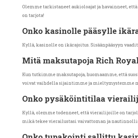
Olemme tarkistaneet aukioloajat ja havainneet, että 
on tarjota!
Onko kasinolle pääsylle ikär
Kyllä, kasinolle on ikärajoitus. Sisäänpääsyyn vaad
Mitä maksutapoja Rich Roya
Kun tutkimme maksutapoja, huomaamme, että suosittuja
voivat vaihdella sijaintimme ja mieltymystemme 
Onko pysäköintitilaa vierailij
Kyllä, olemme todenneet, että vierailijoille on tarjol
mikä tekee vierailustasi vaivattoman ja nautinnolli
Onko tupakointi sallittu kasi