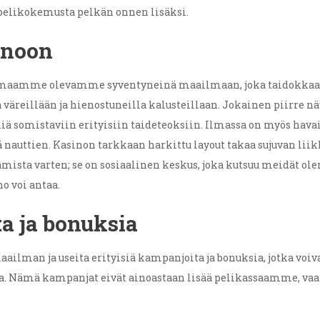
t pelikokemusta pelkän onnen lisäksi.
inoon
aamme olevamme syventyneinä maailmaan, joka taidokkaasti 
a väreillään ja hienostuneilla kalusteillaan. Jokainen piirre 
 somistaviin erityisiin taideteoksiin. Ilmassa on myös havait
tä nauttien. Kasinon tarkkaan harkittu layout takaa sujuvan liik
mista varten; se on sosiaalinen keskus, joka kutsuu meidät 
o voi antaa.
a ja bonuksia
aailman ja useita erityisiä kampanjoita ja bonuksia, jotka vo
itua. Nämä kampanjat eivät ainoastaan lisää pelikassaamme, v