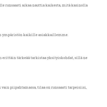
lle runsaasti aikaa nauttia kaikesta, mitä kasinolla
isen ympäristön kaikille asiakkaillemme.
 erittäin tärkeää tarkistaa yksityiskohdat, sillä ne
i vain piipahtamassa, tilaa on runsaasti tarpeisiisi,