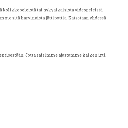
ä kolikkopeleistä tai nykyaikaisista videopeleistä.
amme sitä harvinaista jättipottia. Katsotaan yhdessä
entisestään. Jotta saisimme ajastamme kaiken irti,