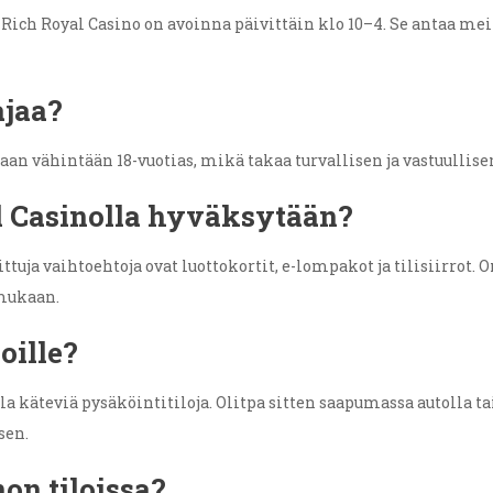
Rich Royal Casino on avoinna päivittäin klo 10–4. Se antaa mei
ajaa?
itaan vähintään 18-vuotias, mikä takaa turvallisen ja vastuull
l Casinolla hyväksytään?
 vaihtoehtoja ovat luottokortit, e-lompakot ja tilisiirrot. On
mukaan.
oille?
la käteviä pysäköintitiloja. Olitpa sitten saapumassa autolla ta
sen.
non tiloissa?