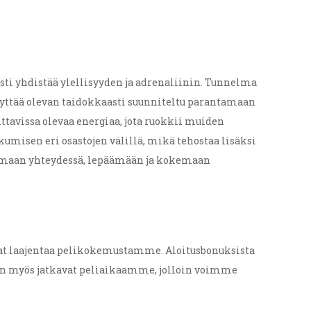
yhdistää ylellisyyden ja adrenaliinin. Tunnelma
näyttää olevan taidokkaasti suunniteltu parantamaan
tavissa olevaa energiaa, jota ruokkii muiden
kumisen eri osastojen välillä, mikä tehostaa lisäksi
olemaan yhteydessä, lepäämään ja kokemaan
ivat laajentaa pelikokemustamme. Aloitusbonuksista
aan myös jatkavat peliaikaamme, jolloin voimme