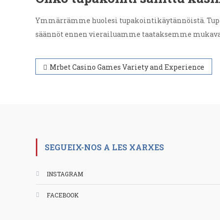
Ymmärrämme huolesi tupakointikäytännöistä. Tupako
säännöt ennen vierailuamme taataksemme mukava
Navegación
Mrbet Casino Games Variety and Experience
de
entradas
SEGUEIX-NOS A LES XARXES
INSTAGRAM
FACEBOOK