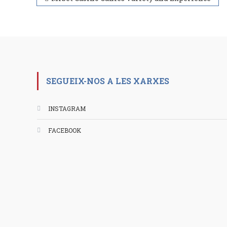
de
entradas
SEGUEIX-NOS A LES XARXES
INSTAGRAM
FACEBOOK