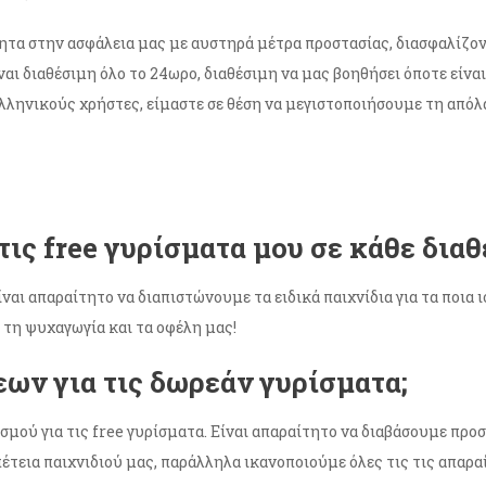
τητα στην ασφάλεια μας με αυστηρά μέτρα προστασίας, διασφαλίζο
ι διαθέσιμη όλο το 24ωρο, διαθέσιμη να μας βοηθήσει όποτε είναι
ληνικούς χρήστες, είμαστε σε θέση να μεγιστοποιήσουμε τη απόλα
ς free γυρίσματα μου σε κάθε διαθ
αι απαραίτητο να διαπιστώνουμε τα ειδικά παιχνίδια για τα ποια ι
 τη ψυχαγωγία και τα οφέλη μας!
ων για τις δωρεάν γυρίσματα;
μού για τις free γυρίσματα. Είναι απαραίτητο να διαβάσουμε προσ
τεια παιχνιδιού μας, παράλληλα ικανοποιούμε όλες τις τις απαραί