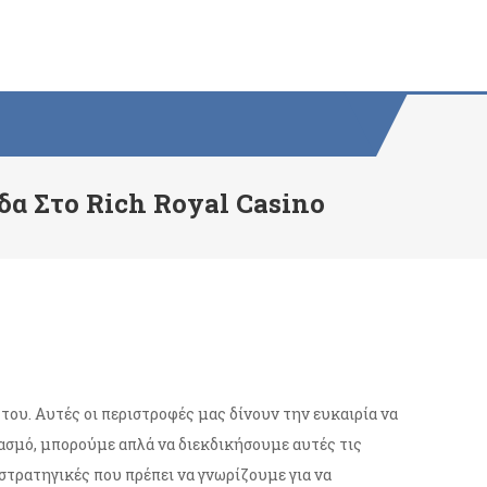
δα Στο Rich Royal Casino
του. Αυτές οι περιστροφές μας δίνουν την ευκαιρία να
ασμό, μπορούμε απλά να διεκδικήσουμε αυτές τις
στρατηγικές που πρέπει να γνωρίζουμε για να