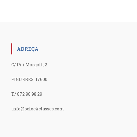
ADREÇA
C/ Pi i Margall, 2
FIGUERES, 17600
T/ 872 98 98 29
info@oclockclasses.com