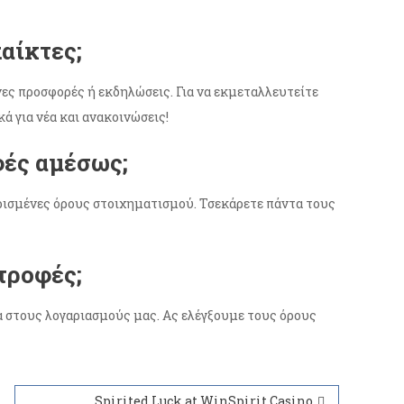
αίκτες;
ες προσφορές ή εκδηλώσεις. Για να εκμεταλλευτείτε
ά για νέα και ανακοινώσεις!
ές αμέσως;
ορισμένες όρους στοιχηματισμού. Τσεκάρετε πάντα τους
τροφές;
α στους λογαριασμούς μας. Ας ελέγξουμε τους όρους
Spirited Luck at WinSpirit Casino