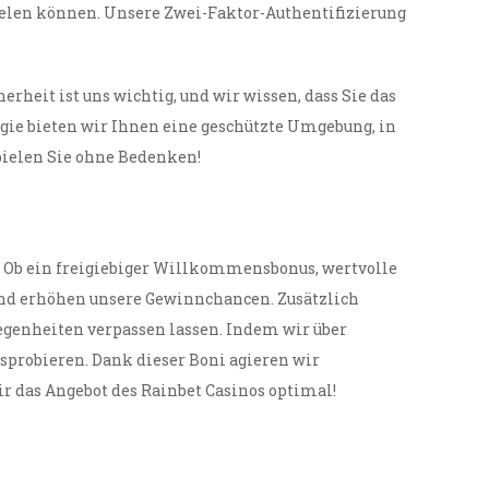
pielen können. Unsere Zwei-Faktor-Authentifizierung
rheit ist uns wichtig, und wir wissen, dass Sie das
gie bieten wir Ihnen eine geschützte Umgebung, in
spielen Sie ohne Bedenken!
. Ob ein freigiebiger Willkommensbonus, wertvolle
 und erhöhen unsere Gewinnchancen. Zusätzlich
genheiten verpassen lassen. Indem wir über
sprobieren. Dank dieser Boni agieren wir
ir das Angebot des Rainbet Casinos optimal!