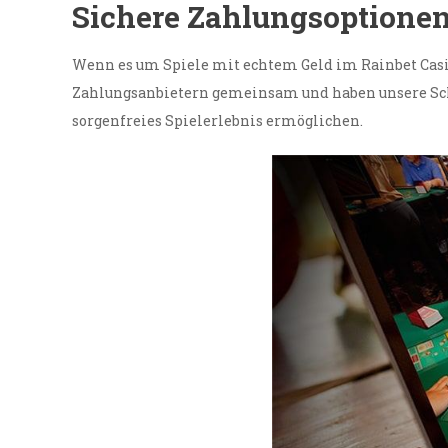
Sichere Zahlungsoptione
Wenn es um Spiele mit echtem Geld im Rainbet Casin
Zahlungsanbietern gemeinsam und haben unsere Schu
sorgenfreies Spielerlebnis ermöglichen.