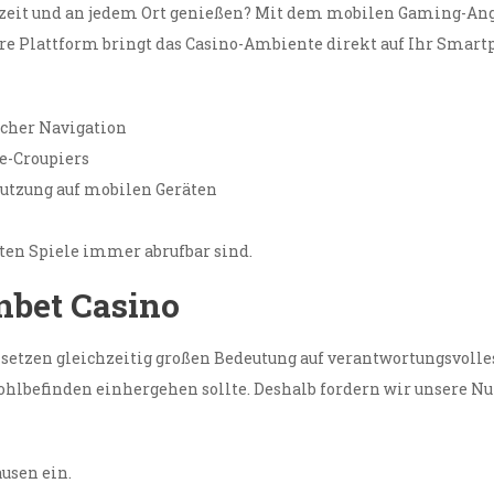
rzeit und an jedem Ort genießen? Mit dem mobilen Gaming-Ang
re Plattform bringt das Casino-Ambiente direkt auf Ihr Smartph
icher Navigation
ve-Croupiers
Nutzung auf mobilen Geräten
ten Spiele immer abrufbar sind.
nbet Casino
tzen gleichzeitig großen Bedeutung auf verantwortungsvolles 
hlbefinden einhergehen sollte. Deshalb fordern wir unsere Nut
usen ein.