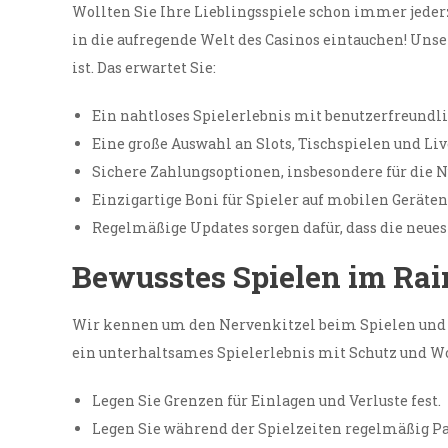
Wollten Sie Ihre Lieblingsspiele schon immer jede
in die aufregende Welt des Casinos eintauchen! Unse
ist. Das erwartet Sie:
Ein nahtloses Spielerlebnis mit benutzerfreundl
Eine große Auswahl an Slots, Tischspielen und Li
Sichere Zahlungsoptionen, insbesondere für die 
Einzigartige Boni für Spieler auf mobilen Geräten
Regelmäßige Updates sorgen dafür, dass die neues
Bewusstes Spielen im Rai
Wir kennen um den Nervenkitzel beim Spielen und se
ein unterhaltsames Spielerlebnis mit Schutz und Wo
Legen Sie Grenzen für Einlagen und Verluste fest.
Legen Sie während der Spielzeiten regelmäßig Pa