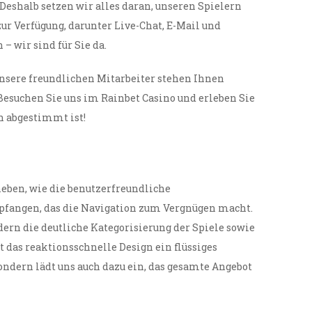
 Deshalb setzen wir alles daran, unseren Spielern
ur Verfügung, darunter Live-Chat, E-Mail und
 wir sind für Sie da.
 Unsere freundlichen Mitarbeiter stehen Ihnen
 Besuchen Sie uns im Rainbet Casino und erleben Sie
n abgestimmt ist!
heben, wie die benutzerfreundliche
pfangen, das die Navigation zum Vergnügen macht.
dern die deutliche Kategorisierung der Spiele sowie
t das reaktionsschnelle Design ein flüssiges
ondern lädt uns auch dazu ein, das gesamte Angebot