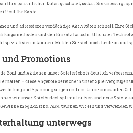
ben Ihre persönlichen Daten geschützt, sodass Sie unbesorgt s
iff auf Ihr Konto.
en und adressieren verdächtige Aktivitäten schnell. Ihre Siche
Zahlungsmethoden und den Einsatz fortschrittlichster Technolo
eld spezialisieren können. Melden Sie sich noch heute an und 
e und Promotions
de Boni und Aktionen unser Spielerlebnis deutlich verbessern
el erhalten – diese Angebote bereichern unser Spielvergnügen
bwechslung und Spannung sorgen und uns keine amüsanten Gele
nnen wir unser Spielbudget optimal nutzen und neue Spiele au
he Gewinne möglich sind. Also, tauchen wir ein und verwenden w
terhaltung unterwegs