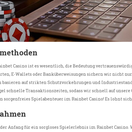
smethoden
inbet Casino ist es wesentlich, die Bedeutung vertrauenswürd
arten, E-Wallets oder Banküberweisungen sichern wir nicht nur
n basieren auf strikten Schutzvorkehrungen und Industriestand
l schnelle Transaktionszeiten, sodass wir schnell auf unsere 
 sorgenfreies Spielabenteuer im Rainbet Casino! Es lohnt sich
ßnahmen
der Anfang für ein sorgloses Spielerlebnis im Rainbet Casin