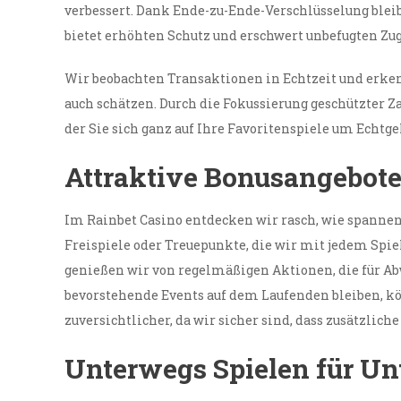
verbessert. Dank Ende-zu-Ende-Verschlüsselung blei
bietet erhöhten Schutz und erschwert unbefugten Zugr
Wir beobachten Transaktionen in Echtzeit und erkenn
auch schätzen. Durch die Fokussierung geschützter 
der Sie sich ganz auf Ihre Favoritenspiele um Echtg
Attraktive Bonusangebot
Im Rainbet Casino entdecken wir rasch, wie spannen
Freispiele oder Treuepunkte, die wir mit jedem Spi
genießen wir von regelmäßigen Aktionen, die für A
bevorstehende Events auf dem Laufenden bleiben, kö
zuversichtlicher, da wir sicher sind, dass zusätzlic
Unterwegs Spielen für Un