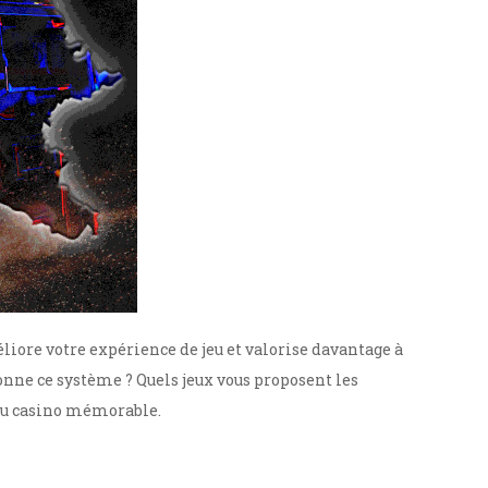
iore votre expérience de jeu et valorise davantage à
nne ce système ? Quels jeux vous proposent les
 au casino mémorable.