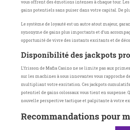
vous offrent des émotions intenses à chaque tour. Les
gains potentiels sans puiser dans votre capital. De p
Le système de loyauté est un autre atout majeur, gar
synonyme de gains plus importants et d’un accompagn
opportunité de vivre des instants excitants et de déco
Disponibilité des jackpots pr
L’frisson de Mafia Casino ne se limite pas aux primes
sur les machines à sous innovantes vous rapproche de
multipliant votre excitation. Ces jackpots cumulatifs
potentiel de gains colossaux vous tient en suspense.
nouvelle perspective tactique et palpitante à votre ex
Recommandations pour ma