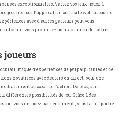
enses exceptionnelles. Variez vos jeux : jouer à
progression sur l’application ou le site web du casino
xpériences avec d’autres parieurs peut vous
nt informé, vous profiterez au maximum des offres
s joueurs
ocktail unique d’expériences de jeu palpitantes et de
tions novatrices avec dealers en direct, pour une
mmédiatement au cœur de l’action. De plus, son
r différentes possibilités de jeu. Grâce à des
sino, vous ne jouez pas seulement ; vous faites partie