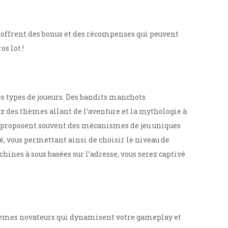
x offrent des bonus et des récompenses qui peuvent
s lot !
es types de joueurs. Des bandits manchots
rez des thèmes allant de l’aventure et la mythologie à
s proposent souvent des mécanismes de jeu uniques
, vous permettant ainsi de choisir le niveau de
hines à sous basées sur l’adresse, vous serez captivé
ystèmes novateurs qui dynamisent votre gameplay et