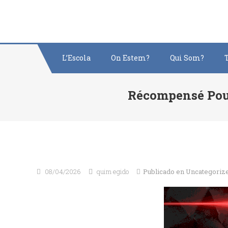
Saltar
al
contenido
L’Escola
On Estem?
Qui Som?
Récompensé Pour
08/04/2026
quim egido
Publicado en
Uncategoriz