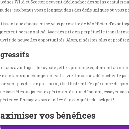
 icônes Wild et Scatter peuvent déclencher des spins gratuits p
lus, des jeux bonus vous plongent dans des défis uniques où vous
antissant que chaque mise vous permette de bénéficier d’avantag
ement personnalisé. Avec des prix en perpétuelle transformatio
uvrir de nouvelles opportunités. Alors, n’hésitez plus et profite
ogressifs
 et aux avantages de loyauté ; elle s’prolonge également au mond
 montants qui changeront votre vie. Imaginez décrocher le jack
 ne sont pas de simples prix ; ils illustrent l’expérience de ga
 Que vous êtes un joueur expérimenté ou un débutant, essayer vo
périence. Engagez-vous et allez à la conquête du jackpot !
ximiser vos bénéfices