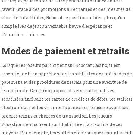
stratégies pour tenter de faire pencher la balance en leur
faveur. Grâce à des promotions alléchantes et des mesures de
sécurité infaillibles, Robocat se positionne bien plus qu’un
simple lieu de jeu : un véritable havre d’espérance et
d’émotions intenses.
Modes de paiement et retraits
Lorsque les joueurs participent sur Robocat Casino, il est
essentiel de bien appréhender les subtilités des méthodes de
paiement et des procédures de retrait pour une aventure de
jeu optimale. Ce casino propose diverses alternatives
sécurisées, incluant les cartes de crédit et de débit, les wallets
électroniques et les virements bancaires, chacune ayant ses
propres temps et charges de transaction. Les joueurs
s’questionnent souvent sur l’fiabilité et la stabilité de ces
moyens. Par exemple, les wallets électroniques garantissent