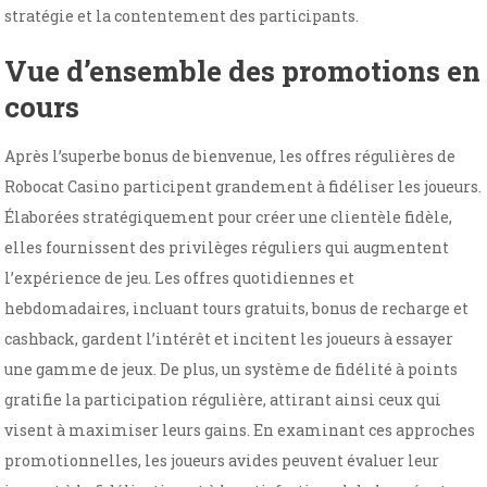
stratégie et la contentement des participants.
Vue d’ensemble des promotions en
cours
Après l’superbe bonus de bienvenue, les offres régulières de
Robocat Casino participent grandement à fidéliser les joueurs.
Élaborées stratégiquement pour créer une clientèle fidèle,
elles fournissent des privilèges réguliers qui augmentent
l’expérience de jeu. Les offres quotidiennes et
hebdomadaires, incluant tours gratuits, bonus de recharge et
cashback, gardent l’intérêt et incitent les joueurs à essayer
une gamme de jeux. De plus, un système de fidélité à points
gratifie la participation régulière, attirant ainsi ceux qui
visent à maximiser leurs gains. En examinant ces approches
promotionnelles, les joueurs avides peuvent évaluer leur