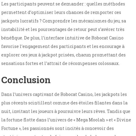
Les participants peuvent se demander : quelles méthodes
permettent d’optimiser leurs chances de remporter ces
jackpots lucratifs ? Comprendre les mécanismes du jeu, sa
instabilité et les pourcentages de retour peut s’avérer très
bénéfique. De plus, l’interface intuitive de Robocat Casino
favorise l’engagement des participants et les encourage à
explorer ces jeux à jackpot prisées, chacun promettant des
sensations fortes et l’attrait de récompenses colossaux.
Conclusion
Dans l’univers captivant de Robocat Casino, les jackpots les
plus récents scintillent comme des étoiles filantes dans la
nuit, invitant les joueurs à poursuivre leurs rêves. Tandis que
la fortune flotte dans l’univers de « Mega Moolah » et « Divine
Fortune », les passionnés sont incités à concevoir des