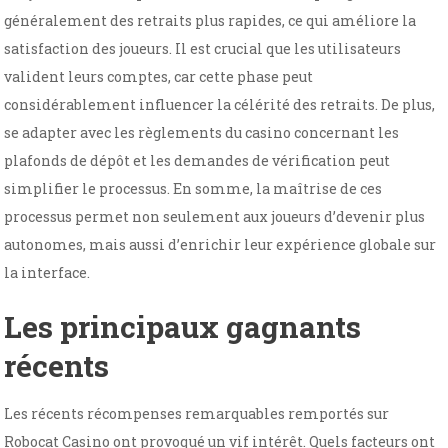
généralement des retraits plus rapides, ce qui améliore la
satisfaction des joueurs. Il est crucial que les utilisateurs
valident leurs comptes, car cette phase peut
considérablement influencer la célérité des retraits. De plus,
se adapter avec les règlements du casino concernant les
plafonds de dépôt et les demandes de vérification peut
simplifier le processus. En somme, la maîtrise de ces
processus permet non seulement aux joueurs d’devenir plus
autonomes, mais aussi d’enrichir leur expérience globale sur
la interface.
Les principaux gagnants
récents
Les récents récompenses remarquables remportés sur
Robocat Casino ont provoqué un vif intérêt. Quels facteurs ont