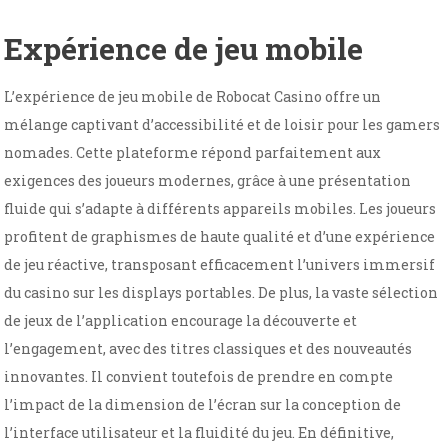
Expérience de jeu mobile
L’expérience de jeu mobile de Robocat Casino offre un
mélange captivant d’accessibilité et de loisir pour les gamers
nomades. Cette plateforme répond parfaitement aux
exigences des joueurs modernes, grâce à une présentation
fluide qui s’adapte à différents appareils mobiles. Les joueurs
profitent de graphismes de haute qualité et d’une expérience
de jeu réactive, transposant efficacement l’univers immersif
du casino sur les displays portables. De plus, la vaste sélection
de jeux de l’application encourage la découverte et
l’engagement, avec des titres classiques et des nouveautés
innovantes. Il convient toutefois de prendre en compte
l’impact de la dimension de l’écran sur la conception de
l’interface utilisateur et la fluidité du jeu. En définitive,