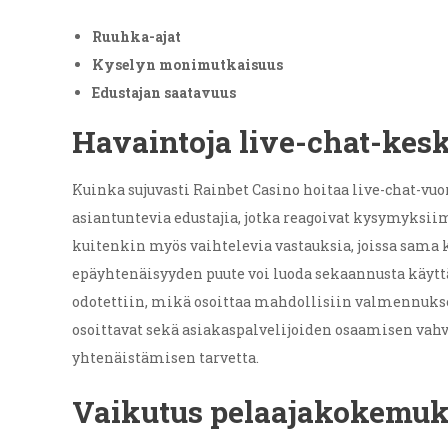
Ruuhka-ajat
Kyselyn monimutkaisuus
Edustajan saatavuus
Havaintoja live-chat-kesk
Kuinka sujuvasti Rainbet Casino hoitaa live-chat-v
asiantuntevia edustajia, jotka reagoivat kysymyksii
kuitenkin myös vaihtelevia vastauksia, joissa sama
epäyhtenäisyyden puute voi luoda sekaannusta käyttä
odotettiin, mikä osoittaa mahdollisiin valmennukse
osoittavat sekä asiakaspalvelijoiden osaamisen vahv
yhtenäistämisen tarvetta.
Vaikutus pelaajakokemu