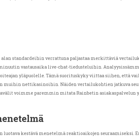
i alan standardeihin verrattuna paljastaa merkittäviä vertail
minuutin vastausaika live-chat-tiedusteluihin. Analyysissämm
eajan yläpuolelle. Tämä suorituskyky viittaa siihen, että vaik
isiin muihin nettikasinoihin. Näiden vertailukohtien jatkuva 
välit voimme paremmin mitata Rainbetin asiakaspalvelun ylei
menetelmä
 luotava kestävä menetelmä reaktioaikojen seuraamiseksi. E