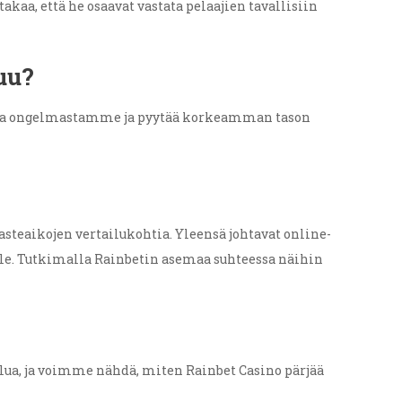
aa, että he osaavat vastata pelaajien tavallisiin
uu?
etoja ongelmastamme ja pyytää korkeamman tason
teaikojen vertailukohtia. Yleensä johtavat online-
ulle. Tutkimalla Rainbetin asemaa suhteessa näihin
lua, ja voimme nähdä, miten Rainbet Casino pärjää