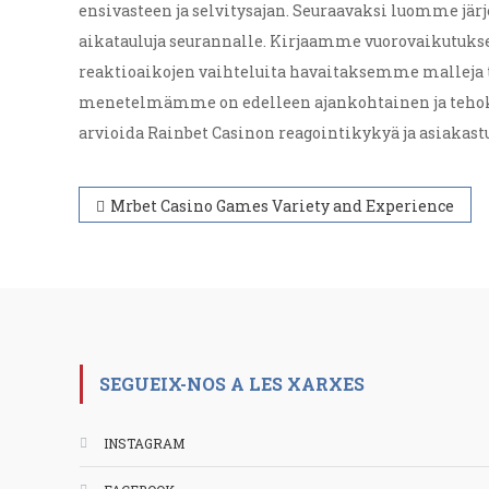
ensivasteen ja selvitysajan. Seuraavaksi luomme jä
aikatauluja seurannalle. Kirjaamme vuorovaikutuks
reaktioaikojen vaihteluita havaitaksemme malleja
menetelmämme on edelleen ajankohtainen ja tehoka
arvioida Rainbet Casinon reagointikykyä ja asiakast
Navegación
Mrbet Casino Games Variety and Experience
de
entradas
SEGUEIX-NOS A LES XARXES
INSTAGRAM