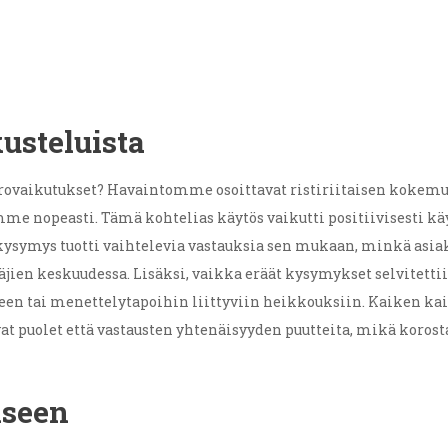
usteluista
uorovaikutukset? Havaintomme osoittavat ristiriitaisen kokem
mme nopeasti. Tämä kohtelias käytös vaikutti positiivisesti k
 kysymys tuotti vaihtelevia vastauksia sen mukaan, minkä as
jien keskuudessa. Lisäksi, vaikka eräät kysymykset selvitettii
en tai menettelytapoihin liittyviin heikkouksiin. Kaiken ka
at puolet että vastausten yhtenäisyyden puutteita, mikä koros
kseen