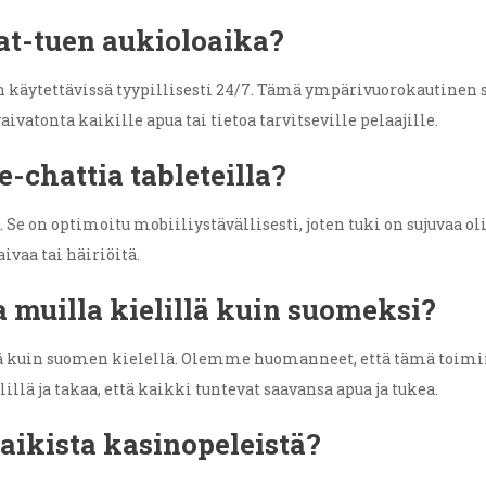
at-tuen aukioloaika?
n käytettävissä tyypillisesti 24/7. Tämä ympärivuorokautinen 
vatonta kaikille apua tai tietoa tarvitseville pelaajille.
-chattia tableteilla?
. Se on optimoitu mobiiliystävällisesti, joten tuki on sujuvaa 
ivaa tai häiriöitä.
a muilla kielillä kuin suomeksi?
llä kuin suomen kielellä. Olemme huomanneet, että tämä toimin
ja takaa, että kaikki tuntevat saavansa apua ja tukea.
kaikista kasinopeleistä?