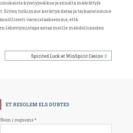
enmukaista kyselyjoukkoa ja ennalta määrättyjä
t. Sitten tutkimme kerättyä dataa ja tarkastelemme
ännöllisesti varmistaaksemme, että
nen lähestymistapa antaa meille mahdollisuuden
Spirited Luck at WinSpirit Casino
ET RESOLEM ELS DUBTES
Nom i cognoms
*