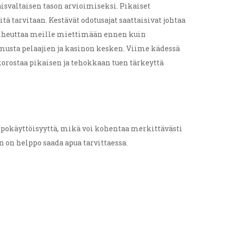
svaltaisen tason arvioimiseksi. Pikaiset
tä tarvitaan. Kestävät odotusajat saattaisivat johtaa
a aiheuttaa meille miettimään ennen kuin
musta pelaajien ja kasinon kesken. Viime kädessä
rostaa pikaisen ja tehokkaan tuen tärkeyttä
pokäyttöisyyttä, mikä voi kohentaa merkittävästi
 on helppo saada apua tarvittaessa.