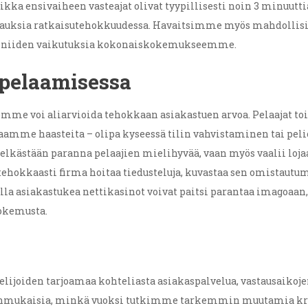
kka ensivaiheen vasteajat olivat tyypillisesti noin 3 minuutt
auksia ratkaisutehokkuudessa. Havaitsimme myös mahdollisia p
an niiden vaikutuksia kokonaiskokemukseemme.
ipelaamisessa
me voi aliarvioida tehokkaan asiakastuen arvoa. Pelaajat toiv
htaamme haasteita – olipa kyseessä tilin vahvistaminen tai pe
lkästään paranna pelaajien mielihyvää, vaan myös vaalii loja
 tehokkaasti firma hoitaa tiedusteluja, kuvastaa sen omistau
malla asiakastukea nettikasinot voivat paitsi parantaa imago
kokemusta.
joiden tarjoamaa kohteliasta asiakaspalvelua, vastausaikojen 
donmukaisia, minkä vuoksi tutkimme tarkemmin muutamia kriit