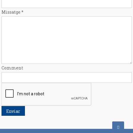
Missatge
*
Comment
Enviar