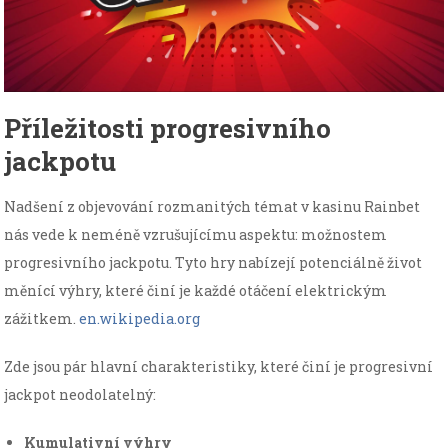
Příležitosti progresivního
jackpotu
Nadšení z objevování rozmanitých témat v kasinu Rainbet
nás vede k neméně vzrušujícímu aspektu: možnostem
progresivního jackpotu. Tyto hry nabízejí potenciálně život
měnící výhry, které činí je každé otáčení elektrickým
zážitkem.
en.wikipedia.org
Zde jsou pár hlavní charakteristiky, které činí je progresivní
jackpot neodolatelný:
Kumulativní výhry