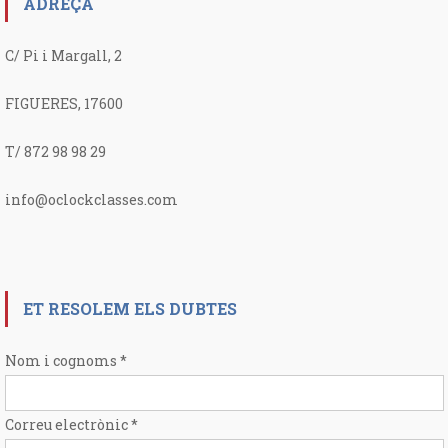
ADREÇA
C/ Pi i Margall, 2
FIGUERES, 17600
T/ 872 98 98 29
info@oclockclasses.com
ET RESOLEM ELS DUBTES
Nom i cognoms
*
Correu electrònic
*