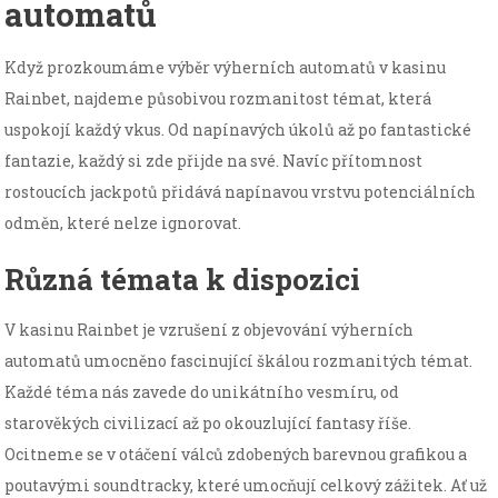
automatů
Když prozkoumáme výběr výherních automatů v kasinu
Rainbet, najdeme působivou rozmanitost témat, která
uspokojí každý vkus. Od napínavých úkolů až po fantastické
fantazie, každý si zde přijde na své. Navíc přítomnost
rostoucích jackpotů přidává napínavou vrstvu potenciálních
odměn, které nelze ignorovat.
Různá témata k dispozici
V kasinu Rainbet je vzrušení z objevování výherních
automatů umocněno fascinující škálou rozmanitých témat.
Každé téma nás zavede do unikátního vesmíru, od
starověkých civilizací až po okouzlující fantasy říše.
Ocitneme se v otáčení válců zdobených barevnou grafikou a
poutavými soundtracky, které umocňují celkový zážitek. Ať už