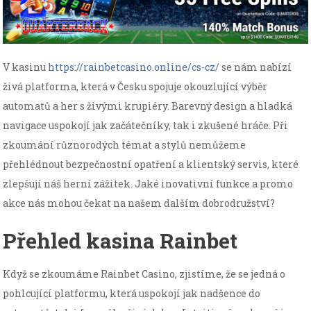
V kasinu
https://rainbetcasino.online/cs-cz/
se nám nabízí
živá platforma, která v Česku spojuje okouzlující výběr
automatů a her s živými krupiéry. Barevný design a hladká
navigace uspokojí jak začátečníky, tak i zkušené hráče. Při
zkoumání různorodých témat a stylů nemůžeme
přehlédnout bezpečnostní opatření a klientský servis, které
zlepšují náš herní zážitek. Jaké inovativní funkce a promo
akce nás mohou čekat na našem dalším dobrodružství?
Přehled kasina Rainbet
Když se zkoumáme Rainbet Casino, zjistíme, že se jedná o
pohlcující platformu, která uspokojí jak nadšence do