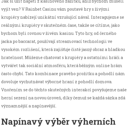
Jak si užít napětí z kasínového zážitku, aniž bychom museli
vyjít ven? V Rainbet Casinu vám poutavé hry s živými
krupiéry nabízejí unikátní vzrušující nával. Interagujeme se
reálnými krupiéry v skutečném čase, takže se cítíme, jako
bychom byli rovnou v živém kasinu. Tyto hry, od černého
jacka po baccarat, používají streamovací technologii ve
vysokém rozlišení, která zajišťuje čistě jasný obraz a hladkou
hratelnost. Můžeme chatovat s krupiéry a ostatními hráči a
vytvářet tak sociální atmosféru, která běžným online hrám
často chybí. Tato kombinace pravého prožitku a pohodlí nám
dovoluje vychutnávat výborné hraní z pohodlí domova.
Vnořením se do těchto skutečných interakcí povyšujeme naše
herní sezení na novou úroveň, díky čemuž se každá sázka zdá
významnější a napínavější.
Napínavý výběr výherních