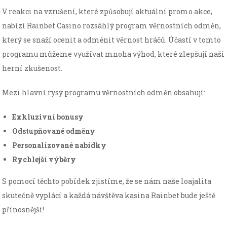
V reakci na vzrušení, které způsobují aktuální promo akce,
nabízí Rainbet Casino rozsáhlý program věrnostních odměn,
který se snaží ocenit a odměnit věrnost hráčů. Účastí v tomto
programu můžeme využívat mnoha výhod, které zlepšují naši
herní zkušenost.
Mezi hlavní rysy programu věrnostních odměn obsahují:
Exkluzivní bonusy
Odstupňované odměny
Personalizované nabídky
Rychlejší výběry
S pomocí těchto pobídek zjistíme, že se nám naše loajalita
skutečně vyplácí a každá návštěva kasina Rainbet bude ještě
přínosnější!