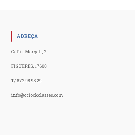
ADREÇA
C/ Pi i Margall, 2
FIGUERES, 17600
T/ 872 98 98 29
info@oclockclasses.com