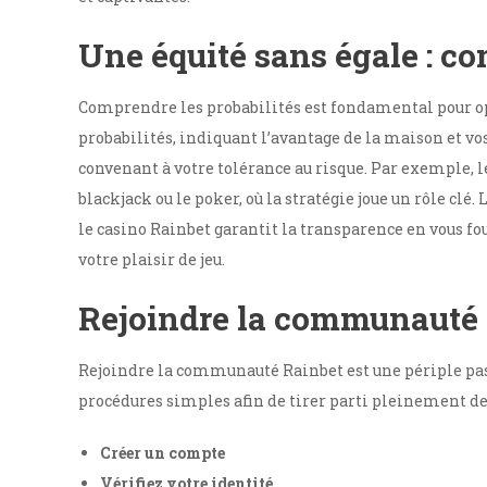
Une équité sans égale : co
Comprendre les probabilités est fondamental pour opt
probabilités, indiquant l’avantage de la maison et vos
convenant à votre tolérance au risque. Par exemple, 
blackjack ou le poker, où la stratégie joue un rôle cl
le casino Rainbet garantit la transparence en vous fo
votre plaisir de jeu.
Rejoindre la communauté 
Rejoindre la communauté Rainbet est une périple pass
procédures simples afin de tirer parti pleinement de 
Créer un compte
Vérifiez votre identité