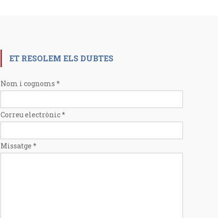
ET RESOLEM ELS DUBTES
Nom i cognoms
*
Correu electrònic
*
Missatge
*