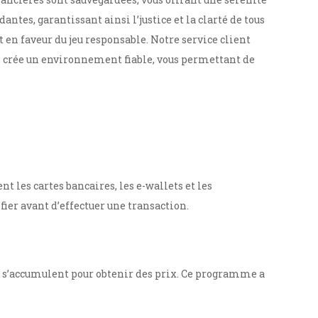
antes, garantissant ainsi l’justice et la clarté de tous
en faveur du jeu responsable. Notre service client
es crée un environnement fiable, vous permettant de
 les cartes bancaires, les e-wallets et les
fier avant d’effectuer une transaction.
ui s’accumulent pour obtenir des prix. Ce programme a