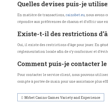
Quelles devises puis-je utilise
En matière de transactions,
rainsbet.eu
, nous avons 
répondre aux préférences de chacun et d’offrir une exp
Existe-t-il des restrictions d’
Oui, il existe des restrictions d’âge pour jouer. En géné
réglementation locale afin de s’y conformer et d’évit
Comment puis-je contacter le 
Pour contacter le service client, nous pouvons utilise
compte à portée de main pour une assistance plus effi
Navegación
Mrbet Casino Games Variety and Experience
de