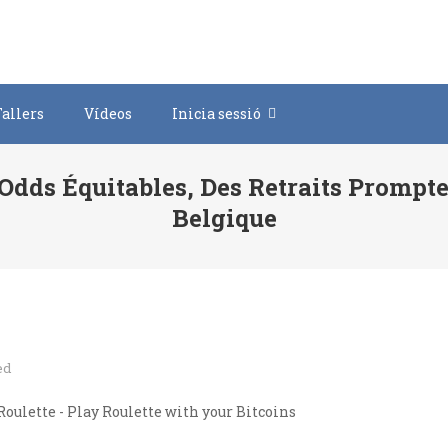
Tallers
Vídeos
Inicia sessió
Odds Équitables, Des Retraits Prompt
Belgique
ed