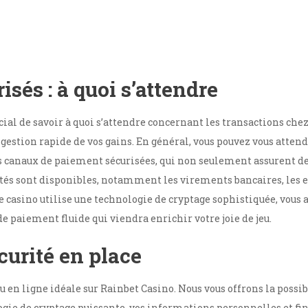
sés : à quoi s’attendre
rucial de savoir à quoi s’attendre concernant les transactions ch
estion rapide de vos gains. En général, vous pouvez vous attendr
des canaux de paiement sécurisées, qui non seulement assurent 
tés sont disponibles, notamment les virements bancaires, les e-
le casino utilise une technologie de cryptage sophistiquée, vous 
e paiement fluide qui viendra enrichir votre joie de jeu.
curité en place
 en ligne idéale sur Rainbet Casino. Nous vous offrons la possibi
ogie de cryptage puissante, vos informations personnelles et fi