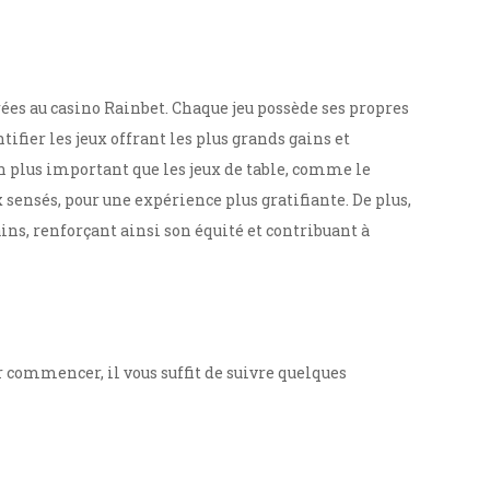
ées au casino Rainbet. Chaque jeu possède ses propres
ifier les jeux offrant les plus grands gains et
n plus important que les jeux de table, comme le
 sensés, pour une expérience plus gratifiante. De plus,
ns, renforçant ainsi son équité et contribuant à
 commencer, il vous suffit de suivre quelques