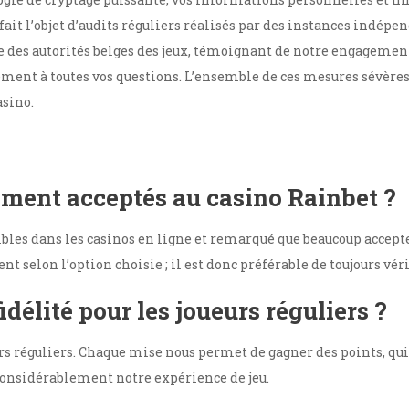
ait l’objet d’audits réguliers réalisés par des instances indépend
 des autorités belges des jeux, témoignant de notre engagement 
dement à toutes vos questions. L’ensemble de ces mesures sévèr
asino.
ement acceptés au casino Rainbet ?
es dans les casinos en ligne et remarqué que beaucoup acceptent
t selon l’option choisie ; il est donc préférable de toujours véri
délité pour les joueurs réguliers ?
eurs réguliers. Chaque mise nous permet de gagner des points, q
 considérablement notre expérience de jeu.