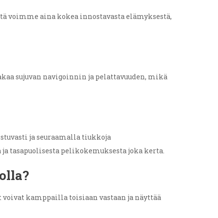
, että voimme aina kokea innostavasta elämyksestä,
takaa sujuvan navigoinnin ja pelattavuuden, mikä
tuvasti ja seuraamalla tiukkoja
 ja tasapuolisesta pelikokemuksesta joka kerta.
olla?
jat voivat kamppailla toisiaan vastaan ja näyttää