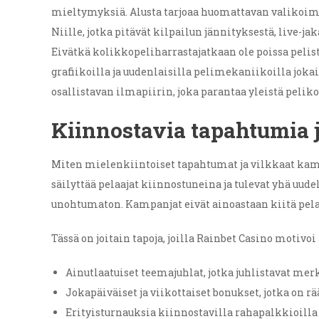
mieltymyksiä. Alusta tarjoaa huomattavan valikoim
Niille, jotka pitävät kilpailun jännityksestä, live-
Eivätkä kolikkopeliharrastajatkaan ole poissa pelis
grafiikoilla ja uudenlaisilla pelimekaniikoilla jok
osallistavan ilmapiirin, joka parantaa yleistä peli
Kiinnostavia tapahtumia j
Miten mielenkiintoiset tapahtumat ja vilkkaat kamp
säilyttää pelaajat kiinnostuneina ja tulevat yhä uud
unohtumaton. Kampanjat eivät ainoastaan kiitä pel
Tässä on joitain tapoja, joilla Rainbet Casino motivoi
Ainutlaatuiset teemajuhlat, jotka juhlistavat mer
Jokapäiväiset ja viikottaiset bonukset, jotka on rä
Erityisturnauksia kiinnostavilla rahapalkkioilla