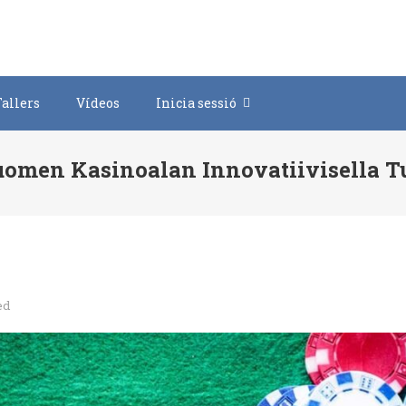
Tallers
Vídeos
Inicia sessió
uomen Kasinoalan Innovatiivisella Tu
ed