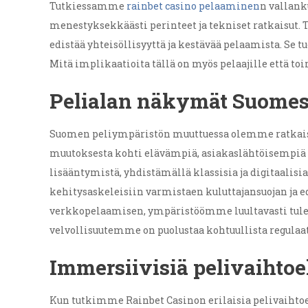
Tutkiessamme
rainbet casino pelaaminen
n vallank
menestyksekkäästi perinteet ja tekniset ratkaisut
edistää yhteisöllisyyttä ja kestävää pelaamista. Se 
Mitä implikaatioita tällä on myös pelaajille että toi
Pelialan näkymät Suomess
Suomen peliympäristön muuttuessa olemme ratkaisev
muutoksesta kohti elävämpiä, asiakaslähtöisempiä 
lisääntymistä, yhdistämällä klassisia ja digitaalisi
kehitysaskeleisiin varmistaen kuluttajansuojan ja
verkkopelaamisen, ympäristöömme luultavasti tulee t
velvollisuutemme on puolustaa kohtuullista regulaatio
Immersiivisiä pelivaihtoeh
Kun tutkimme Rainbet Casinon erilaisia pelivaihtoe