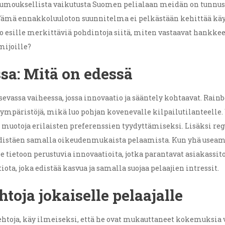
umouksellista vaikutusta Suomen pelialaan meidän on tunnustet
. Tämä ennakkoluuloton suunnitelma ei pelkästään kehittää k
tuo esille merkittäviä pohdintoja siitä, miten vastaavat hankk
mijoille?
a: Mitä on edessä
assa vaiheessa, jossa innovaatio ja sääntely kohtaavat. Rai
ympäristöjä, mikä luo pohjan kovenevalle kilpailutilanteell
a muotoja erilaisten preferenssien tyydyttämiseksi. Lisäksi re
 edistäen samalla oikeudenmukaista pelaamista. Kun yhä usea
ietoon perustuvia innovaatioita, jotka parantavat asiakassito
ta, joka edistää kasvua ja samalla suojaa pelaajien intressit.
toja jokaiselle pelaajalle
htoja, käy ilmeiseksi, että he ovat mukauttaneet kokemuksia