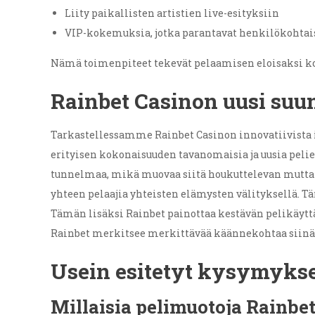
Liity paikallisten artistien live-esityksiin
VIP-kokemuksia, jotka parantavat henkilökohtais
Nämä toimenpiteet tekevät pelaamisen eloisaksi k
Rainbet Casinon uusi suu
Tarkastellessamme Rainbet Casinon innovatiivista id
erityisen kokonaisuuden tavanomaisia ja uusia peli
tunnelmaa, mikä muovaa siitä houkuttelevan mutta ty
yhteen pelaajia yhteisten elämysten välityksellä. Tä
Tämän lisäksi Rainbet painottaa kestävän pelikäyttä
Rainbet merkitsee merkittävää käännekohtaa siinä
Usein esitetyt kysymykse
Millaisia pelimuotoja Rainbet