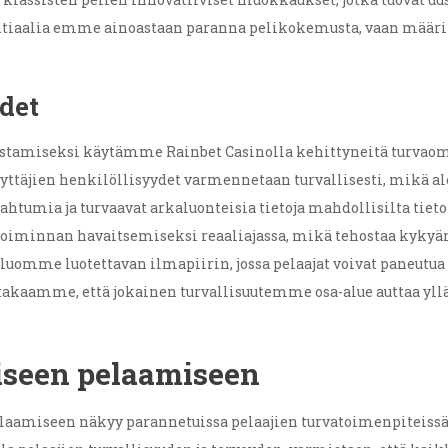
otentiaalia emme ainoastaan paranna pelikokemusta, vaan mää
det
istamiseksi käytämme Rainbet Casinolla kehittyneitä turvaom
täjien henkilöllisyydet varmennetaan turvallisesti, mikä al
pahtumia ja turvaavat arkaluonteisia tietoja mahdollisilta tie
 toiminnan havaitsemiseksi reaaliajassa, mikä tehostaa kykyä
luomme luotettavan ilmapiirin, jossa pelaajat voivat paneutu
takaamme, että jokainen turvallisuutemme osa-alue auttaa y
iseen pelaamiseen
laamiseen näkyy parannetuissa pelaajien turvatoimenpiteissä