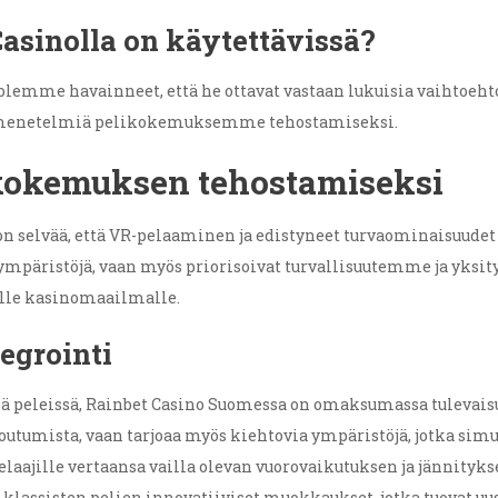
asinolla on käytettävissä?
mme havainneet, että he ottavat vastaan lukuisia vaihtoehtoja
sia menetelmiä pelikokemuksemme tehostamiseksi.
ikokemuksen tehostamiseksi
n selvää, että VR-pelaaminen ja edistyneet turvaominaisuude
 ympäristöjä, vaan myös priorisoivat turvallisuutemme ja yks
elle kasinomaailmalle.
tegrointi
sä peleissä, Rainbet Casino Suomessa on omaksumassa tulevais
itoutumista, vaan tarjoaa myös kiehtovia ympäristöjä, jotka si
ajille vertaansa vailla olevan vuorovaikutuksen ja jännitykse
klassisten pelien innovatiiviset muokkaukset, jotka tuovat uus