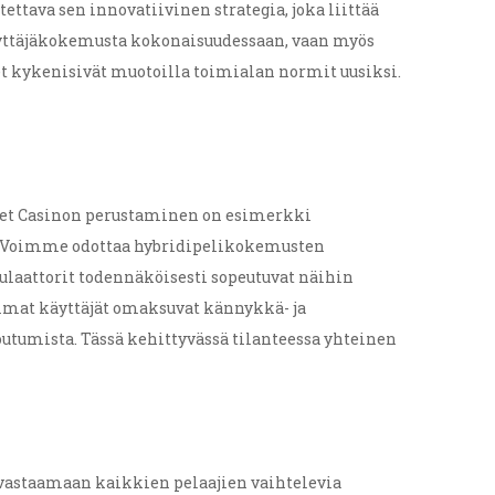
tava sen innovatiivinen strategia, joka liittää
äyttäjäkokemusta kokonaisuudessaan, vaan myös
eet kykenisivät muotoilla toimialan normit uusiksi.
nbet Casinon perustaminen on esimerkki
e. Voimme odottaa hybridipelikokemusten
gulaattorit todennäköisesti sopeutuvat näihin
mmat käyttäjät omaksuvat kännykkä- ja
utumista. Tässä kehittyvässä tilanteessa yhteinen
 vastaamaan kaikkien pelaajien vaihtelevia