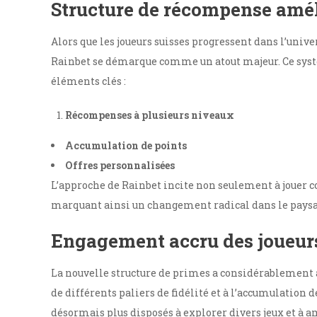
Structure de récompense amé
Alors que les joueurs suisses progressent dans l’uni
Rainbet se démarque comme un atout majeur. Ce systè
éléments clés :
Récompenses à plusieurs niveaux
Accumulation de points
Offres personnalisées
L’approche de Rainbet incite non seulement à jouer
marquant ainsi un changement radical dans le paysag
Engagement accru des joueur
La nouvelle structure de primes a considérablement 
de différents paliers de fidélité et à l’accumulation d
désormais plus disposés à explorer divers jeux et à a