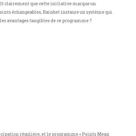
raît clairement que cette initiative marque un
points échangeables, Rainbet instaure un système qui
 les avantages tangibles de ce programme ?
icipation régulière, et le programme « Points Mean