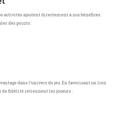
et
s activités ajoutent directement à nos bénéfices.
ler des points :
antage dans l’univers du jeu. En favorisant un lien
e fidélité retiennent les joueurs :