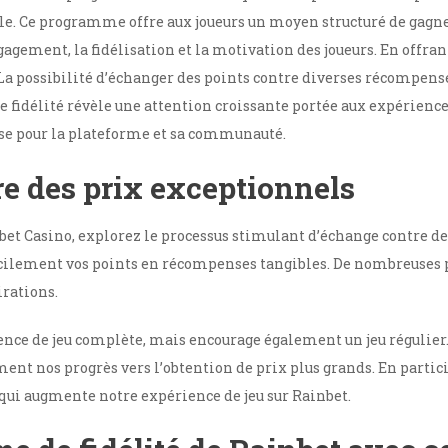
le. Ce programme offre aux joueurs un moyen structuré de gagner
gagement, la fidélisation et la motivation des joueurs. En offra
. La possibilité d’échanger des points contre diverses récompen
fidélité révèle une attention croissante portée aux expérience
use pour la plateforme et sa communauté.
e des prix exceptionnels
nbet Casino, explorez le processus stimulant d’échange contre de
facilement vos points en récompenses tangibles. De nombreuses pos
irations.
ce de jeu complète, mais encourage également un jeu régulier. 
ilement nos progrès vers l’obtention de prix plus grands. En pa
e qui augmente notre expérience de jeu sur Rainbet.