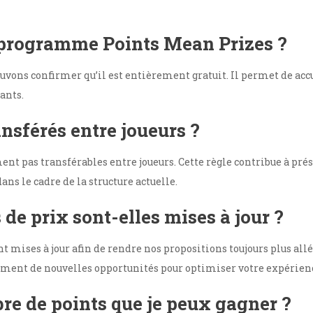
u programme Points Mean Prizes ?
vons confirmer qu’il est entièrement gratuit. Il permet de acc
ants.
ansférés entre joueurs ?
nt pas transférables entre joueurs. Cette règle contribue à pré
ns le cadre de la structure actuelle.
 de prix sont-elles mises à jour ?
 mises à jour afin de rendre nos propositions toujours plus all
mment de nouvelles opportunités pour optimiser votre expérien
bre de points que je peux gagner ?