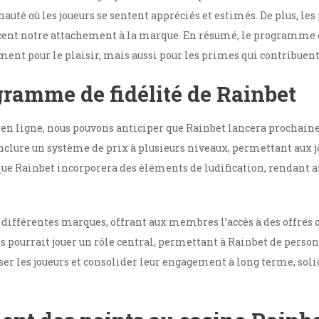
uté où les joueurs se sentent appréciés et estimés. De plus, le
cent notre attachement à la marque. En résumé, le programme 
ment pour le plaisir, mais aussi pour les primes qui contribuent 
gramme de fidélité de Rainbet
x en ligne, nous pouvons anticiper que Rainbet lancera prochai
lure un système de prix à plusieurs niveaux, permettant aux joue
ue Rainbet incorporera des éléments de ludification, rendant ain
différentes marques, offrant aux membres l’accès à des offres 
nées pourrait jouer un rôle central, permettant à Rainbet de per
ser les joueurs et consolider leur engagement à long terme, solid