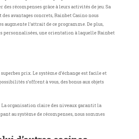
 des récompenses grâce à leurs activités de jeu. Sa
nt des avantages concrets, Rainbet Casino nous
ses augmente l’attrait de ce programme. De plus,
s personnalisées, une orientation à laquelle Rainbet
 superbes prix. Le système d’échange est facile et
sibilités s’offrent à vous, des bonus aux objets
La organisation claire des niveaux garantit la
rticipant au système de récompenses, nous sommes