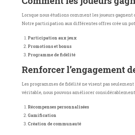
Comment les joueurs gagne
Lorsque nous étudions comment les joueurs gagnent de
Notre participation aux différentes offres crée un po
Participation aux jeux
Promotions et bonus
Programme de fidélité
Renforcer l’engagement des
Les programmes de fidélité ne visent pas seulement à 
véritable, nous pouvons améliorer considérablement l’
Récompenses personnalisées
Gamification
Création de communauté