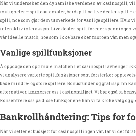
Når vi undersøker den dynamiske verdenen av kasinospill, vil du
muligheter – spilleautomater, bordspill og live dealer-spill – e
spill, noe som gjør dem utmerkede for vanlige spillere. Hvis vi 
interaktiv interaksjon. Live dealer-spill forener spenningen ve
vår ideelle match, noe som ikke bare øker moroen vår, men også m
Vanlige spillfunksjoner
Å oppdage den optimale matchen i et casinospill avhenger ikke
vi analysere varierte spillfunksjoner som forsterker opplevelse
både mindre- og store spillere. Bonusrunder og gratisspinn kan
alternativer, immerser oss i casinomiljøet. Vi bør også ta hensy
konsentrere oss på disse funksjonene kan vi ta kloke valg og gl
Bankrollhåndtering: Tips for fo
Når vi setter et budsjett for casinospillingen vår, tar vi det fø