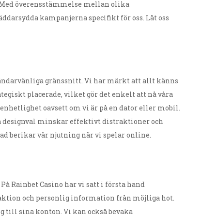
tek. Med överensstämmelse mellan olika
äddarsydda kampanjerna specifikt för oss. Låt oss
ndarvänliga gränssnitt. Vi har märkt att allt känns
egiskt placerade, vilket gör det enkelt att nå våra
 enhetlighet oavsett om vi är på en dator eller mobil.
a designval minskar effektivt distraktioner och
ad berikar vår njutning när vi spelar online.
På Rainbet Casino har vi satt i första hand
ktion och personlig information från möjliga hot.
g till sina konton. Vi kan också bevaka