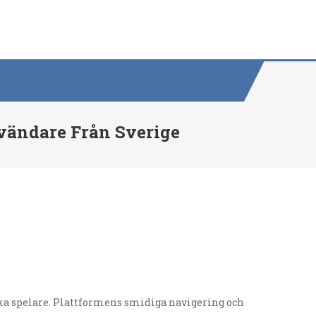
vändare Från Sverige
nska spelare. Plattformens smidiga navigering och