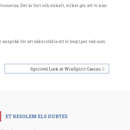
ionerna. Det är fort och enkelt, vilket gör att vi kan
r anspråk för att säkerställa att vi begriper vad som
Spirited Luck at WinSpirit Casino
ET RESOLEM ELS DUBTES