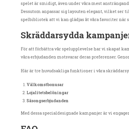
spelet är smidigt, även under våra mest ansträngande 
Dessutom anpassar sig layouten elegant, vilket ser t
spelbibliotek att vi kan glädjas åt våra favoriter när 
Skräddarsydda kampanjer 
För att förbättra vår spelupplevelse har vi skapat ka
våra erbjudanden motsvarar deras preferenser. Genom 
Här är tre huvudsakliga funktioner i våra skräddar
Välkomstbonusar
Lojalitetsbelöningar
Säsongserbjudanden
Med dessa specialdesignade kampanjer är vi engagera
FAQ