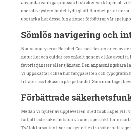
användarvänliga gränssnitt sticker verkligen ut, vil
operativsystem är det tydligt att Rainbet prioritera
upptäcka hur dessa funktioner förbättrar vår spelupp
Sömlös navigering och int
När vi analyserar Rainbet Casinos design är en av de
naturligt och guidar oss enkelt genom olika avsnitt. 
favorittjänster eller tjänster. Den anpassningsbara la
Vi uppskattar också hur färgpaletten och typografin 
tillåter oss fokusera på spelandet. Sammantaget bevis
Förbättrade säkerhetsfun
Medan vi njuter av upplevelsen med mobilspel vill vi 
förbättrade säkerhetsfunktioner specifikt för mobi
Tvåfaktorsautentisering ger ett extra säkerhetslager,