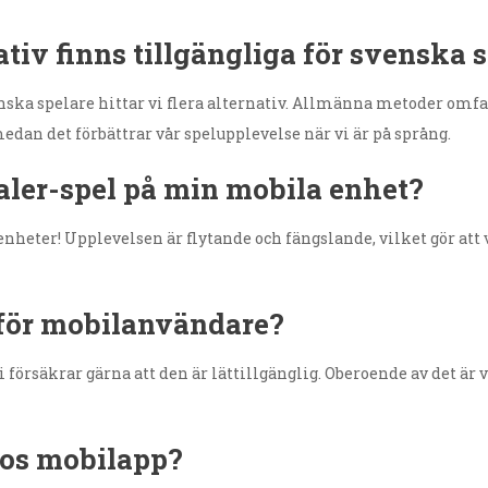
tiv finns tillgängliga för svenska 
nska spelare hittar vi flera alternativ. Allmänna metoder omfa
dan det förbättrar vår spelupplevelse när vi är på språng.
dealer-spel på min mobila enhet?
a enheter! Upplevelsen är flytande och fängslande, vilket gör a
för mobilanvändare?
rsäkrar gärna att den är lättillgänglig. Oberoende av det är via 
nos mobilapp?