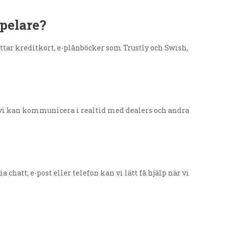
spelare?
ttar kreditkort, e-plånböcker som Trustly och Swish,
tt vi kan kommunicera i realtid med dealers och andra
chatt, e-post eller telefon kan vi lätt få hjälp när vi