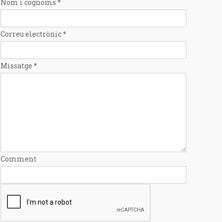
Nom i cognoms
*
Correu electrònic
*
Missatge
*
Comment