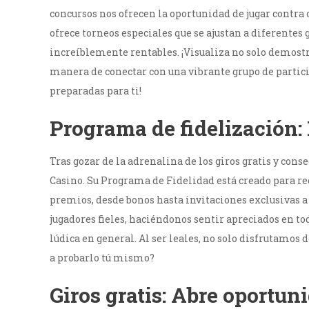
concursos nos ofrecen la oportunidad de jugar contra
ofrece torneos especiales que se ajustan a diferentes
increíblemente rentables. ¡Visualiza no solo demostr
manera de conectar con una vibrante grupo de partici
preparadas para ti!
Programa de fidelización
Tras gozar de la adrenalina de los giros gratis y con
Casino. Su Programa de Fidelidad está creado para r
premios, desde bonos hasta invitaciones exclusivas 
jugadores fieles, haciéndonos sentir apreciados en 
lúdica en general. Al ser leales, no solo disfrutam
a probarlo tú mismo?
Giros gratis: Abre oportun