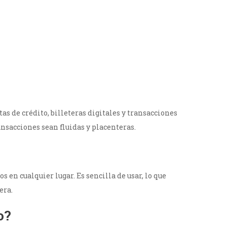
s de crédito, billeteras digitales y transacciones
ansacciones sean fluidas y placenteras.
 en cualquier lugar. Es sencilla de usar, lo que
era.
o?