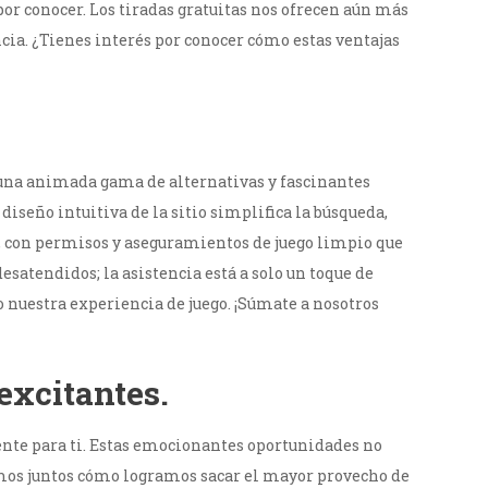
or conocer. Los tiradas gratuitas nos ofrecen aún más
cia. ¿Tienes interés por conocer cómo estas ventajas
 una animada gama de alternativas y fascinantes
diseño intuitiva de la sitio simplifica la búsqueda,
, con permisos y aseguramientos de juego limpio que
satendidos; la asistencia está a solo un toque de
 nuestra experiencia de juego. ¡Súmate a nosotros
excitantes.
ente para ti. Estas emocionantes oportunidades no
eamos juntos cómo logramos sacar el mayor provecho de