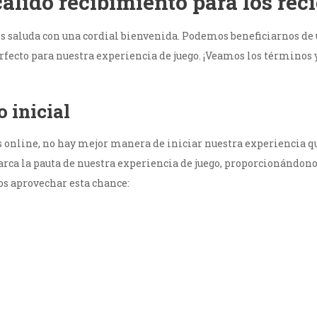
álido recibimiento para los reci
nos saluda con una cordial bienvenida. Podemos beneficiarnos 
erfecto para nuestra experiencia de juego. ¡Veamos los términos
 inicial
os online, no hay mejor manera de iniciar nuestra experiencia
arca la pauta de nuestra experiencia de juego, proporcionándono
os aprovechar esta chance: