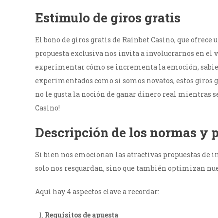
Estímulo de giros gratis
El bono de giros gratis de Rainbet Casino, que ofrece
propuesta exclusiva nos invita a involucrarnos en el
experimentar cómo se incrementa la emoción, sabien
experimentados como si somos novatos, estos giros g
no le gusta la noción de ganar dinero real mientras 
Casino!
Descripción de los normas y p
Si bien nos emocionan las atractivas propuestas de i
solo nos resguardan, sino que también optimizan nue
Aquí hay 4 aspectos clave a recordar:
Requisitos de apuesta