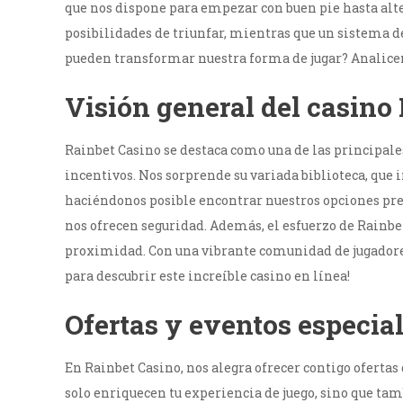
que nos dispone para empezar con buen pie hasta alte
posibilidades de triunfar, mientras que un sistema d
pueden transformar nuestra forma de jugar? Analicem
Visión general del casino
Rainbet Casino se destaca como una de las principal
incentivos. Nos sorprende su variada biblioteca, que i
haciéndonos posible encontrar nuestros opciones pre
nos ofrecen seguridad. Además, el esfuerzo de Rainbet
proximidad. Con una vibrante comunidad de jugadores,
para descubrir este increíble casino en línea!
Ofertas y eventos especia
En Rainbet Casino, nos alegra ofrecer contigo oferta
solo enriquecen tu experiencia de juego, sino que ta